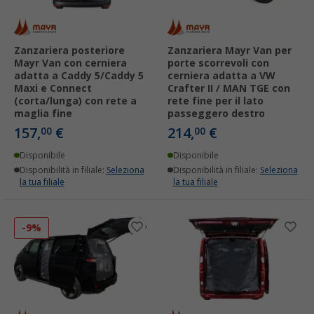
Zanzariera posteriore
Zanzariera Mayr Van per
Mayr Van con cerniera
porte scorrevoli con
adatta a Caddy 5/Caddy 5
cerniera adatta a VW
Maxi e Connect
Crafter II / MAN TGE con
(corta/lunga) con rete a
rete fine per il lato
maglia fine
passeggero destro
157,
€
214,
€
00
00
Disponibile
Disponibile
Disponibilità in filiale:
Seleziona
Disponibilità in filiale:
Seleziona
la tua filiale
la tua filiale
-9%