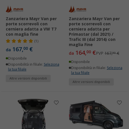
Zanzariera Mayr Van per
Zanzariera Mayr Van per
porte scorrevoli con
porte scorrevoli con
cerniera adatta a VW T7
cerniera adatta per
con maglia fine
Primastar (dal 2021) /
Trafic III (dal 2014) con
(1)
maglia Fine
167,
€
00
da
164,
€
00
da
PVP
167,
€
90
Disponibile
Disponibile
Disponibilità in filiale:
Seleziona
Disponibilità in filiale:
Seleziona
la tua filiale
la tua filiale
Altre versioni disponibili
Altre versioni disponibili