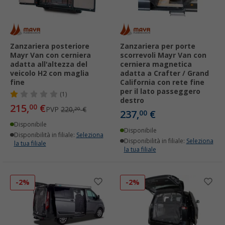
Zanzariera posteriore
Zanzariera per porte
Mayr Van con cerniera
scorrevoli Mayr Van con
adatta all'altezza del
cerniera magnetica
veicolo H2 con maglia
adatta a Crafter / Grand
fine
California con rete fine
per il lato passeggero
(1)
destro
215,
€
00
PVP
220,
€
20
237,
€
00
Disponibile
Disponibile
Disponibilità in filiale:
Seleziona
Disponibilità in filiale:
Seleziona
la tua filiale
la tua filiale
-2%
-2%