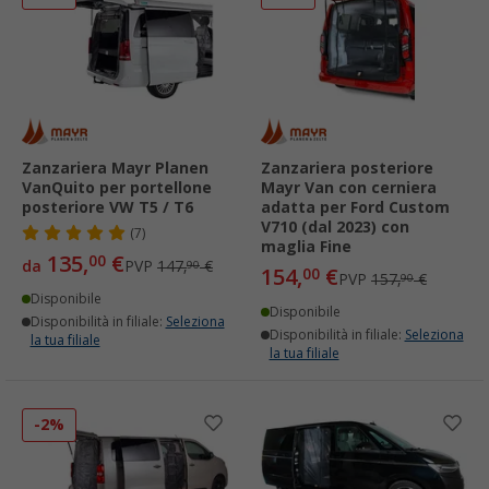
Zanzariera Mayr Planen
Zanzariera posteriore
VanQuito per portellone
Mayr Van con cerniera
posteriore VW T5 / T6
adatta per Ford Custom
V710 (dal 2023) con
(7)
maglia Fine
135,
€
00
da
PVP
147,
€
90
154,
€
00
PVP
157,
€
90
Disponibile
Disponibile
Disponibilità in filiale:
Seleziona
Disponibilità in filiale:
Seleziona
la tua filiale
la tua filiale
-2%