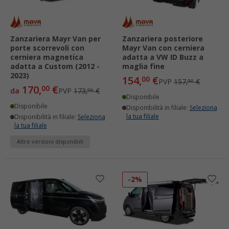
Zanzariera Mayr Van per
Zanzariera posteriore
porte scorrevoli con
Mayr Van con cerniera
cerniera magnetica
adatta a VW ID Buzz a
adatta a Custom (2012 -
maglia fine
2023)
154,
€
00
PVP
157,
€
90
170,
€
00
da
PVP
173,
€
90
Disponibile
Disponibile
Disponibilità in filiale:
Seleziona
la tua filiale
Disponibilità in filiale:
Seleziona
la tua filiale
Altre versioni disponibili
-2%