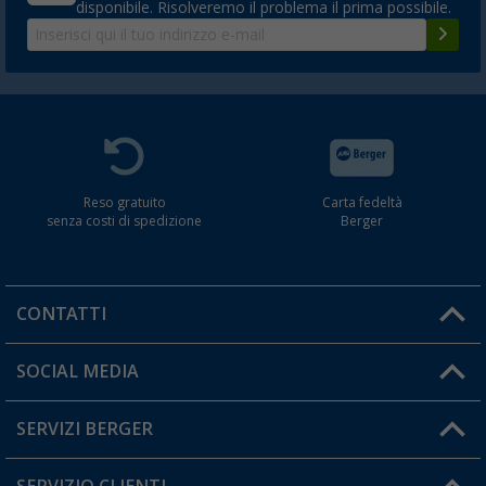
disponibile. Risolveremo il problema il prima possibile.
Reso gratuito
Carta fedeltà
senza costi di spedizione
Berger
CONTATTI
Orari di apertura del servizio:
SOCIAL MEDIA
Lun. - Ven.: 08:00 - 17:00
SERVIZI BERGER
Hai una domanda?