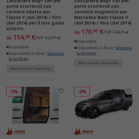
Zanzariera Mayr Van per
Zanzariera Mayr Van per
porte scorrevoli con
porte scorrevoli con
cerniera adatta per
cerniera magnetica per
Classe V (dal 2014) / Vito
Mercedes Benz Classe V
(dal 2014) per il lato guida
(dal 2014) / Vito (dal 2014)
sinistro
170,
€
00
da
PVP
173,
€
90
154,
€
00
da
PVP
157,
€
90
Disponibile
Disponibile
Disponibilità in filiale:
Seleziona
la tua filiale
Disponibilità in filiale:
Seleziona
la tua filiale
Altre versioni disponibili
Altre versioni disponibili
-2%
-2%