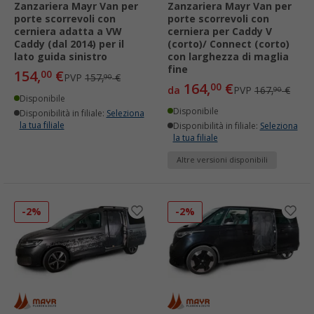
Zanzariera Mayr Van per
Zanzariera Mayr Van per
porte scorrevoli con
porte scorrevoli con
cerniera adatta a VW
cerniera per Caddy V
Caddy (dal 2014) per il
(corto)/ Connect (corto)
lato guida sinistro
con larghezza di maglia
fine
154,
€
00
PVP
157,
€
90
164,
€
00
da
PVP
167,
€
90
Disponibile
Disponibile
Disponibilità in filiale:
Seleziona
la tua filiale
Disponibilità in filiale:
Seleziona
la tua filiale
Altre versioni disponibili
-2%
-2%