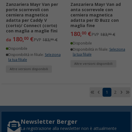
Zanzariera Mayr Van per
Zanzariera Mayr Van ad
porte scorrevoli con
anta scorrevole con
cerniera magnetica
cerniera magnetica
adatta per Caddy V
adatta per ID Buzz con
(corto)/ Connect (corto)
maglia fine
con maglia a maglie fini
180,
€
00
PVP
183,
€
90
180,
€
00
da
PVP
183,
€
90
Disponibile
Disponibile
Disponibilità in filiale:
Seleziona
la tua filiale
Disponibilità in filiale:
Seleziona
la tua filiale
Altre versioni disponibili
Altre versioni disponibili
1
2
Newsletter Berger
La registrazione alla newsletter non è attualmente