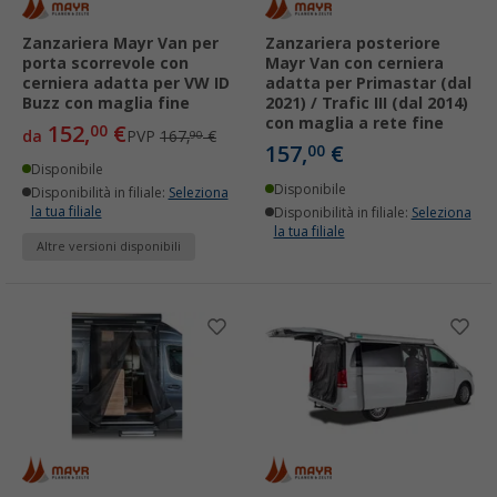
Zanzariera Mayr Van per
Zanzariera posteriore
porta scorrevole con
Mayr Van con cerniera
cerniera adatta per VW ID
adatta per Primastar (dal
Buzz con maglia fine
2021) / Trafic III (dal 2014)
con maglia a rete fine
152,
€
00
da
PVP
167,
€
90
157,
€
00
Disponibile
Disponibile
Disponibilità in filiale:
Seleziona
la tua filiale
Disponibilità in filiale:
Seleziona
la tua filiale
Altre versioni disponibili