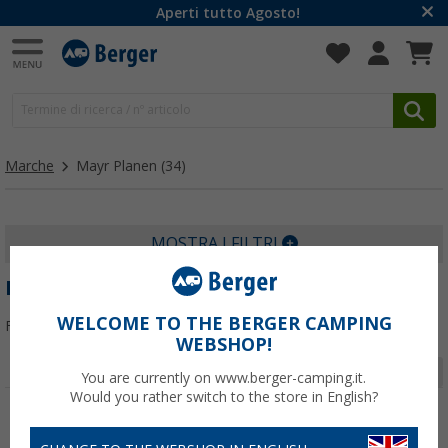
Aperti tutto Agosto!
Marche
Mayr Planen
(34)
MOSTRA I FILTRI
MAYR PLANEN
WELCOME TO THE BERGER CAMPING
Filtrare per:
WEBSHOP!
Pagina 1 da 2
You are currently on www.berger-camping.it.
Would you rather switch to the store in English?
-2%
-8%