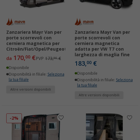
Zanzariera Mayr Van per
Zanzariera Mayr Van per
porte scorrevoli con
porte scorrevoli con
cerniera magnetica per
cerniera magnetica
Citroën/Fiat/Opel/Peugeot/Toyota
adatta per VW T7 con
larghezza di maglia fine
170,
€
00
da
PVP
173,
€
90
183,
€
00
Disponibile
Disponibile
Disponibilità in filiale:
Seleziona
la tua filiale
Disponibilità in filiale:
Seleziona
la tua filiale
Altre versioni disponibili
Altre versioni disponibili
-2%