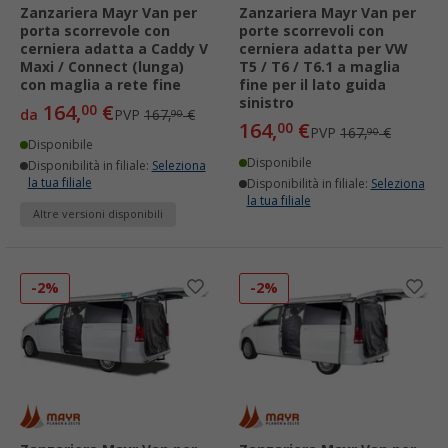
Zanzariera Mayr Van per
Zanzariera Mayr Van per
porta scorrevole con
porte scorrevoli con
cerniera adatta a Caddy V
cerniera adatta per VW
Maxi / Connect (lunga)
T5 / T6 / T6.1 a maglia
con maglia a rete fine
fine per il lato guida
sinistro
164,
€
00
da
PVP
167,
€
90
164,
€
00
PVP
167,
€
90
Disponibile
Disponibile
Disponibilità in filiale:
Seleziona
la tua filiale
Disponibilità in filiale:
Seleziona
la tua filiale
Altre versioni disponibili
-2%
-2%