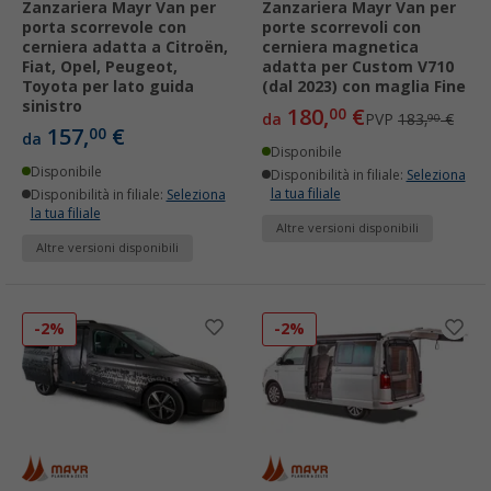
Zanzariera Mayr Van per
Zanzariera Mayr Van per
porta scorrevole con
porte scorrevoli con
cerniera adatta a Citroën,
cerniera magnetica
Fiat, Opel, Peugeot,
adatta per Custom V710
Toyota per lato guida
(dal 2023) con maglia Fine
sinistro
180,
€
00
da
PVP
183,
€
90
157,
€
00
da
Disponibile
Disponibile
Disponibilità in filiale:
Seleziona
la tua filiale
Disponibilità in filiale:
Seleziona
la tua filiale
Altre versioni disponibili
Altre versioni disponibili
-2%
-2%