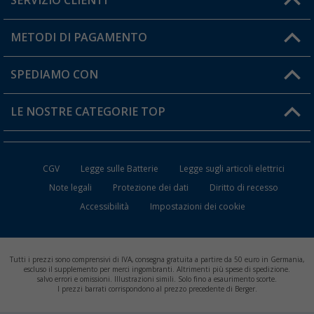
SERVIZIO CLIENTI
Diventare rivenditori
Il mio Account
METODI DI PAGAMENTO
Informazioni sulla spedizione
I miei Preferiti
Resi
SPEDIAMO CON
Carta fedeltà Berger
Stato del mio ordine
LE NOSTRE CATEGORIE TOP
FAQ e Contatti
Accessori per Caravan e Camper
CGV
Legge sulle Batterie
Legge sugli articoli elettrici
WC da Campeggio
Note legali
Protezione dei dati
Diritto di recesso
Accessibilità
Impostazioni dei cookie
Mobili per il Campeggio
Frigo Portatili
Tutti i prezzi sono comprensivi di IVA, consegna gratuita a partire da 50 euro in Germania,
Climatizzatori per Camper
escluso il supplemento per merci ingombranti. Altrimenti più spese di spedizione.
salvo errori e omissioni. Illustrazioni simili. Solo fino a esaurimento scorte.
I prezzi barrati corrispondono al prezzo precedente di Berger.
Batterie