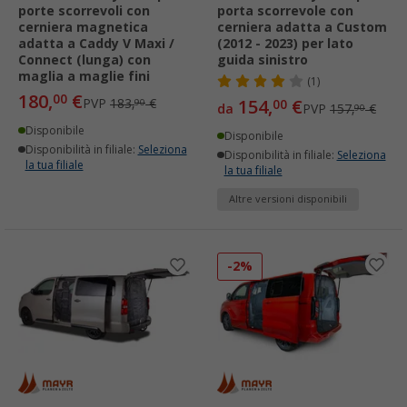
porte scorrevoli con
porta scorrevole con
cerniera magnetica
cerniera adatta a Custom
adatta a Caddy V Maxi /
(2012 - 2023) per lato
Connect (lunga) con
guida sinistro
maglia a maglie fini
(1)
180,
€
00
PVP
183,
€
154,
€
90
00
da
PVP
157,
€
90
Disponibile
Disponibile
Disponibilità in filiale:
Seleziona
Disponibilità in filiale:
Seleziona
la tua filiale
la tua filiale
Altre versioni disponibili
-2%