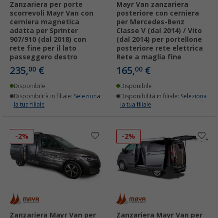
Zanzariera per porte
Mayr Van zanzariera
scorrevoli Mayr Van con
posteriore con cerniera
cerniera magnetica
per Mercedes-Benz
adatta per Sprinter
Classe V (dal 2014) / Vito
907/910 (dal 2018) con
(dal 2014) per portellone
rete fine per il lato
posteriore rete elettrica
passeggero destro
Rete a maglia fine
235,
€
165,
€
00
00
Disponibile
Disponibile
Disponibilità in filiale:
Seleziona
Disponibilità in filiale:
Seleziona
la tua filiale
la tua filiale
-2%
-2%
Zanzariera Mayr Van per
Zanzariera Mayr Van per