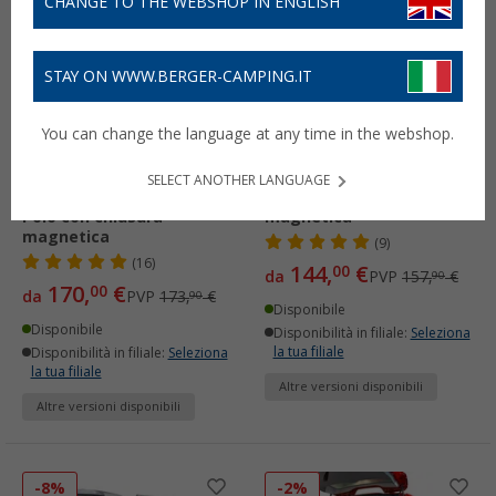
CHANGE TO THE WEBSHOP IN ENGLISH
STAY ON WWW.BERGER-CAMPING.IT
You can change the language at any time in the webshop.
Zanzariera VanQuito per
Zanzariera VanQuito VW
porta scorrevole MB
T5 / T6 per portellone
SELECT ANOTHER LANGUAGE
Classe V 2014/ Vito/Marco
scorrevole con chiusura
Polo con chiusura
magnetica
magnetica
(9)
(16)
144,
€
00
da
PVP
157,
€
90
170,
€
00
da
PVP
173,
€
90
Disponibile
Disponibile
Disponibilità in filiale:
Seleziona
la tua filiale
Disponibilità in filiale:
Seleziona
la tua filiale
Altre versioni disponibili
Altre versioni disponibili
-8%
-2%