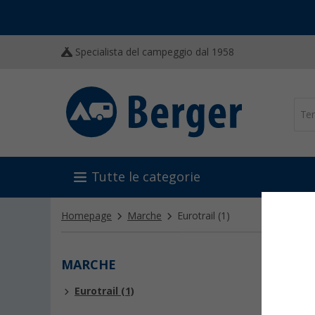
Specialista del campeggio dal 1958
Tutte le categorie
Homepage
Marche
Eurotrail
(1)
MARCHE
EURO
Eurotrail (1)