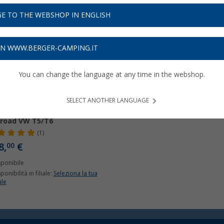
E TO THE WEBSHOP IN ENGLISH
ON WWW.BERGER-CAMPING.IT
You can change the language at any time in the webshop.
SELECT ANOTHER LANGUAGE
anda posteriore Eurotrail
road VW T5/T6
(1)
8,
€
00
sponibile
ponibilità in filiale:
Seleziona la tua
ale