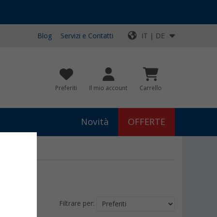
Blog
Servizi e Contatti
IT | DE
Preferiti
Il mio account
Carrello
Novità
OFFERTE
Filtrare per: