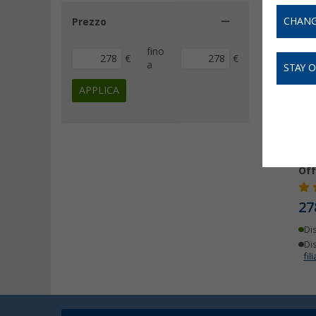
CHANG
Prezzo
fino
€
€
a
STAY 
APPLICA
Ver
Off
27
Di
Dis
fili