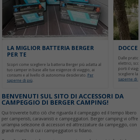
LA MIGLIOR BATTERIA BERGER
DOCCE 
PER TE
Dalle pratic
elettrici, sc
Scopri come scegliere la batteria Berger più adatta al
porti il viag
tuo camper in base alle tue esigenze di viaggio, ai
scegliere la
consumi e al livello di autonomia desiderato.
Per
saperne di p
saperne di più
.
BENVENUTI SUL SITO DI ACCESSORI DA
CAMPEGGIO DI BERGER CAMPING!
Qui troverete tutto ciò che riguarda il campeggio ed il tempo libero
per camperisti, caravanisti e campeggiatori. Berger camping vi offre
un'ampia selezione di accessori ed attrezzature da campeggio, con
grandi marchi di cui i campeggiatori si fidano.