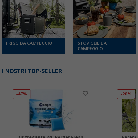
FRIGO DA CAMPEGGIO
STOVIGLIE DA
CAMPEGGIO
I NOSTRI TOP-SELLER
-47%
-20%
Disgregante WC Berger Fresh
Verand