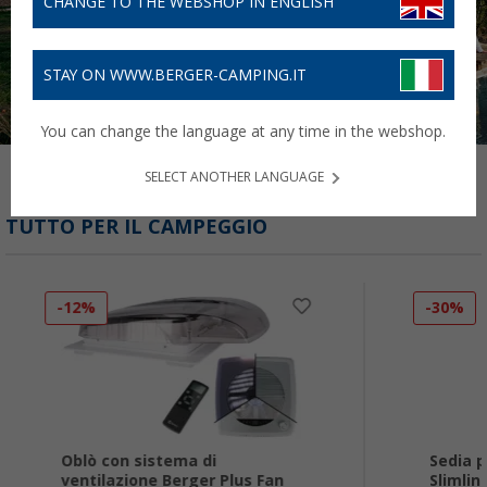
CHANGE TO THE WEBSHOP IN ENGLISH
STAY ON WWW.BERGER-CAMPING.IT
You can change the language at any time in the webshop.
SELECT ANOTHER LANGUAGE
TUTTO PER IL CAMPEGGIO
-12%
-30%
Oblò con sistema di
Sedia 
ventilazione Berger Plus Fan
Slimlin