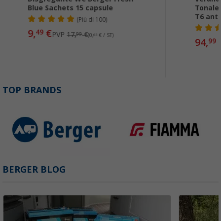
Blue Sachets 15 capsule
Tonale
T6 antr
(
Più di
100)
9,
€
49
PVP
17,
€
99
(0,
63
€ / ST)
94,
99
TOP BRANDS
BERGER BLOG