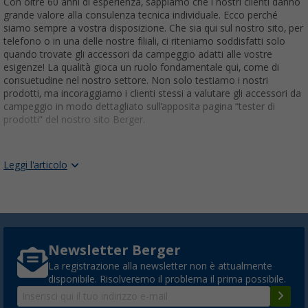
Con oltre 60 anni di esperienza, sappiamo che i nostri clienti danno
grande valore alla consulenza tecnica individuale. Ecco perché
siamo sempre a vostra disposizione. Che sia qui sul nostro sito, per
telefono o in una delle nostre filiali, ci riteniamo soddisfatti solo
quando trovate gli accessori da campeggio adatti alle vostre
esigenze! La qualità gioca un ruolo fondamentale qui, come di
consuetudine nel nostro settore. Non solo testiamo i nostri
prodotti, ma incoraggiamo i clienti stessi a valutare gli accessori da
campeggio in modo dettagliato sull’apposita pagina “tester di
prodotti” del nostro sito Berger.
BERGER CAMPING: NEGOZIO DI ARTICOLI E
Leggi l'articolo
ACCESSORI PER IL CAMPEGGIO
In
Berger Camping
siamo specializzati nell'offrire un'ampia
selezione di articoli e accessori da campeggio delle migliori marche
sul mercato. Ogni prodotto è stato accuratamente scelto per
garantire
durata e funzionalità
, consentendoti di vivere la natura
con totale sicurezza e comfort. Scopri tutto il necessario per
Newsletter Berger
un'esperienza di campeggio unica e indimenticabile.
La registrazione alla newsletter non è attualmente
ATTREZZATURA OUTDOOR DELLE MIGLIORI
disponibile. Risolveremo il problema il prima possibile.
MARCHE: ACCESSORI E UTENSILI PER IL