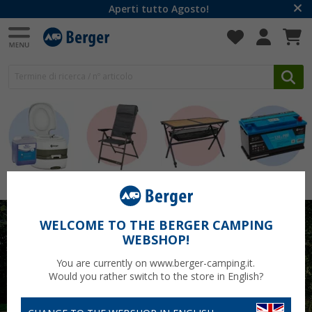
Aperti tutto Agosto!
Sanitari
Sedie
Tavoli
Batterie
WELCOME TO THE BERGER CAMPING
WEBSHOP!
You are currently on www.berger-camping.it.
Would you rather switch to the store in English?