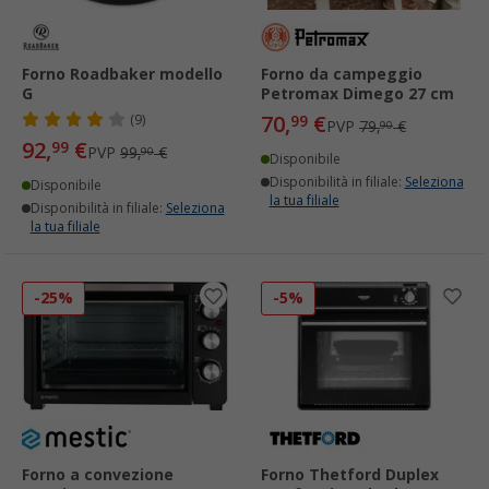
Forno Roadbaker modello
Forno da campeggio
G
Petromax Dimego 27 cm
70,
€
(9)
99
PVP
79,
€
90
92,
€
99
PVP
99,
€
90
Disponibile
Disponibilità in filiale:
Seleziona
Disponibile
la tua filiale
Disponibilità in filiale:
Seleziona
la tua filiale
-25%
-5%
Forno a convezione
Forno Thetford Duplex