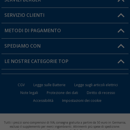
Hai una domanda?
SERVIZIO CLIENTI
Diventare rivenditori
Il mio Account
METODI DI PAGAMENTO
Informazioni sulla spedizione
I miei Preferiti
Resi
SPEDIAMO CON
Carta fedeltà Berger
Stato del mio ordine
LE NOSTRE CATEGORIE TOP
FAQ e Contatti
Accessori per Caravan e Camper
CGV
Legge sulle Batterie
Legge sugli articoli elettrici
WC da Campeggio
Note legali
Protezione dei dati
Diritto di recesso
Accessibilità
Impostazioni dei cookie
Mobili per il Campeggio
Frigo Portatili
Tutti i prezzi sono comprensivi di IVA, consegna gratuita a partire da 50 euro in Germania,
Climatizzatori per Camper
escluso il supplemento per merci ingombranti. Altrimenti più spese di spedizione.