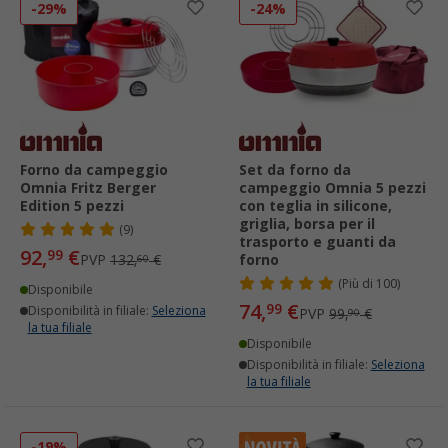
-29%
-24%
Forno da campeggio
Set da forno da
Omnia Fritz Berger
campeggio Omnia 5 pezzi
Edition 5 pezzi
con teglia in silicone,
griglia, borsa per il
(9)
trasporto e guanti da
92,
€
99
PVP
132,
€
forno
60
(
Più di
100)
Disponibile
74,
€
99
Disponibilità in filiale:
Seleziona
PVP
99,
€
90
la tua filiale
Disponibile
Disponibilità in filiale:
Seleziona
la tua filiale
-19%