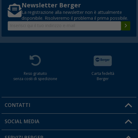
Newsletter Berger
La registrazione alla newsletter non è attualmente
disponibile. Risolveremo il problema il prima possibile.
Reso gratuito
Carta fedeltà
senza costi di spedizione
Berger
CONTATTI
Orari di apertura del servizio:
SOCIAL MEDIA
Lun. - Ven.: 08:00 - 17:00
SERVIZI BERGER