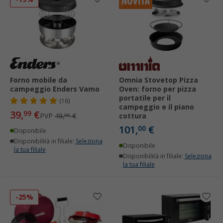
Forno mobile da
Omnia Stovetop Pizza
campeggio Enders Vamo
Oven: forno per pizza
portatile per il
(16)
campeggio e il piano
39,
€
99
PVP
49,
€
cottura
90
101,
€
00
Disponibile
Disponibilità in filiale:
Seleziona
Disponibile
la tua filiale
Disponibilità in filiale:
Seleziona
la tua filiale
-25%