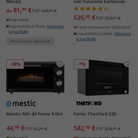
Mestic
con funzione barbecue
81,
€
99
(1)
da
PVP
109,
€
95
526,
€
00
PVP
559,
€
00
Disponibile
Disponibilità in filiale:
Seleziona
Presto nuovamente disponibile
la tua filiale
Disponibilità in filiale:
Seleziona
la tua filiale
Altre versioni disponibili
-28%
-7%
Mestic MO-60 Forno 9 litri
Forno Thetford 525
44,
€
582,
€
99
00
PVP
62,
€
PVP
629,
€
95
00
Disponibile
Presto nuovamente disponibile