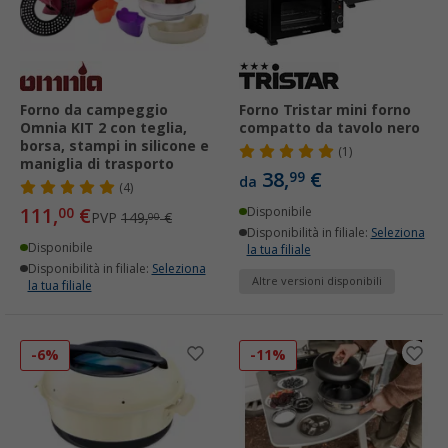
Forno da campeggio
Forno Tristar mini forno
Omnia KIT 2 con teglia,
compatto da tavolo nero
borsa, stampi in silicone e
(1)
maniglia di trasporto
38,
€
99
da
(4)
111,
€
00
Disponibile
PVP
149,
€
00
Disponibilità in filiale:
Seleziona
Disponibile
la tua filiale
Disponibilità in filiale:
Seleziona
Altre versioni disponibili
la tua filiale
-6%
-11%