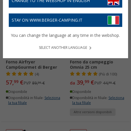
CHANGE TO THE WEBSHOP IN ENGLISH
-35%
-10%
STAY ON WWW.BERGER-CAMPING.IT
You can change the language at any time in the webshop.
SELECT ANOTHER LANGUAGE
Forno Airfryer
Forno da campeggio
CampGourmet di Berger
Omnia 25 cm
(4)
(
Più di
100)
57,
€
39,
€
99
99
PVP
89,
€
da
PVP
44,
€
99
90
Disponibile
Disponibile
Disponibilità in filiale:
Seleziona
Disponibilità in filiale:
Seleziona
la tua filiale
la tua filiale
Altre versioni disponibili