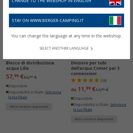
CHANGE TO THE WEBSHOP IN ENGLISH
-9%
-20%
STAY ON WWW.BERGER-CAMPING.IT
You can change the language at any time in the webshop.
SELECT ANOTHER LANGUAGE
Blocco di distribuzione
Divisore per tubi
acqua Lilie
dell’acqua Comet per 3
connessioni
57,
€
99
63,
€
99
(38)
Disponibile
11,
€
99
da
14,
€
99
Disponibilità in filiale:
Seleziona
la tua filiale
Disponibile
Disponibilità in filiale:
Seleziona
Altre versioni disponibili
la tua filiale
Altre versioni disponibili