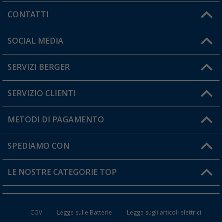
CONTATTI
Orari di apertura del servizio:
SOCIAL MEDIA
Lun. - Ven.: 08:00 - 17:00
SERVIZI BERGER
Hai una domanda?
SERVIZIO CLIENTI
Diventare rivenditori
Il mio Account
METODI DI PAGAMENTO
Informazioni sulla spedizione
I miei Preferiti
Resi
SPEDIAMO CON
Carta fedeltà Berger
Stato del mio ordine
LE NOSTRE CATEGORIE TOP
FAQ e Contatti
Accessori per Caravan e Camper
CGV
Legge sulle Batterie
Legge sugli articoli elettrici
WC da Campeggio