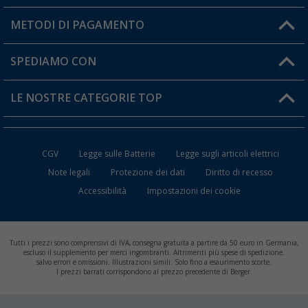
Il mio Account
METODI DI PAGAMENTO
Informazioni sulla spedizione
I miei Preferiti
Resi
SPEDIAMO CON
Carta fedeltà Berger
Stato del mio ordine
LE NOSTRE CATEGORIE TOP
FAQ e Contatti
Accessori per Caravan e Camper
CGV
Legge sulle Batterie
Legge sugli articoli elettrici
WC da Campeggio
Note legali
Protezione dei dati
Diritto di recesso
Accessibilità
Impostazioni dei cookie
Mobili per il Campeggio
Frigo Portatili
Tutti i prezzi sono comprensivi di IVA, consegna gratuita a partire da 50 euro in Germania,
Climatizzatori per Camper
escluso il supplemento per merci ingombranti. Altrimenti più spese di spedizione.
salvo errori e omissioni. Illustrazioni simili. Solo fino a esaurimento scorte.
I prezzi barrati corrispondono al prezzo precedente di Berger.
Batterie