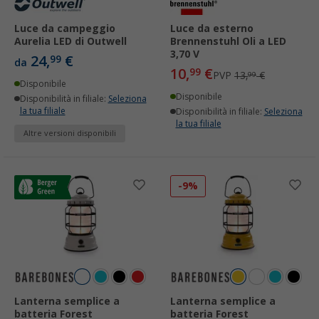
Luce da campeggio
Luce da esterno
Aurelia LED di Outwell
Brennenstuhl Oli a LED
3,70 V
24,
€
99
da
10,
€
99
PVP
13,
€
99
Disponibile
Disponibile
Disponibilità in filiale:
Seleziona
la tua filiale
Disponibilità in filiale:
Seleziona
la tua filiale
Altre versioni disponibili
-9%
Lanterna semplice a
Lanterna semplice a
batteria Forest
batteria Forest