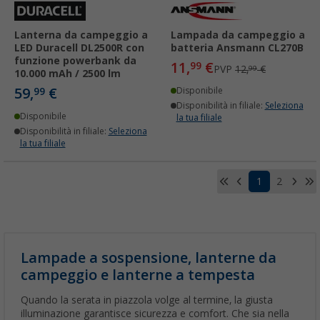
Lanterna da campeggio a
Lampada da campeggio a
LED Duracell DL2500R con
batteria Ansmann CL270B
funzione powerbank da
11,
€
99
PVP
12,
€
99
10.000 mAh / 2500 lm
59,
€
99
Disponibile
Disponibilità in filiale:
Seleziona
Disponibile
la tua filiale
Disponibilità in filiale:
Seleziona
la tua filiale
1
2
Lampade a sospensione, lanterne da
campeggio e lanterne a tempesta
Quando la serata in piazzola volge al termine, la giusta
illuminazione garantisce sicurezza e comfort. Che sia nella