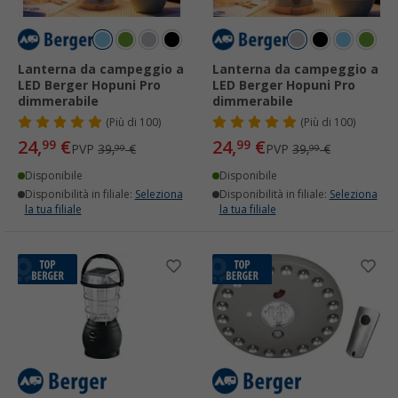
Lanterna da campeggio a
Lanterna da campeggio a
LED Berger Hopuni Pro
LED Berger Hopuni Pro
dimmerabile
dimmerabile
(
Più di
100)
(
Più di
100)
24,
€
24,
€
99
99
PVP
39,
€
PVP
39,
€
99
99
Disponibile
Disponibile
Disponibilità in filiale:
Seleziona
Disponibilità in filiale:
Seleziona
la tua filiale
la tua filiale