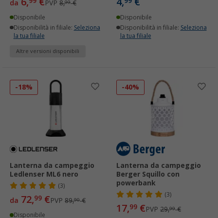
6,
€
4,
€
99
99
da
PVP
8,
€
99
Disponibile
Disponibile
Disponibilità in filiale:
Seleziona
Disponibilità in filiale:
Seleziona
la tua filiale
la tua filiale
Altre versioni disponibili
-18%
-40%
Lanterna da campeggio
Lanterna da campeggio
Ledlenser ML6 nero
Berger Squillo con
powerbank
(3)
(3)
72,
€
99
da
PVP
89,
€
90
17,
€
99
PVP
29,
€
99
Disponibile