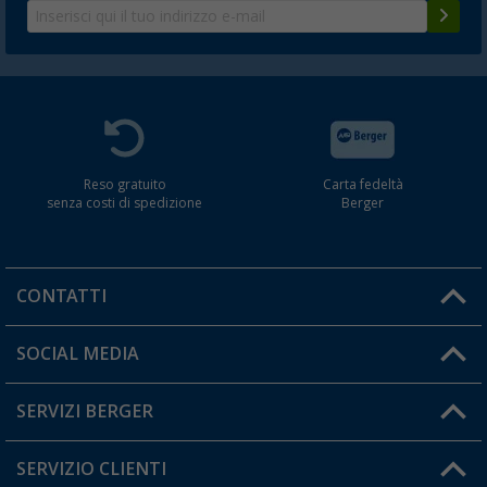
Reso gratuito
Carta fedeltà
senza costi di spedizione
Berger
CONTATTI
Orari di apertura del servizio:
SOCIAL MEDIA
Lun. - Ven.: 08:00 - 17:00
SERVIZI BERGER
Hai una domanda?
SERVIZIO CLIENTI
Diventare rivenditori