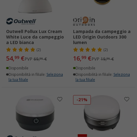
Outwell Pollux Lux Cream
Lampada da campeggio a
White Luce da campeggio
LED Origin Outdoors 300
a LED bianca
lumen
(2)
(2)
54,
€
16,
€
99
99
PVP
69,
€
PVP
19,
€
95
95
Disponibile
Disponibile
Disponibilità in filiale:
Seleziona
Disponibilità in filiale:
Seleziona
la tua filiale
la tua filiale
-21%