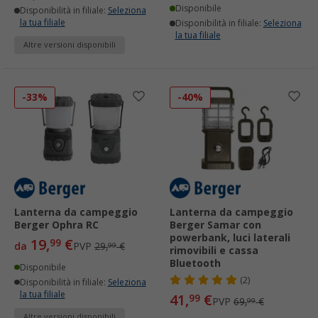
Disponibile
Disponibilità in filiale:
Seleziona
la tua filiale
Disponibilità in filiale:
Seleziona
la tua filiale
Altre versioni disponibili
-33%
-40%
Lanterna da campeggio
Lanterna da campeggio
Berger Ophra RC
Berger Samar con
powerbank, luci laterali
19,
€
99
da
PVP
29,
€
99
rimovibili e cassa
Bluetooth
Disponibile
(2)
Disponibilità in filiale:
Seleziona
la tua filiale
41,
€
99
PVP
69,
€
99
Altre versioni disponibili