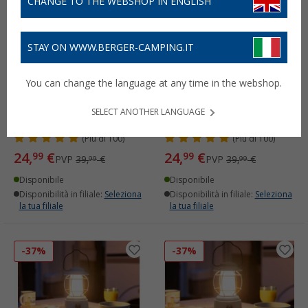
CHANGE TO THE WEBSHOP IN ENGLISH
STAY ON WWW.BERGER-CAMPING.IT
You can change the language at any time in the webshop.
Lanterna da campeggio a
Lanterna da campeggio a
LED Berger Hopuni Pro
LED Berger Hopuni Pro
SELECT ANOTHER LANGUAGE
dimmerabile
dimmerabile
(
Più di
100)
(
Più di
100)
24,
€
24,
€
99
99
PVP
39,
€
PVP
39,
€
99
99
Disponibile
Disponibile
Disponibilità in filiale:
Seleziona
Disponibilità in filiale:
Seleziona
la tua filiale
la tua filiale
-37%
-37%