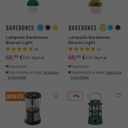
Lampada Barebones
Lampada Barebones
Beacon Light
Beacon Light
(4)
(4)
69,
€
69,
€
99
99
PVP
79,
€
PVP
79,
€
00
00
Disponibile
Disponibile
Disponibilità in filiale:
Seleziona
Disponibilità in filiale:
Seleziona
la tua filiale
la tua filiale
-7%