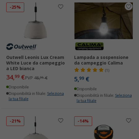
-25%
Outwell Leonis Lux Cream
Lampada a sospensione
White Luce da campeggio
da campeggio Calima
a LED bianca
(1)
34,
€
99
PVP
46,
€
5,
€
95
99
Disponibile
Disponibile
Disponibilità in filiale:
Seleziona
Disponibilità in filiale:
Seleziona
la tua filiale
la tua filiale
-21%
-14%