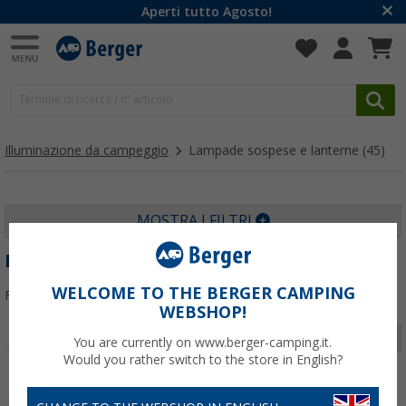
Aperti tutto Agosto!
Illuminazione da campeggio
Lampade sospese e lanterne
(45)
MOSTRA I FILTRI
LAMPADE SOSPESE E LANTERNE
WELCOME TO THE BERGER CAMPING
Filtrare per:
WEBSHOP!
Pagina 1 da 2
You are currently on www.berger-camping.it.
Would you rather switch to the store in English?
-37%
-37%