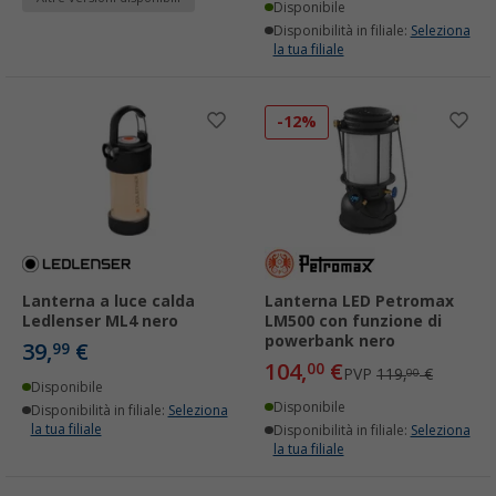
Disponibile
Disponibilità in filiale:
Seleziona
la tua filiale
-12%
Lanterna a luce calda
Lanterna LED Petromax
Ledlenser ML4 nero
LM500 con funzione di
powerbank nero
39,
€
99
104,
€
00
PVP
119,
€
00
Disponibile
Disponibile
Disponibilità in filiale:
Seleziona
la tua filiale
Disponibilità in filiale:
Seleziona
la tua filiale