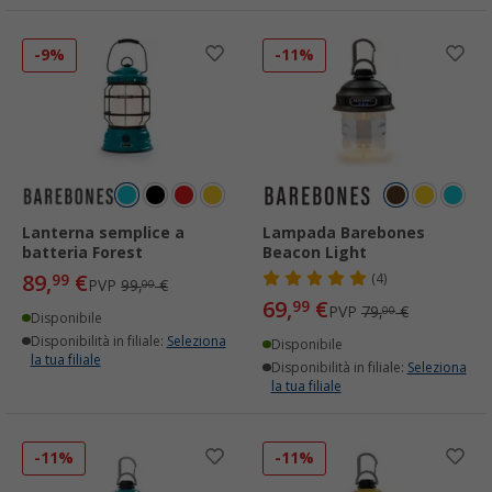
-9%
-11%
Lanterna semplice a
Lampada Barebones
batteria Forest
Beacon Light
89,
€
99
(4)
PVP
99,
€
00
69,
€
99
PVP
79,
€
00
Disponibile
Disponibilità in filiale:
Seleziona
Disponibile
la tua filiale
Disponibilità in filiale:
Seleziona
la tua filiale
-11%
-11%