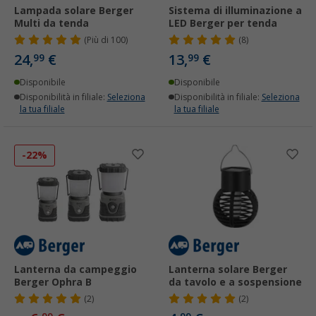
Lampada solare Berger
Sistema di illuminazione a
Multi da tenda
LED Berger per tenda
(
Più di
100)
(8)
24,
€
13,
€
99
99
Disponibile
Disponibile
Disponibilità in filiale:
Seleziona
Disponibilità in filiale:
Seleziona
la tua filiale
la tua filiale
-22%
Lanterna da campeggio
Lanterna solare Berger
Berger Ophra B
da tavolo e a sospensione
(2)
(2)