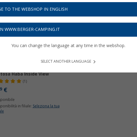
E TO THE WEBSHOP IN ENGLISH
ON WWW.BERGER-CAMPING.IT
You can change the language at any time in the webshop.
SELECT ANOTHER LANGUAGE
cchio retrovisore con
tosa Haba Inside View
(1)
€
9
sponibile
ponibilità in filiale:
Seleziona la tua
ale