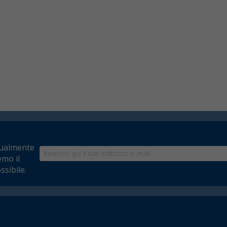
tualmente
emo il
ssibile.