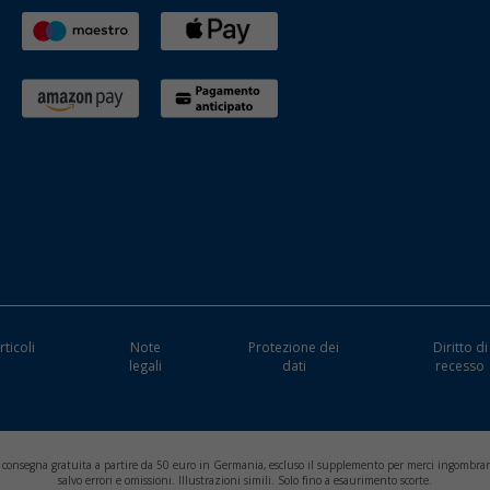
rticoli
Note
Protezione dei
Diritto di
i
legali
dati
recesso
, consegna gratuita a partire da 50 euro in Germania, escluso il supplemento per merci ingombran
salvo errori e omissioni. Illustrazioni simili. Solo fino a esaurimento scorte.