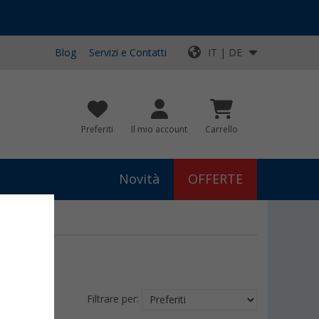
Blog
Servizi e Contatti
IT | DE
Preferiti
Il mio account
Carrello
Novità
OFFERTE
 HABA
Filtrare per: