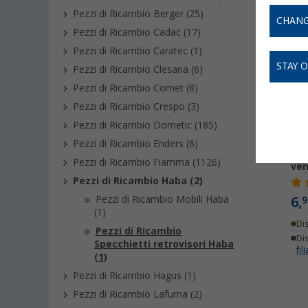
Pezzi di Ricambio Berger (25)
CHANG
Pezzi di Ricambio Cadac (17)
Pezzi di Ricambio Caratec (1)
STAY 
Pezzi di Ricambio Clesana (6)
Pezzi di Ricambio Comet (8)
Pezzi di Ricambio Crespo (3)
Pezzi di Ricambio Dometic (185)
Pezzi di Ricambio Enders (6)
Spe
Pezzi di Ricambio Fiamma (1126)
ven
Pezzi di Ricambio Haba (2)
Pezzi di Ricambio Mobili Haba
6,
9
(1)
Di
Pezzi di Ricambio
Dis
Specchietti retrovisori Haba
fili
(1)
Pezzi di Ricambio Hagus (1)
Pezzi di Ricambio Lafuma (2)