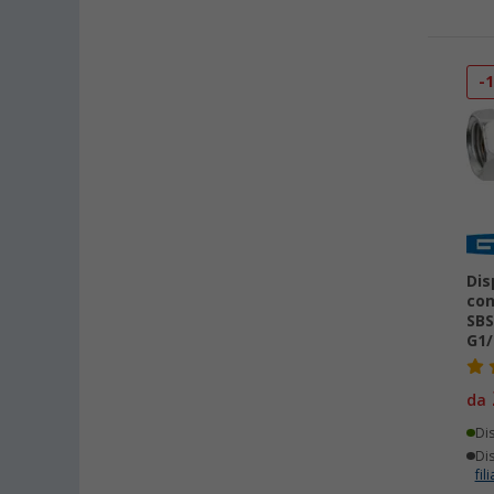
-
Dis
con
SBS
G1/
da
Di
Dis
fili