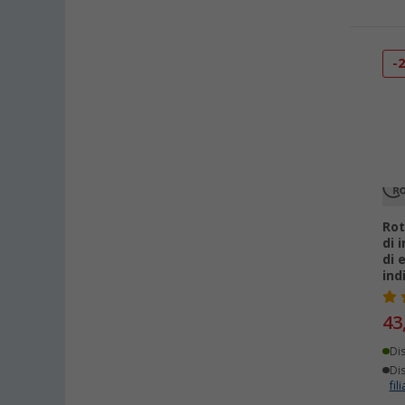
-
Rot
di 
di 
ind
43
Di
Dis
fili