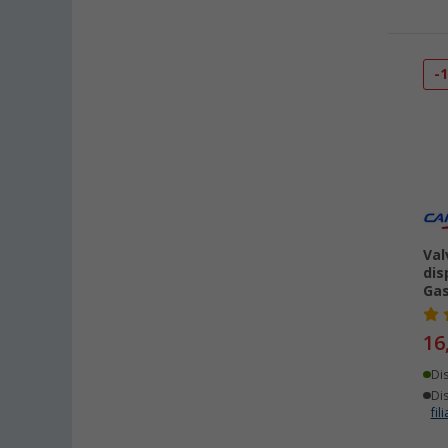
-
Val
dis
Gas
16
Di
Dis
fili