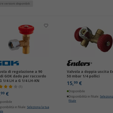
tre versioni disponibili
vola di regolazione a 90
Valvola a doppia uscita E
di GOK dado per raccordo
50 mbar 1/4 pollici
G 1/4 LH a G 1/4 LH-KN
15,
€
99
(1)
Disponibile
,
€
99
Disponibilità in filiale:
Seleziona
filiale
sponibile
ponibilità in filiale:
Seleziona la tua
ale