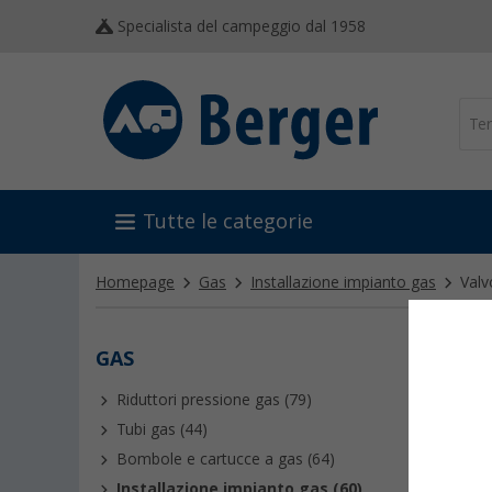
Specialista del campeggio dal 1958
Tutte le categorie
Homepage
Gas
Installazione impianto gas
Valv
GAS
VALV
Riduttori pressione gas (79)
Le valvol
per colle
Tubi gas (44)
alle valv
Bombole e cartucce a gas (64)
Installazione impianto gas (60)