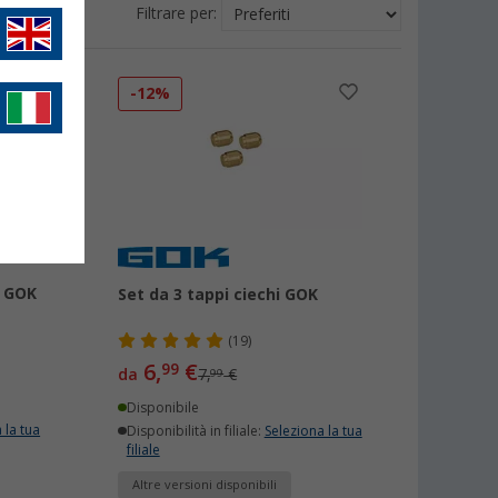
Filtrare per:
-12%
e GOK
Set da 3 tappi ciechi GOK
(19)
6,
€
99
da
7,
€
99
Disponibile
 la tua
Disponibilità in filiale:
Seleziona la tua
filiale
Altre versioni disponibili