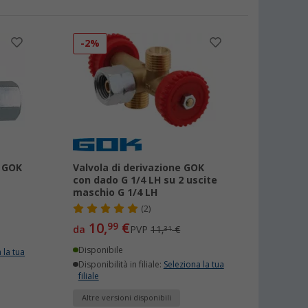
-2%
a GOK
Valvola di derivazione GOK
con dado G 1/4 LH su 2 uscite
maschio G 1/4 LH
(2)
10,
€
99
da
PVP
11,
€
31
Disponibile
 la tua
Disponibilità in filiale:
Seleziona la tua
filiale
Altre versioni disponibili