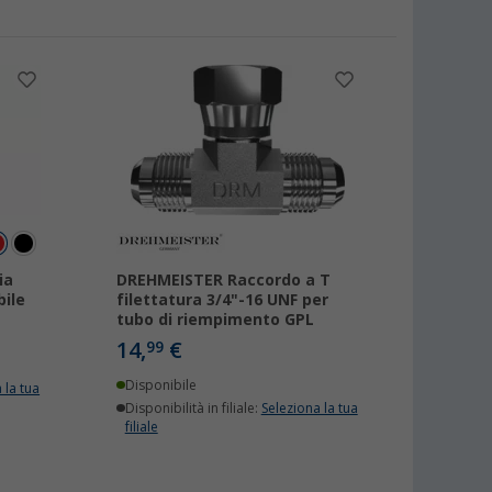
ia
DREHMEISTER Raccordo a T
ile
filettatura 3/4"-16 UNF per
tubo di riempimento GPL
14,
€
99
Disponibile
 la tua
Disponibilità in filiale:
Seleziona la tua
filiale