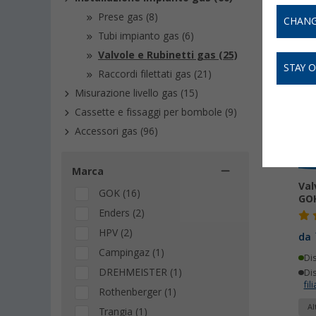
Prese gas (8)
CHANG
Tubi impianto gas (6)
Valvole e Rubinetti gas (25)
STAY 
Raccordi filettati gas (21)
Misurazione livello gas (15)
Cassette e fissaggi per bombole (9)
Accessori gas (96)
Marca
Val
GOK (16)
GO
Enders (2)
HPV (2)
da
Campingaz (1)
Di
DREHMEISTER (1)
Dis
fili
Rothenberger (1)
Al
Trangia (1)