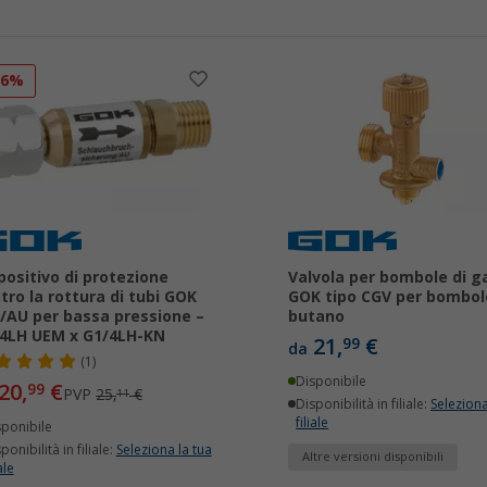
16%
positivo di protezione
Valvola per bombole di g
tro la rottura di tubi GOK
GOK tipo CGV per bombol
/AU per bassa pressione –
butano
4LH UEM x G1/4LH-KN
21,
€
99
da
(1)
Disponibile
20,
€
99
PVP
25,
€
11
Disponibilità in filiale:
Seleziona
filiale
sponibile
ponibilità in filiale:
Seleziona la tua
Altre versioni disponibili
ale