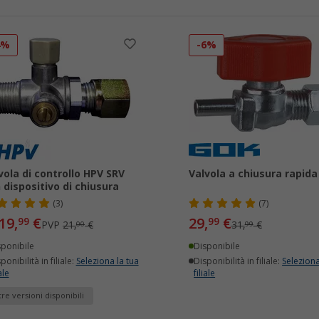
4%
-6%
vola di controllo HPV SRV
Valvola a chiusura rapid
 dispositivo di chiusura
(3)
(7)
19,
€
29,
€
99
99
PVP
21,
€
31,
€
00
99
sponibile
Disponibile
ponibilità in filiale:
Seleziona la tua
Disponibilità in filiale:
Seleziona
ale
filiale
tre versioni disponibili