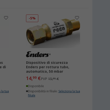
-5%
as
Dispositivo di sicurezza
e di
Enders per rottura tubo,
automatico, 50 mbar
14,
€
99
PVP
15,
€
90
Disponibile
 la tua
Disponibilità in filiale:
Seleziona la tua
filiale