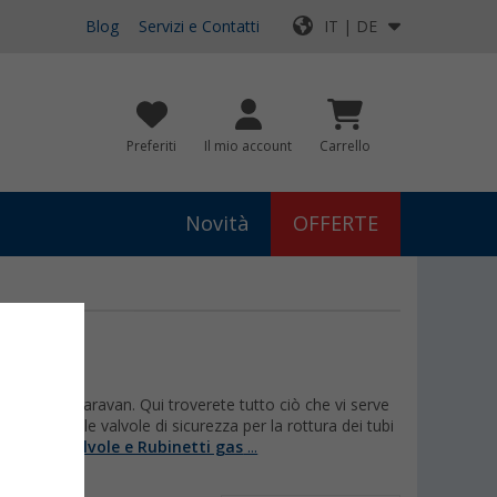
Blog
Servizi e Contatti
IT | DE
Preferiti
Il mio account
Carrello
Novità
OFFERTE
ro camper o caravan. Qui troverete tutto ciò che vi serve
e linee: dalle valvole di sicurezza per la rottura dei tubi
di più su
Valvole e Rubinetti gas
...