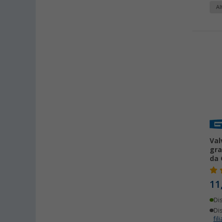
Al
Val
gra
da 
11
Di
Dis
fili