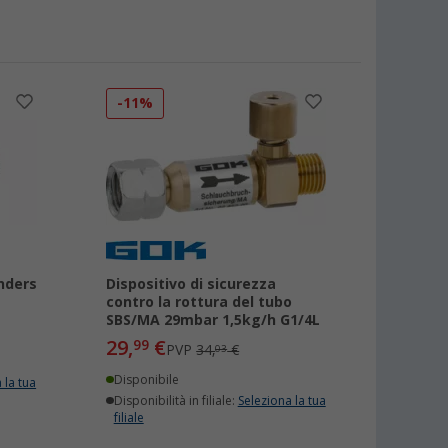
-11%
nders
Dispositivo di sicurezza
contro la rottura del tubo
SBS/MA 29mbar 1,5kg/h G1/4L
29,
€
99
PVP
34,
€
03
Disponibile
 la tua
Disponibilità in filiale:
Seleziona la tua
filiale