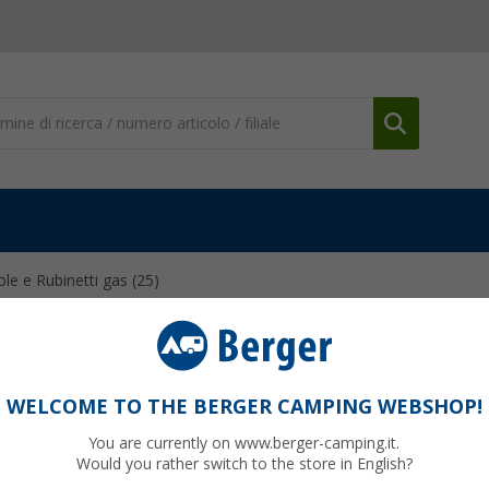
ole e Rubinetti gas
(25)
OLE E RUBINETTI GAS
e e i rubinetti del gas sono il fulcro dell'alimentazione a gas del vost
WELCOME TO THE BERGER CAMPING WEBSHOP!
gare in sicurezza le bombole di gas, regolare i flussi o chiudere le singol
ole di commutazione e alle valvole per le bombole di gas.
Per saperne 
You are currently on www.berger-camping.it.
Would you rather switch to the store in English?