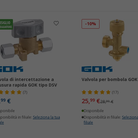
-10%
vola di intercettazione a
Valvola per bombola GOK
usura rapida GOK tipo DSV
(7)
(17)
,
€
25,
€
99
99
28,
€
99
sponibile
Disponibile
ponibilità in filiale:
Seleziona la tua
Disponibilità in filiale:
Seleziona
ale
filiale