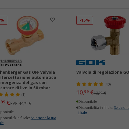
2%
-15%
henberger Gas OFF valvola
Valvola di regolazione GO
intercettazione automatica
emergenza del gas con
(40)
icatore di livello 50 mbar
10,
€
99
12,
€
99
(1)
,
€
99
Disponibile
PVP
44,
€
99
Disponibilità in filiale:
Seleziona
sponibile
filiale
ponibilità in filiale:
Seleziona la tua
ale