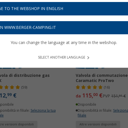
E TO THE WEBSHOP IN ENGLISH
-24%
ON WWW.BERGER-CAMPING.IT
You can change the language at any time in the webshop.
SELECT ANOTHER LANGUAGE
vola di distribuzione gas
Valvola di commutazion
K
Caramatic ProTwo
(59)
(16)
12,
€
115,
€
99
00
da
PVP
151,
€
50
sponibile
Disponibile
ponibilità in filiale:
Seleziona la tua
Disponibilità in filiale:
Seleziona
ale
filiale
tre versioni disponibili
Altre versioni disponibili