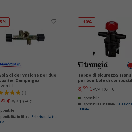
15%
-10%
vola di derivazione per due
Tappo di sicurezza Trang
positivi Campingaz
per bombole di combustib
ventil
8,
€
99
PVP
10,
€
00
(1)
Disponibile
,
€
99
PVP
19,
€
99
Disponibilità in filiale:
Seleziona
filiale
sponibile
ponibilità in filiale:
Seleziona la tua
ale