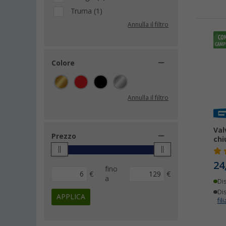
Truma (1)
Annulla il filtro
Colore
Annulla il filtro
Val
Prezzo
chi
24
fino
€
€
a
Di
Dis
APPLICA
fili