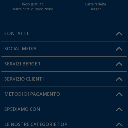
Reso gratuito
Carta fedeltà
senza costi di spedizione
Berger
CONTATTI
Orari di apertura del servizio:
SOCIAL MEDIA
Lun. - Ven.: 08:00 - 17:00
SERVIZI BERGER
Hai una domanda?
SERVIZIO CLIENTI
Diventare rivenditori
Il mio Account
METODI DI PAGAMENTO
Informazioni sulla spedizione
I miei Preferiti
Resi
SPEDIAMO CON
Carta fedeltà Berger
Stato del mio ordine
LE NOSTRE CATEGORIE TOP