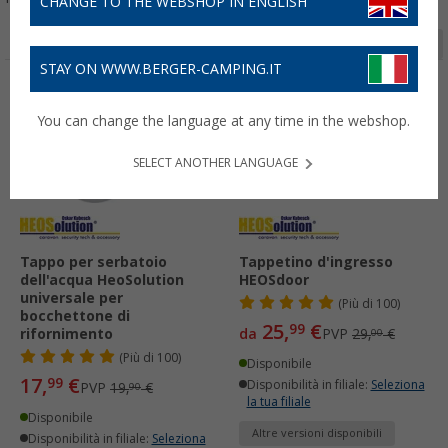
CHANGE TO THE WEBSHOP IN ENGLISH
Pagina 1 da 2
STAY ON WWW.BERGER-CAMPING.IT
-9%
-10%
You can change the language at any time in the webshop.
SELECT ANOTHER LANGUAGE
Tappo per serbatoio
Tappetino d'ingresso
dell'acqua HeoSolution
HEOSdoor
universale per
(
Più di
100)
bocchettone di
25,
€
99
rifornimento
da
PVP
29,
€
00
(
Più di
100)
Disponibile
17,
€
99
Disponibilità in filiale:
Seleziona
PVP
19,
€
90
la tua filiale
Disponibile
Altre versioni disponibili
Disponibilità in filiale:
Seleziona