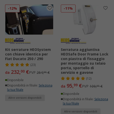
-12%
-11%
Kit serrature HEOSystem
Serratura aggiuntiva
con chiave identica per
HEOSafe Door Frame Lock
Fiat Ducato 250 / 290
con piastra di fissaggio
per montaggio su telaio
(23)
porta, sportello di
232,
€
00
da
PVP
264,
€
servizio e gavone
00
(12)
Disponibile
95,
€
99
Disponibilità in filiale:
Seleziona
da
PVP
109,
€
00
la tua filiale
Disponibile
Altre versioni disponibili
Disponibilità in filiale:
Seleziona
la tua filiale
Altre versioni disponibili