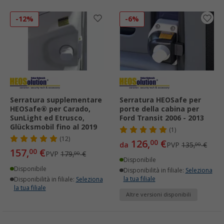
-12%
-6%
Serratura supplementare
Serratura HEOSafe per
HEOSafe® per Carado,
porte della cabina per
SunLight ed Etrusco,
Ford Transit 2006 - 2013
Glücksmobil fino al 2019
(1)
(12)
126,
€
00
da
PVP
135,
€
00
157,
€
00
PVP
179,
€
00
Disponibile
Disponibile
Disponibilità in filiale:
Seleziona
la tua filiale
Disponibilità in filiale:
Seleziona
la tua filiale
Altre versioni disponibili