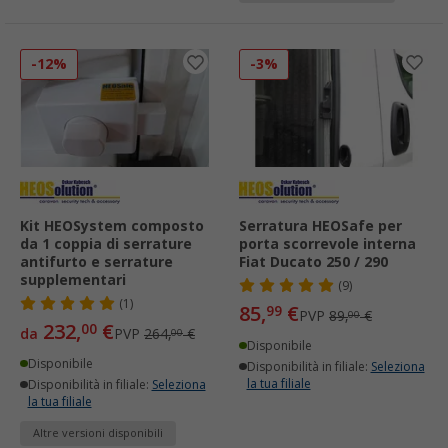
-12%
-3%
Kit HEOSystem composto
Serratura HEOSafe per
da 1 coppia di serrature
porta scorrevole interna
antifurto e serrature
Fiat Ducato 250 / 290
supplementari
(9)
(1)
85,
€
99
PVP
89,
€
00
232,
€
00
da
PVP
264,
€
00
Disponibile
Disponibile
Disponibilità in filiale:
Seleziona
la tua filiale
Disponibilità in filiale:
Seleziona
la tua filiale
Altre versioni disponibili