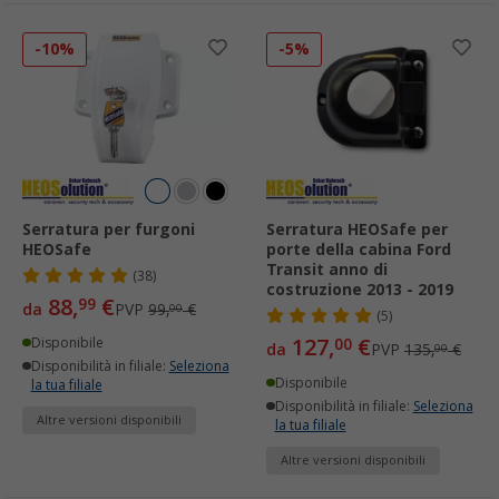
-10%
-5%
Serratura per furgoni
Serratura HEOSafe per
HEOSafe
porte della cabina Ford
Transit anno di
(38)
costruzione 2013 - 2019
88,
€
99
da
PVP
99,
€
00
(5)
127,
€
Disponibile
00
da
PVP
135,
€
00
Disponibilità in filiale:
Seleziona
Disponibile
la tua filiale
Disponibilità in filiale:
Seleziona
Altre versioni disponibili
la tua filiale
Altre versioni disponibili