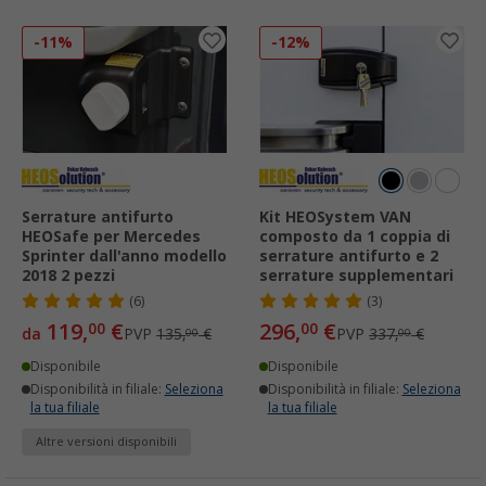
-11%
-12%
Serrature antifurto
Kit HEOSystem VAN
HEOSafe per Mercedes
composto da 1 coppia di
Sprinter dall'anno modello
serrature antifurto e 2
2018 2 pezzi
serrature supplementari
(6)
(3)
119,
€
296,
€
00
00
da
PVP
135,
€
PVP
337,
€
00
00
Disponibile
Disponibile
Disponibilità in filiale:
Seleziona
Disponibilità in filiale:
Seleziona
la tua filiale
la tua filiale
Altre versioni disponibili