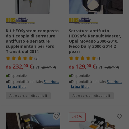
Kit HEOSystem composto
Serrature antifurto
da 1 coppia di serrature
HEOSafe Renault Master,
antifurto e serrature
Opel Movano 2000-2010,
supplementari per Ford
Iveco Daily 2000-2014 2
Transit dal 2014
pezzi
(3)
(1)
232,
€
129,
€
00
00
da
PVP
264,
€
da
PVP
135,
€
00
00
Disponibile
Disponibile
Disponibilità in filiale:
Seleziona
Disponibilità in filiale:
Seleziona
la tua filiale
la tua filiale
Altre versioni disponibili
Altre versioni disponibili
-12%