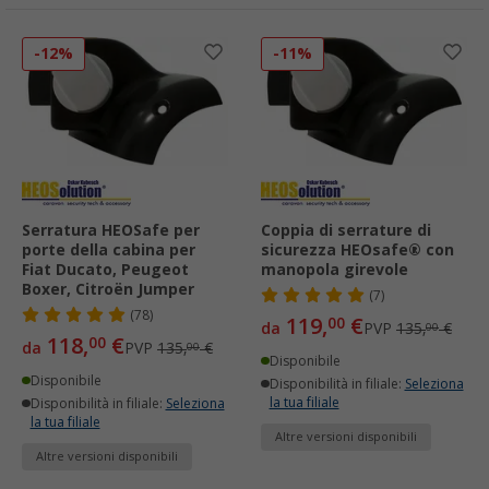
-12%
-11%
Serratura HEOSafe per
Coppia di serrature di
porte della cabina per
sicurezza HEOsafe® con
Fiat Ducato, Peugeot
manopola girevole
Boxer, Citroën Jumper
(7)
(78)
119,
€
00
da
PVP
135,
€
00
118,
€
00
da
PVP
135,
€
00
Disponibile
Disponibile
Disponibilità in filiale:
Seleziona
la tua filiale
Disponibilità in filiale:
Seleziona
la tua filiale
Altre versioni disponibili
Altre versioni disponibili