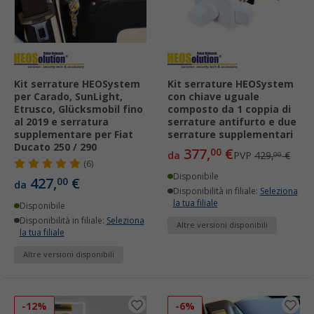
Kit serrature HEOSystem
Kit serrature HEOSystem
per Carado, SunLight,
con chiave uguale
Etrusco, Glücksmobil fino
composto da 1 coppia di
al 2019 e serratura
serrature antifurto e due
supplementare per Fiat
serrature supplementari
Ducato 250 / 290
377,
€
00
da
PVP
429,
€
00
(6)
Disponibile
427,
€
00
da
Disponibilità in filiale:
Seleziona
la tua filiale
Disponibile
Disponibilità in filiale:
Seleziona
Altre versioni disponibili
la tua filiale
Altre versioni disponibili
-12%
-6%