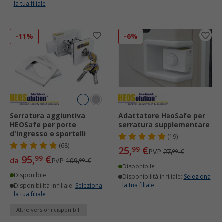
la tua filiale
-11%
-6%
Serratura aggiuntiva
Adattatore HeoSafe per
HEOSafe per porte
serratura supplementare
d'ingresso e sportelli
(19)
(68)
25,
€
99
PVP
27,
€
90
95,
€
99
da
PVP
109,
€
00
Disponibile
Disponibile
Disponibilità in filiale:
Seleziona
la tua filiale
Disponibilità in filiale:
Seleziona
la tua filiale
Altre versioni disponibili