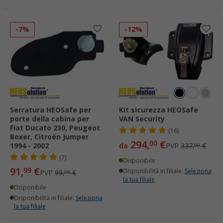
-7%
-12%
Serratura HEOSafe per
Kit sicurezza HEOSafe
porte della cabina per
VAN Security
Fiat Ducato 230, Peugeot
(16)
Boxer, Citroën Jumper
294,
€
00
1994 - 2002
da
PVP
337,
€
00
(7)
Disponibile
91,
€
99
Disponibilità in filiale:
Seleziona
PVP
99,
€
00
la tua filiale
Disponibile
Disponibilità in filiale:
Seleziona
la tua filiale