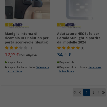
Maniglia interna di
Adattatore HEOSafe per
ricambio HEOSolution per
Carado Sunlight a partire
porta scorrevole (destra)
dal modello 2024
(1)
(1)
17,
€
34,
€
99
99
PVP
19,
€
90
Disponibile
Disponibile
Disponibilità in filiale:
Seleziona
Disponibilità in filiale:
Seleziona
la tua filiale
la tua filiale
1
2