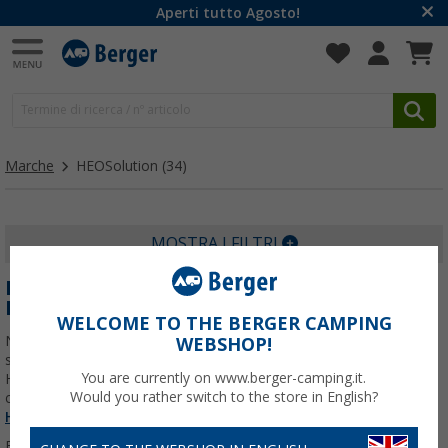
Aperti tutto Agosto!
Marche
HEOSolution
(34)
MOSTRA I FILTRI
HEOSOLUTION SERRATURE E ACCESSORI
PER CAMPER
WELCOME TO THE BERGER CAMPING
Nata per aumentare la sicurezza a bordo, HEOSolution progetta
WEBSHOP!
serrature e sistemi di blocco dedicati ai veicoli ricreazionali. Con
You are currently on www.berger-camping.it.
HEOSolution serrature e accessori per camper proteggi porte
Would you rather switch to the store in English?
cabina, portelloni e sportelli tecnici, con
Per saperne di più su
HEOSolution
...
Filtrare per: