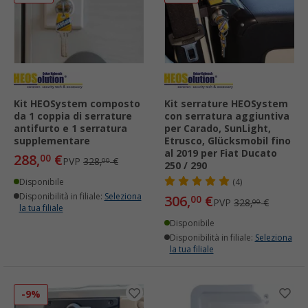
Kit HEOSystem composto
Kit serrature HEOSystem
da 1 coppia di serrature
con serratura aggiuntiva
antifurto e 1 serratura
per Carado, SunLight,
supplementare
Etrusco, Glücksmobil fino
al 2019 per Fiat Ducato
288,
€
00
PVP
328,
€
00
250 / 290
Disponibile
(4)
Disponibilità in filiale:
Seleziona
306,
€
00
PVP
328,
€
00
la tua filiale
Disponibile
Disponibilità in filiale:
Seleziona
la tua filiale
-9%