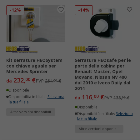
-12%
-14%
Kit serrature HEOSystem
Serratura HEOsafe per le
con chiave uguale per
porte della cabina per
Mercedes Sprinter
Renault Master, Opel
Movano, Nissan NV 400
232,
€
00
da
PVP
264,
€
00
dal 2010 e Iveco Daily dal
2014
Disponibile
116,
€
00
Disponibilità in filiale:
Seleziona
da
PVP
135,
€
00
la tua filiale
Disponibile
Altre versioni disponibili
Disponibilità in filiale:
Seleziona
la tua filiale
Altre versioni disponibili