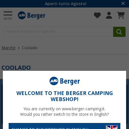
Aperti tutto Agosto!
Marche
Coolado
COOLADO
WELCOME TO THE BERGER CAMPING
Newsletter Berger
WEBSHOP!
La registrazione alla newsletter non è attualmente
disponibile. Risolveremo il problema il prima possibile.
You are currently on www.berger-camping.it.
Would you rather switch to the store in English?