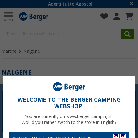
Aperti tutto Agosto!
Marche
Nalgene
NALGENE
WELCOME TO THE BERGER CAMPING
Newsletter Berger
WEBSHOP!
La registrazione alla newsletter non è attualmente
disponibile. Risolveremo il problema il prima possibile.
You are currently on www.berger-camping.it.
Would you rather switch to the store in English?