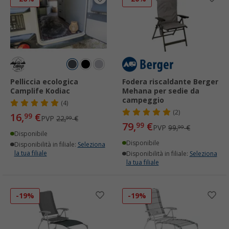
Pelliccia ecologica
Fodera riscaldante Berger
Camplife Kodiac
Mehana per sedie da
campeggio
(4)
(2)
16,
€
99
PVP
22,
€
99
79,
€
99
PVP
99,
€
99
Disponibile
Disponibile
Disponibilità in filiale:
Seleziona
la tua filiale
Disponibilità in filiale:
Seleziona
la tua filiale
-19%
-19%