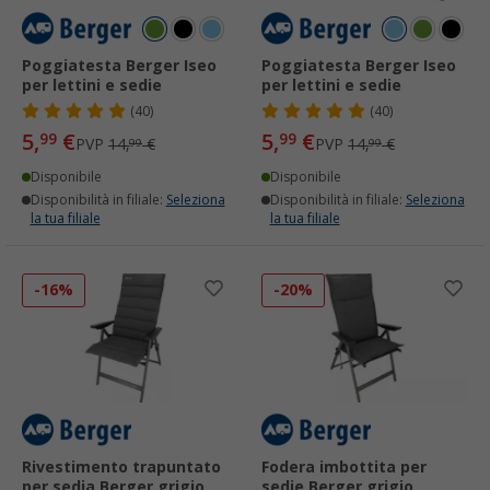
Poggiatesta Berger Iseo
Poggiatesta Berger Iseo
per lettini e sedie
per lettini e sedie
(40)
(40)
5,
€
5,
€
99
99
PVP
14,
€
PVP
14,
€
99
99
Disponibile
Disponibile
Disponibilità in filiale:
Seleziona
Disponibilità in filiale:
Seleziona
la tua filiale
la tua filiale
-16%
-20%
Rivestimento trapuntato
Fodera imbottita per
per sedia Berger grigio
sedie Berger grigio