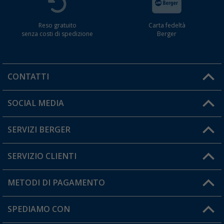
Reso gratuito
Carta fedeltà
senza costi di spedizione
Berger
CONTATTI
Orari di apertura del servizio:
SOCIAL MEDIA
Lun. - Ven.: 08:00 - 17:00
SERVIZI BERGER
Hai una domanda?
SERVIZIO CLIENTI
Diventare rivenditori
Il mio Account
METODI DI PAGAMENTO
Informazioni sulla spedizione
I miei Preferiti
Resi
SPEDIAMO CON
Carta fedeltà Berger