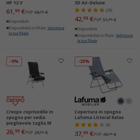
HP 12 V
3D Air-Deluxe
61,
€
99
(28)
PVP
68,
€
00
42,
€
99
PVP
51,
€
95
Disponibile
Disponibilità in filiale:
Seleziona
Disponibile
la tua filiale
Disponibilità in filiale:
Seleziona
la tua filiale
-9%
-23%
Crespo coprisedile in
Copertura in spugna
spugna per sedia
Lafuma Littoral Relax
pieghevole taglia M
(6)
26,
€
99
PVP
29,
€
37,
€
95
99
PVP
49,
€
90