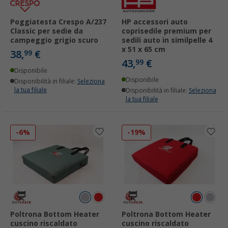
Poggiatesta Crespo A/237
HP accessori auto
Classic per sedie da
coprisedile premium per
campeggio grigio scuro
sedili auto in similpelle 4
x 51 x 65 cm
38,
€
99
43,
€
99
Disponibile
Disponibile
Disponibilità in filiale:
Seleziona
la tua filiale
Disponibilità in filiale:
Seleziona
la tua filiale
-6%
-19%
Poltrona Bottom Heater
Poltrona Bottom Heater
cuscino riscaldato
cuscino riscaldato