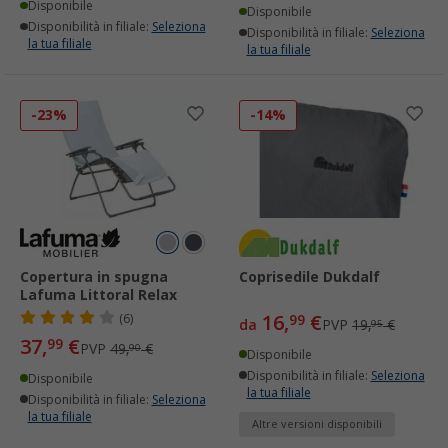
Disponibile
Disponibile
Disponibilità in filiale:
Seleziona
Disponibilità in filiale:
Seleziona
la tua filiale
la tua filiale
-23%
-14%
Copertura in spugna
Coprisedile Dukdalf
Lafuma Littoral Relax
16,
€
(6)
99
da
PVP
19,
€
95
37,
€
99
PVP
49,
€
90
Disponibile
Disponibilità in filiale:
Seleziona
Disponibile
la tua filiale
Disponibilità in filiale:
Seleziona
la tua filiale
Altre versioni disponibili