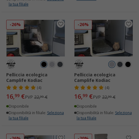
la tua filiale
-26%
-26%
Pelliccia ecologica
Pelliccia ecologica
Camplife Kodiac
Camplife Kodiac
(4)
(4)
16,
€
16,
€
99
99
PVP
22,
€
PVP
22,
€
99
99
Disponibile
Disponibile
Disponibilità in filiale:
Seleziona
Disponibilità in filiale:
Seleziona
la tua filiale
la tua filiale
-26%
-20%