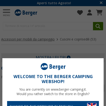
Aperti tutto Agosto!
Accessori per mobili da campeggio
Cuscini e coprisedili
(53)
MOSTRA I FILTRI
CUSCINI E COPRISEDILI
WELCOME TO THE BERGER CAMPING
Filtrare per:
WEBSHOP!
Pagina 1 da 2
You are currently on www.berger-camping.it.
Would you rather switch to the store in English?
-25%
-60%