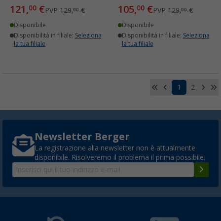
121,
€
105,
€
00
00
PVP
129,
€
PVP
129,
€
90
90
Disponibile
Disponibile
Disponibilità in filiale:
Seleziona
Disponibilità in filiale:
Seleziona
la tua filiale
la tua filiale
1
2
Newsletter Berger
La registrazione alla newsletter non è attualmente
disponibile. Risolveremo il problema il prima possibile.