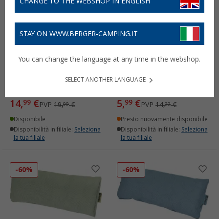
CHANGE TO THE WEBSHOP IN ENGLISH
STAY ON WWW.BERGER-CAMPING.IT
You can change the language at any time in the webshop.
Copertura per sedie in
Poggiatesta Berger Iseo
spugna Berger
per lettini e sedie
SELECT ANOTHER LANGUAGE
(10)
(40)
14,
€
5,
€
99
99
PVP
19,
€
PVP
14,
€
99
99
Disponibile
Presto nuovamente disponibile
Disponibilità in filiale:
Seleziona
Disponibilità in filiale:
Seleziona
la tua filiale
la tua filiale
-60%
-60%