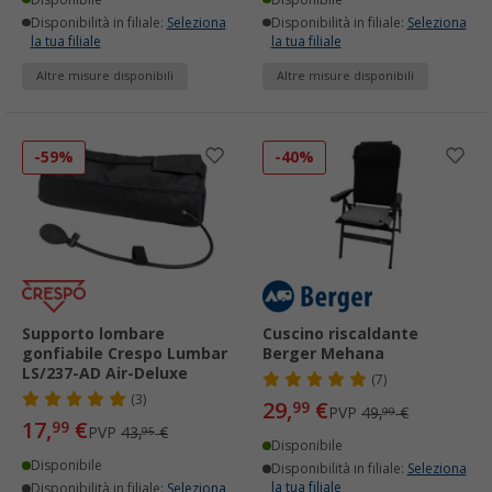
Disponibilità in filiale:
Seleziona
Disponibilità in filiale:
Seleziona
la tua filiale
la tua filiale
Altre misure disponibili
Altre misure disponibili
-59%
-40%
Supporto lombare
Cuscino riscaldante
gonfiabile Crespo Lumbar
Berger Mehana
LS/237-AD Air-Deluxe
(7)
(3)
29,
€
99
PVP
49,
€
99
17,
€
99
PVP
43,
€
95
Disponibile
Disponibile
Disponibilità in filiale:
Seleziona
la tua filiale
Disponibilità in filiale:
Seleziona