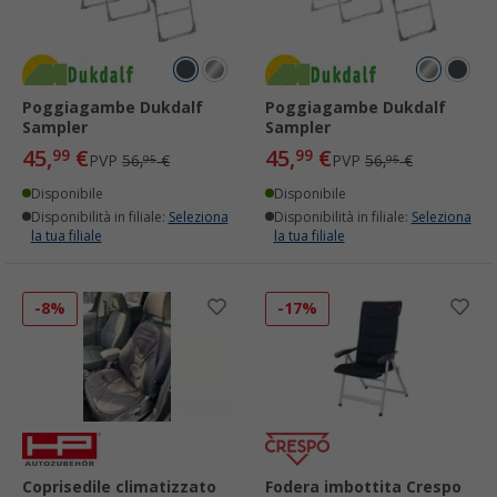
Poggiagambe Dukdalf
Poggiagambe Dukdalf
Sampler
Sampler
45,
€
45,
€
99
99
PVP
56,
€
PVP
56,
€
95
95
Disponibile
Disponibile
Disponibilità in filiale:
Seleziona
Disponibilità in filiale:
Seleziona
la tua filiale
la tua filiale
-8%
-17%
Coprisedile climatizzato
Fodera imbottita Crespo