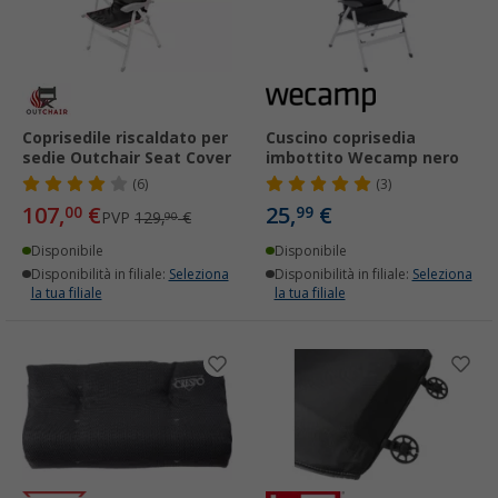
Coprisedile riscaldato per
Cuscino coprisedia
sedie Outchair Seat Cover
imbottito Wecamp nero
(6)
(3)
107,
€
25,
€
00
99
PVP
129,
€
90
Disponibile
Disponibile
Disponibilità in filiale:
Seleziona
Disponibilità in filiale:
Seleziona
la tua filiale
la tua filiale