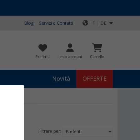
Blog
Servizi e Contatti
IT | DE
Preferiti
Il mio account
Carrello
Novità
OFFERTE
Filtrare per: