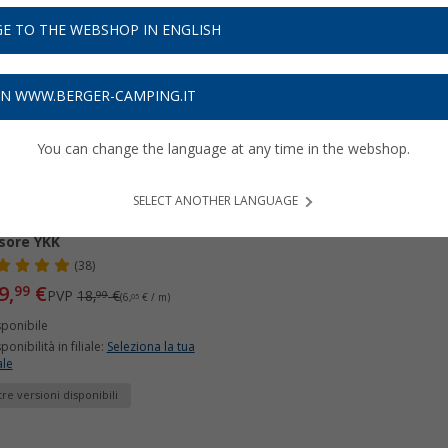
E TO THE WEBSHOP IN ENGLISH
47%
ON WWW.BERGER-CAMPING.IT
You can change the language at any time in the webshop.
SELECT ANOTHER LANGUAGE
niera bianca a doppio
sore YKK
(38)
9,
€
99
PVP
18,
€
99
(6,
05
€ / m)
sponibile
ponibilità in filiale:
Seleziona la tua
ale
tre versioni disponibili