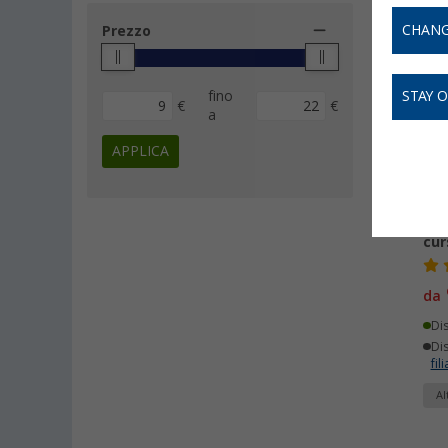
CHANG
Prezzo
-
fino
STAY 
€
€
a
APPLICA
Cer
cur
da
Di
Dis
fili
Al