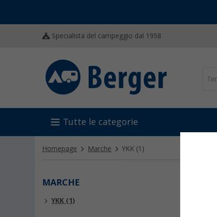
Specialista del campeggio dal 1958
Tutte le categorie
Homepage
Marche
YKK
(1)
MARCHE
YKK
YKK (1)