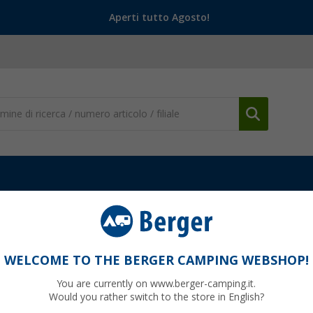
Aperti tutto Agosto!
WELCOME TO THE BERGER CAMPING WEBSHOP!
You are currently on www.berger-camping.it.
Would you rather switch to the store in English?