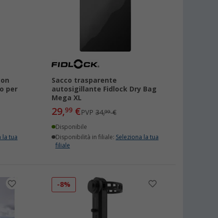
con
Sacco trasparente
o per
autosigillante Fidlock Dry Bag
Mega XL
29,
€
99
PVP
34,
€
99
Disponibile
 la tua
Disponibilità in filiale:
Seleziona la tua
filiale
-8%