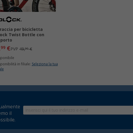
raccia per bicicletta
lock Twist Bottle con
porto
,
€
99
PVP
49,
€
90
sponibile
ponibilità in filiale:
Seleziona la tua
ale
tualmente
emo il
ssibile.