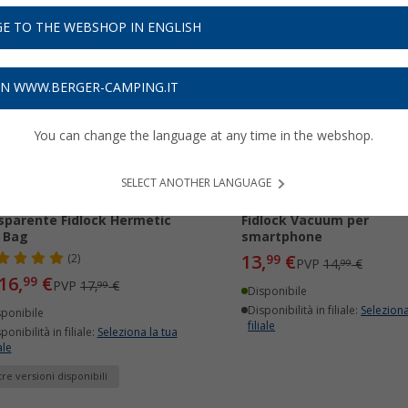
E TO THE WEBSHOP IN ENGLISH
5%
-6%
ON WWW.BERGER-CAMPING.IT
You can change the language at any time in the webshop.
SELECT ANOTHER LANGUAGE
sa impermeabile
Patch magnetico univers
sparente Fidlock Hermetic
Fidlock Vacuum per
 Bag
smartphone
13,
€
(2)
99
PVP
14,
€
99
16,
€
99
PVP
17,
€
99
Disponibile
Disponibilità in filiale:
Seleziona
sponibile
filiale
ponibilità in filiale:
Seleziona la tua
ale
tre versioni disponibili