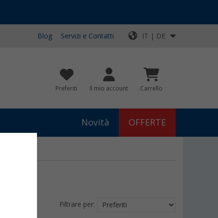
Blog
Servizi e Contatti
IT | DE
Preferiti
Il mio account
Carrello
Novità
OFFERTE
Filtrare per: