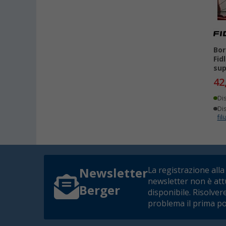
Bor
Fid
sup
42
Di
Dis
fili
La registrazione alla
Newsletter
newsletter non è at
Berger
disponibile. Risolver
problema il prima po