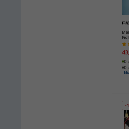
Mar
Fid
43
Di
Dis
fili
-