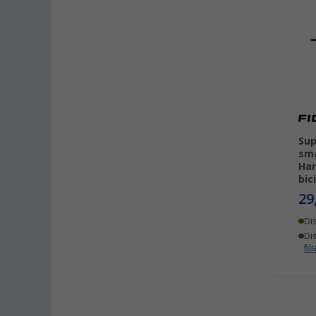
Sup
sma
Han
bic
29
Di
Dis
fili