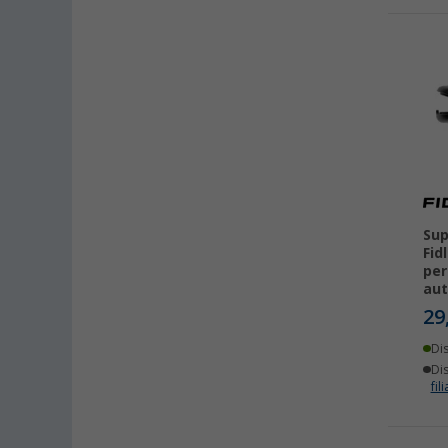
Sup
Fid
per
au
29
Di
Dis
fili