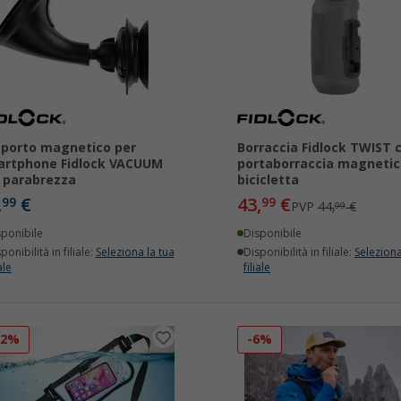
porto magnetico per
Borraccia Fidlock TWIST 
rtphone Fidlock VACUUM
portaborraccia magnetic
 parabrezza
bicicletta
,
€
43,
€
99
99
PVP
44,
€
99
sponibile
Disponibile
ponibilità in filiale:
Seleziona la tua
Disponibilità in filiale:
Seleziona
ale
filiale
12%
-6%