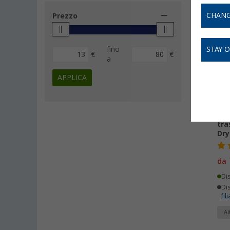
CHANG
Prezzo
-
fino
STAY 
€
€
a
APPLICA
Bor
tra
Dry
da
Di
Dis
fili
Al