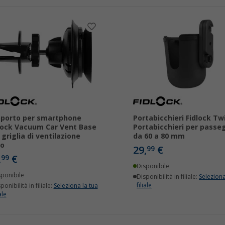
porto per smartphone
Portabicchieri Fidlock Tw
lock Vacuum Car Vent Base
Portabicchieri per passe
 griglia di ventilazione
da 60 a 80 mm
to
29,
€
99
,
€
99
Disponibile
sponibile
Disponibilità in filiale:
Seleziona
filiale
ponibilità in filiale:
Seleziona la tua
ale