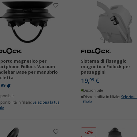
porto magnetico per
Sistema di fissaggio
rtphone Fidlock Vacuum
magnetico Fidlock per
dlebar Base per manubrio
passeggini
icletta
19,
€
99
,
€
99
Disponibile
sponibile
Disponibilità in filiale:
Seleziona
filiale
ponibilità in filiale:
Seleziona la tua
ale
-2%