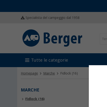
Specialista del campeggio dal 1958
Tutte le categorie
Homepage
Marche
Fidlock
(16)
MARCHE
FIDL
Fidlock (16)