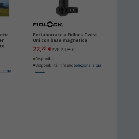
etic
Portaborraccia Fidlock Twist
er
Uni con base magnetica
te
22,
€
99
PVP
24,
€
99
Disponibile
Disponibilità in filiale:
Seleziona la tua
filiale
 la tua