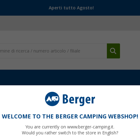
Aperti tutto Agosto!
WELCOME TO THE BERGER CAMPING WEBSHOP!
OCK
You are currently on www.berger-camping.it.
Would you rather switch to the store in English?