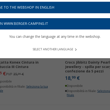
E TO THE WEBSHOP IN ENGLISH
71%
ON WWW.BERGER-CAMPING.IT
You can change the language at any time in the webshop.
SELECT ANOTHER LANGUAGE
atta Konex Cintura in
Crocs Jibbitz Dainty Pearl
tuccia III Cintura
Jewellery - spilla per scar
confezione da 5 pezzi
€
5
PVP
35,
€
00
18,
€
99
sponibile
Disponibile
ponibilità in filiale:
Seleziona la tua
ale
Disponibilità in filiale:
Seleziona
filiale