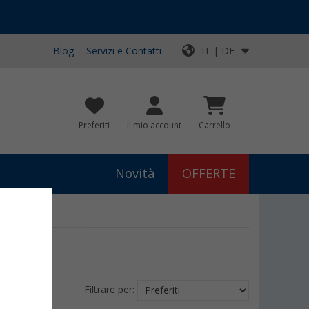
Blog
Servizi e Contatti
IT | DE
Preferiti
Il mio account
Carrello
Novità
OFFERTE
Filtrare per: