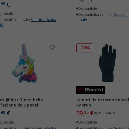
,
€
99
Disponibile
sponibile
Disponibilità in filiale:
Seleziona
filiale
ponibilità in filiale:
Seleziona la tua
ale
-20%
cs Jibbitz Tutto bello
Guanti da esterno Roeckl
fezione da 5 pezzi
Kaprun
,
€
39,
€
99
95
PVP
49,
€
95
sponibile
Disponibile
ponibilità in filiale:
Seleziona la tua
Disponibilità in filiale:
Seleziona