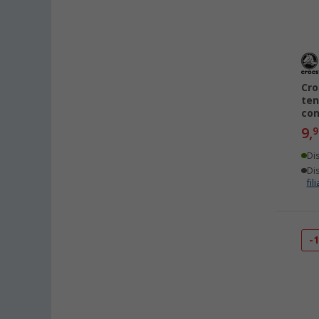
Cro
ten
con
9,
9
Di
Dis
fili
-