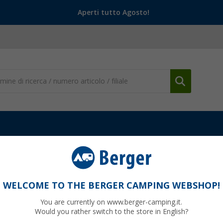
Aperti tutto Agosto!
ture e altro
(49)
WELCOME TO THE BERGER CAMPING WEBSHOP!
TI, CINTURE E ALTRO
You are currently on www.berger-camping.it.
Would you rather switch to the store in English?