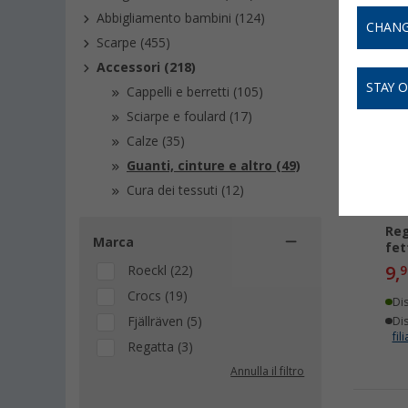
Abbigliamento bambini (124)
CHANG
Scarpe (455)
-
Accessori (218)
STAY 
Cappelli e berretti (105)
Sciarpe e foulard (17)
Calze (35)
Guanti, cinture e altro (49)
Cura dei tessuti (12)
Reg
Marca
fet
9,
Roeckl (22)
9
Crocs (19)
Di
Fjällräven (5)
Dis
fili
Regatta (3)
Annulla il filtro