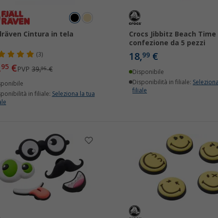
llräven Cintura in tela
Crocs Jibbitz Beach Time
confezione da 5 pezzi
18,
€
(3)
99
,
€
95
PVP
39,
€
95
Disponibile
Disponibilità in filiale:
Seleziona
sponibile
filiale
ponibilità in filiale:
Seleziona la tua
ale