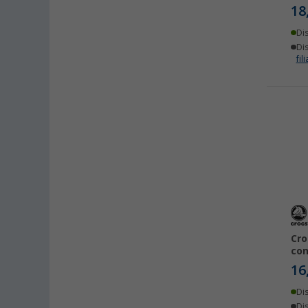
18
Di
Dis
fili
Cro
con
16
Di
Dis