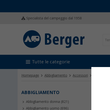
Specialista del campeggio dal 1958
Tutte le categorie
Homepage
Abbigliamento
Accessori
Guanti, cin
ABBIGLIAMENTO
GUAN
Abbigliamento donna (821)
Abbigliamento uomo (696)