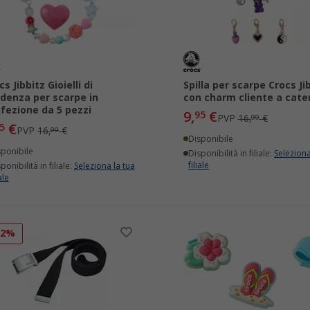
cs Jibbitz Gioielli di
Spilla per scarpe Crocs Ji
denza per scarpe in
con charm cliente a cate
fezione da 5 pezzi
9,
€
95
PVP
16,
€
99
€
5
PVP
16,
€
99
Disponibile
sponibile
Disponibilità in filiale:
Seleziona
filiale
ponibilità in filiale:
Seleziona la tua
ale
12%