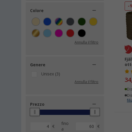
-
Colore
Annulla il filtro
Fjä
ot
Genere
Unisex (3)
34
Annulla il filtro
Di
Dis
fili
Prezzo
fino
€
€
a