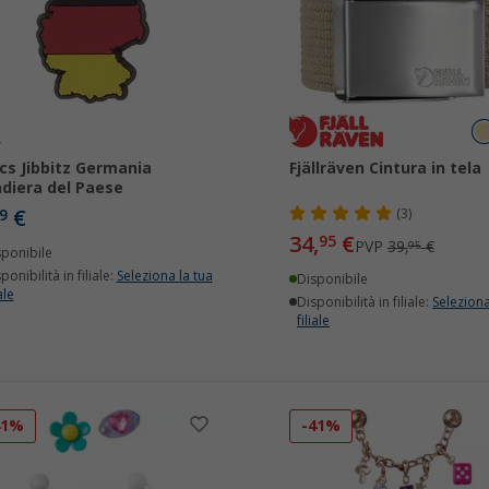
cs Jibbitz Germania
Fjällräven Cintura in tela
diera del Paese
€
9
(3)
34,
€
95
PVP
39,
€
95
sponibile
ponibilità in filiale:
Seleziona la tua
Disponibile
ale
Disponibilità in filiale:
Seleziona
filiale
41%
-41%