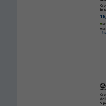
Cro
in 
18
Di
Dis
fili
Cro
del
5 p