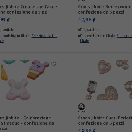
cs Jibbitz Crea le tue facce
Crocs Jibbitz Smileyworld
una confezione da 5 pz
confezione da 5 pezzi
,
€
16,
€
99
99
sponibile
Disponibile
ponibilità in filiale:
Seleziona la tua
Disponibilità in filiale:
Seleziona
ale
filiale
cs Jibbitz - Celebrazione
Crocs Jibbitz Cuori Perlati
la Pasqua - confezione da
confezione da 5 pezzi
ezzi
18,
€
99