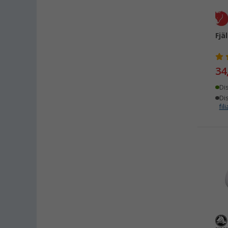
Fjä
34
Di
Dis
fili