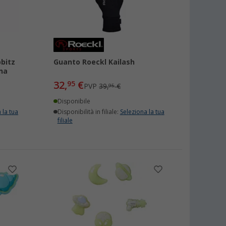
bbitz
Guanto Roeckl Kailash
na
32,
€
95
PVP
39,
€
95
Disponibile
 la tua
Disponibilità in filiale:
Seleziona la tua
filiale