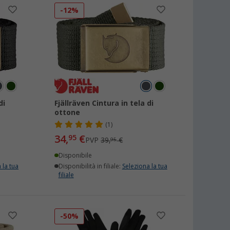
-12%
di
Fjällräven Cintura in tela di
ottone
(1)
34,
€
95
PVP
39,
€
95
Disponibile
 la tua
Disponibilità in filiale:
Seleziona la tua
filiale
-50%