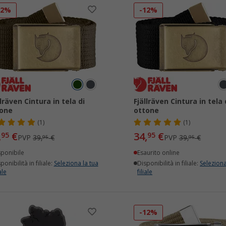
12%
-12%
llräven Cintura in tela di
Fjällräven Cintura in tela 
tone
ottone
(1)
(1)
,
€
34,
€
95
95
PVP
39,
€
PVP
39,
€
95
95
sponibile
Esaurito online
ponibilità in filiale:
Seleziona la tua
Disponibilità in filiale:
Seleziona
ale
filiale
-12%