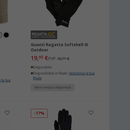
Guanti Regatta Softshell III
Outdoor
19,
€
95
PVP
40,
€
00
Disponibile
Disponibilità in filiale:
Seleziona la tua
filiale
 la tua
Altre misure disponibili
-17%