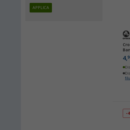
APPLICA
Cro
Ban
4,
9
Di
Dis
fili
-