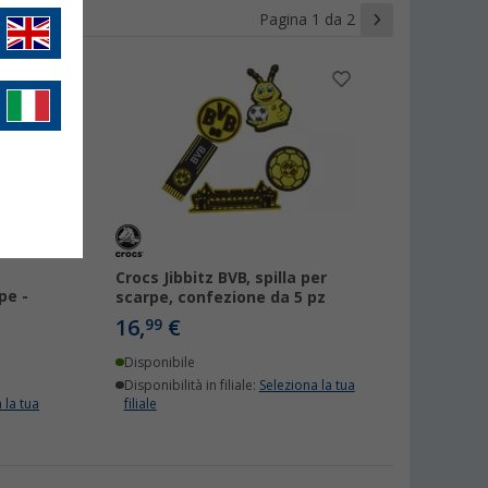
Pagina 1 da 2
Crocs Jibbitz BVB, spilla per
pe -
scarpe, confezione da 5 pz
16,
€
99
Disponibile
Disponibilità in filiale:
Seleziona la tua
 la tua
filiale