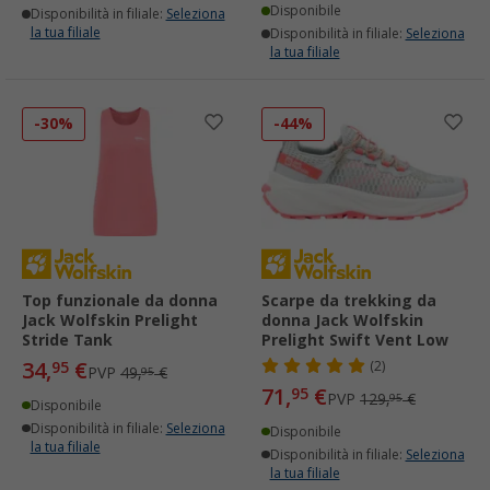
Disponibile
Disponibilità in filiale:
Seleziona
la tua filiale
Disponibilità in filiale:
Seleziona
la tua filiale
-30%
-44%
Top funzionale da donna
Scarpe da trekking da
Jack Wolfskin Prelight
donna Jack Wolfskin
Stride Tank
Prelight Swift Vent Low
34,
€
95
(2)
PVP
49,
€
95
71,
€
95
PVP
129,
€
95
Disponibile
Disponibilità in filiale:
Seleziona
Disponibile
la tua filiale
Disponibilità in filiale:
Seleziona
la tua filiale