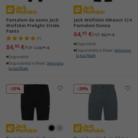
Pantaloni da uomo Jack
Jack Wolfskin Hikeout 3|4
Wolfskin Prelight Stride
Pantaloni Donna
Pants
64,
€
95
PVP
80,
€
00
(1)
Disponibile
84,
€
95
PVP
119,
€
95
Disponibilità in filiale:
Seleziona
la tua filiale
Disponibile
Disponibilità in filiale:
Seleziona
la tua filiale
-33%
-20%