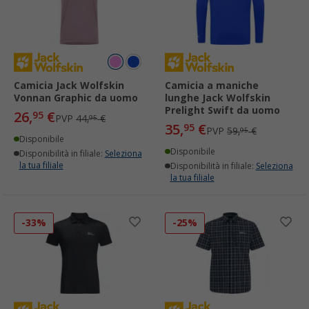
Camicia Jack Wolfskin
Camicia a maniche
Vonnan Graphic da uomo
lunghe Jack Wolfskin
Prelight Swift da uomo
26,
€
95
PVP
44,
€
95
35,
€
95
PVP
59,
€
95
Disponibile
Disponibile
Disponibilità in filiale:
Seleziona
la tua filiale
Disponibilità in filiale:
Seleziona
la tua filiale
-33%
-25%