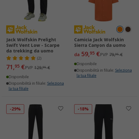
Jack Wolfskin Prelight
Camicia Jack Wolfskin
Swift Vent Low - Scarpe
Sierra Canyon da uomo
da trekking da uomo
59,
€
95
da
PVP
79,
€
95
(2)
Disponibile
71,
€
95
PVP
129,
€
95
Disponibilità in filiale:
Seleziona
la tua filiale
Disponibile
Disponibilità in filiale:
Seleziona
la tua filiale
-29%
-18%