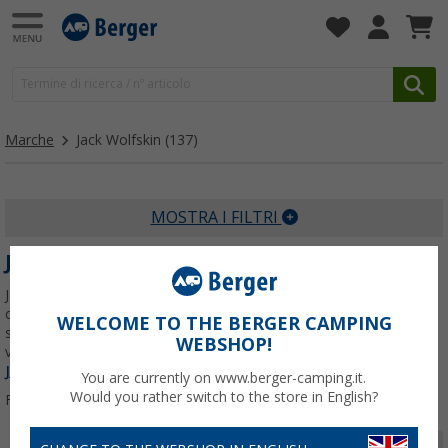
Marche
Jack Wolfskin
(137)
MOSTRA I FILTRI
JACK WOLFSKIN
Jack Wolfskin è uno dei principali fornitori di abbigliamento,
calzature e attrezzature funzionali per l'outdoor in Europa ed è
WELCOME TO THE BERGER CAMPING
stato fondato a Francoforte. Attraverso l'innovazione costante,
WEBSHOP!
viene garantita la massima funzionalità dei
Per saperne di più su
Jack Wolfskin
...
You are currently on www.berger-camping.it.
Would you rather switch to the store in English?
Filtrare per:
Pagina 1 da 5