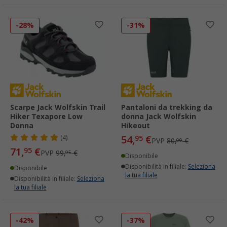
-28%
-31%
Scarpe Jack Wolfskin Trail
Pantaloni da trekking da
Hiker Texapore Low
donna Jack Wolfskin
Donna
Hikeout
54,
€
(4)
95
PVP
80,
€
00
71,
€
95
PVP
99,
€
95
Disponibile
Disponibilità in filiale:
Seleziona
Disponibile
la tua filiale
Disponibilità in filiale:
Seleziona
la tua filiale
-42%
-37%