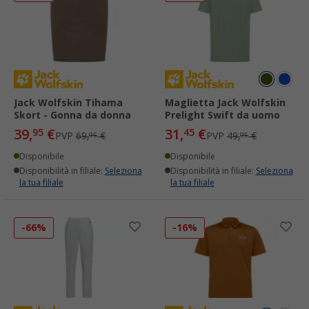
Jack Wolfskin Tihama
Maglietta Jack Wolfskin
Skort - Gonna da donna
Prelight Swift da uomo
39,
€
31,
€
95
45
PVP
69,
€
PVP
49,
€
95
95
Disponibile
Disponibile
Disponibilità in filiale:
Seleziona
Disponibilità in filiale:
Seleziona
la tua filiale
la tua filiale
-66%
-16%