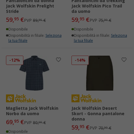
Pantaloncini da donna
Pantaloncini da trekking
Jack Wolfskin Prelight
Jack Wolfskin Pico Trail
Stride
da uomo
59,
€
59,
€
95
95
PVP
89,
€
PVP
75,
€
95
00
Disponibile
Disponibile
Disponibilità in filiale:
Seleziona
Disponibilità in filiale:
Seleziona
la tua filiale
la tua filiale
-12%
-14%
Maglietta Jack Wolfskin
Jack Wolfskin Desert
Norbo da uomo
Skort - Gonna pantalone
donna
69,
€
95
PVP
80,
€
00
59,
€
95
PVP
70,
€
00
Disponibile