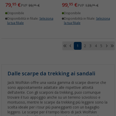
79,
€
99,
€
95
95
PVP
99,
€
PVP
139,
€
95
95
Disponibile
Disponibile
Disponibilità in filiale:
Seleziona
Disponibilità in filiale:
Seleziona
la tua filiale
la tua filiale
1
2
3
4
5
Dalle scarpe da trekking ai sandali
Jack Wolfskin offre una vasta gamma di scarpe diverse che
sono appositamente adattate alle rispettive attività
dell'utente. Con gli scarponi da trekking, puoi comunque
trovare il tuo appoggio anche su un terreno scivoloso e
montuoso, mentre le scarpe da trekking più leggere sono la
scelta ideale per i tour più pianeggianti con un bagaglio
leggero. Le scarpe per il tempo libero di Jack Wolfskin