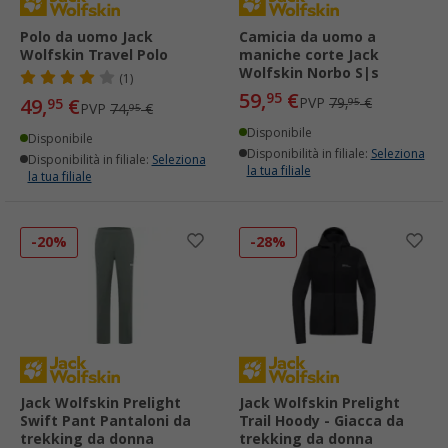
Polo da uomo Jack
Camicia da uomo a
Wolfskin Travel Polo
maniche corte Jack
Wolfskin Norbo S|s
(1)
59,
€
95
49,
€
PVP
79,
€
95
95
PVP
74,
€
95
Disponibile
Disponibile
Disponibilità in filiale:
Seleziona
Disponibilità in filiale:
Seleziona
la tua filiale
la tua filiale
-20%
-28%
Jack Wolfskin Prelight
Jack Wolfskin Prelight
Swift Pant Pantaloni da
Trail Hoody - Giacca da
trekking da donna
trekking da donna