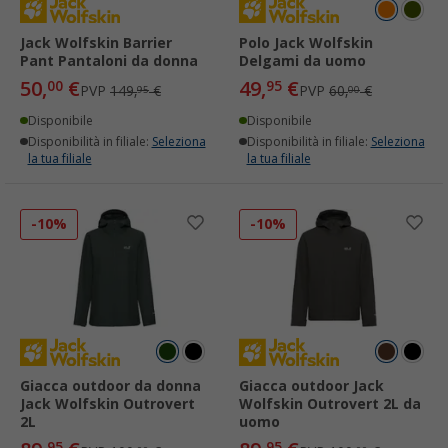
Jack Wolfskin Barrier
Polo Jack Wolfskin
Pant Pantaloni da donna
Delgami da uomo
50,
€
49,
€
00
95
PVP
149,
€
PVP
60,
€
95
00
Disponibile
Disponibile
Disponibilità in filiale:
Seleziona
Disponibilità in filiale:
Seleziona
la tua filiale
la tua filiale
-10%
-10%
Giacca outdoor da donna
Giacca outdoor Jack
Jack Wolfskin Outrovert
Wolfskin Outrovert 2L da
2L
uomo
95
95