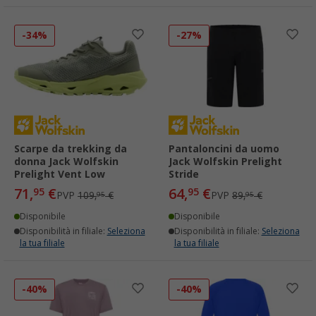
-34%
-27%
Scarpe da trekking da
Pantaloncini da uomo
donna Jack Wolfskin
Jack Wolfskin Prelight
Prelight Vent Low
Stride
71,
€
64,
€
95
95
PVP
109,
€
PVP
89,
€
95
95
Disponibile
Disponibile
Disponibilità in filiale:
Seleziona
Disponibilità in filiale:
Seleziona
la tua filiale
la tua filiale
-40%
-40%