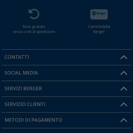
Reso gratuito
Carta fedeltà
senza costi di spedizione
Berger
CONTATTI
Orari di apertura del servizio:
SOCIAL MEDIA
Lun. - Ven.: 08:00 - 17:00
SERVIZI BERGER
Hai una domanda?
SERVIZIO CLIENTI
Diventare rivenditori
Il mio Account
METODI DI PAGAMENTO
Informazioni sulla spedizione
I miei Preferiti