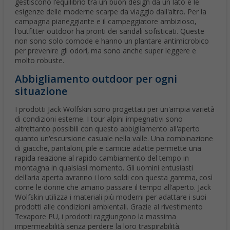
gestiscono l'equilibrio tra un buon design da un lato e le
esigenze delle moderne scarpe da viaggio dall'altro. Per la
campagna pianeggiante e il campeggiatore ambizioso,
l'outfitter outdoor ha pronti dei sandali sofisticati. Queste
non sono solo comode e hanno un plantare antimicrobico
per prevenire gli odori, ma sono anche super leggere e
molto robuste.
Abbigliamento outdoor per ogni
situazione
I prodotti Jack Wolfskin sono progettati per un'ampia varietà
di condizioni esterne. I tour alpini impegnativi sono
altrettanto possibili con questo abbigliamento all'aperto
quanto un'escursione casuale nella valle. Una combinazione
di giacche, pantaloni, pile e camicie adatte permette una
rapida reazione al rapido cambiamento del tempo in
montagna in qualsiasi momento. Gli uomini entusiasti
dell'aria aperta avranno i loro soldi con questa gamma, così
come le donne che amano passare il tempo all'aperto. Jack
Wolfskin utilizza i materiali più moderni per adattare i suoi
prodotti alle condizioni ambientali. Grazie al rivestimento
Texapore PU, i prodotti raggiungono la massima
impermeabilità senza perdere la loro traspirabilità.