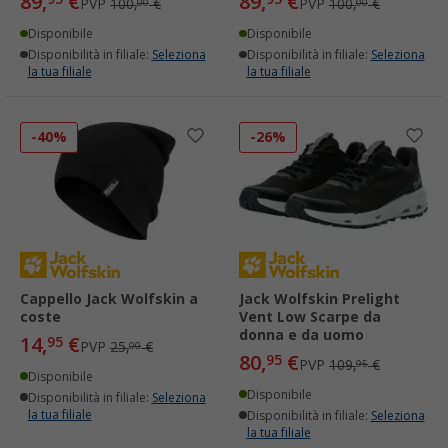
89,
€
89,
€
PVP
100,
€
PVP
100,
€
00
00
Disponibile
Disponibile
Disponibilità in filiale:
Seleziona
Disponibilità in filiale:
Seleziona
la tua filiale
la tua filiale
-40%
-26%
Cappello Jack Wolfskin a
Jack Wolfskin Prelight
coste
Vent Low Scarpe da
donna e da uomo
14,
€
95
PVP
25,
€
00
80,
€
95
PVP
109,
€
95
Disponibile
Disponibile
Disponibilità in filiale:
Seleziona
la tua filiale
Disponibilità in filiale:
Seleziona
la tua filiale