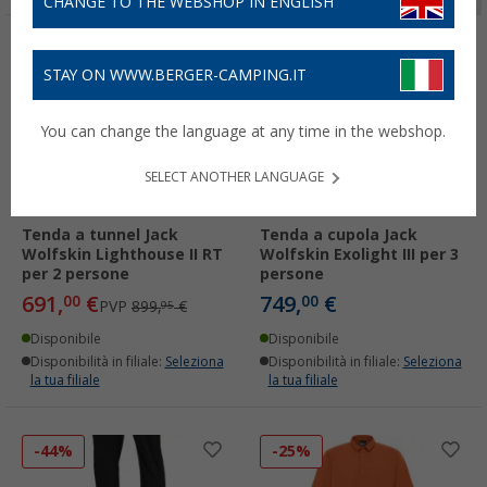
CHANGE TO THE WEBSHOP IN ENGLISH
-23%
STAY ON WWW.BERGER-CAMPING.IT
You can change the language at any time in the webshop.
SELECT ANOTHER LANGUAGE
Tenda a tunnel Jack
Tenda a cupola Jack
Wolfskin Lighthouse II RT
Wolfskin Exolight III per 3
per 2 persone
persone
691,
€
749,
€
00
00
PVP
899,
€
95
Disponibile
Disponibile
Disponibilità in filiale:
Seleziona
Disponibilità in filiale:
Seleziona
la tua filiale
la tua filiale
-44%
-25%