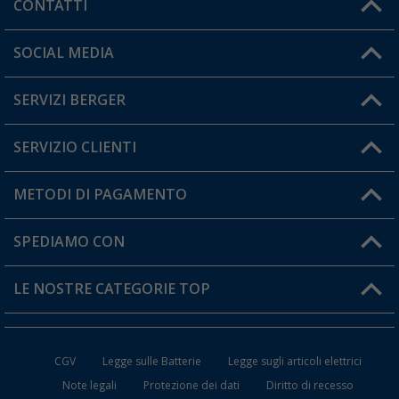
CONTATTI
Orari di apertura del servizio:
SOCIAL MEDIA
Lun. - Ven.: 08:00 - 17:00
SERVIZI BERGER
Hai una domanda?
SERVIZIO CLIENTI
Diventare rivenditori
Il mio Account
METODI DI PAGAMENTO
Informazioni sulla spedizione
I miei Preferiti
Resi
SPEDIAMO CON
Carta fedeltà Berger
Stato del mio ordine
LE NOSTRE CATEGORIE TOP
FAQ e Contatti
Accessori per Caravan e Camper
CGV
Legge sulle Batterie
Legge sugli articoli elettrici
WC da Campeggio
Note legali
Protezione dei dati
Diritto di recesso