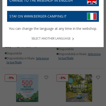
CHANGE TO THE WEBSHOP IN ENGLISH
STAY ON WWW.BERGER-CAMPING.IT
Lonely Planet Legendary
Libro Lonely Planet
You can change the language at any time in the webshop.
Cycling Tours in Europe I
Itinerari leggendari a
50 tour più emozionanti
piedi in Europa
SELECT ANOTHER LANGUAGE
del continente Libro
33,
€
99
25,
€
99
PVP
29,
€
90
Disponibile
Disponibile
Disponibilità in filiale:
Seleziona
la tua filiale
Disponibilità in filiale:
Seleziona
la tua filiale
-9%
-8%