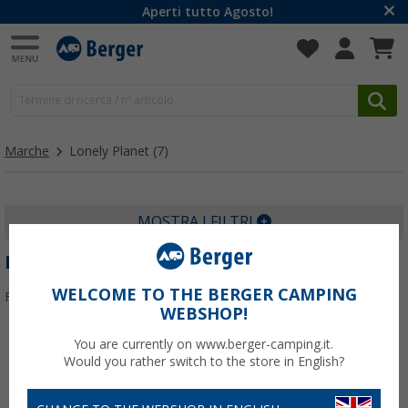
Aperti tutto Agosto!
Marche
Lonely Planet
(7)
MOSTRA I FILTRI
LONELY PLANET
WELCOME TO THE BERGER CAMPING
Filtrare per:
WEBSHOP!
You are currently on www.berger-camping.it.
Would you rather switch to the store in English?
-13%