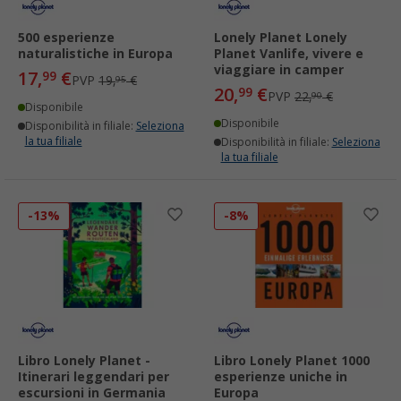
500 esperienze
Lonely Planet Lonely
naturalistiche in Europa
Planet Vanlife, vivere e
viaggiare in camper
17,
€
99
PVP
19,
€
95
20,
€
99
PVP
22,
€
90
Disponibile
Disponibile
Disponibilità in filiale:
Seleziona
la tua filiale
Disponibilità in filiale:
Seleziona
la tua filiale
-13%
-8%
Libro Lonely Planet -
Libro Lonely Planet 1000
Itinerari leggendari per
esperienze uniche in
escursioni in Germania
Europa