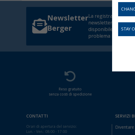
CHANG
La registrazione alla
Newsletter
newsletter non è at
Berger
disponibile. Risolver
STAY 
problema il prima po
Reso gratuito
senza costi di spedizione
CONTATTI
SERVIZI 
Orari di apertura del servizio:
Diventare 
Lun. - Ven.: 08:00 - 17:00