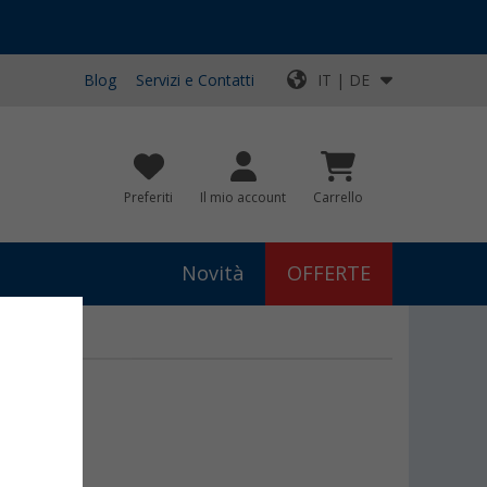
Blog
Servizi e Contatti
IT | DE
Preferiti
Il mio account
Carrello
Novità
OFFERTE