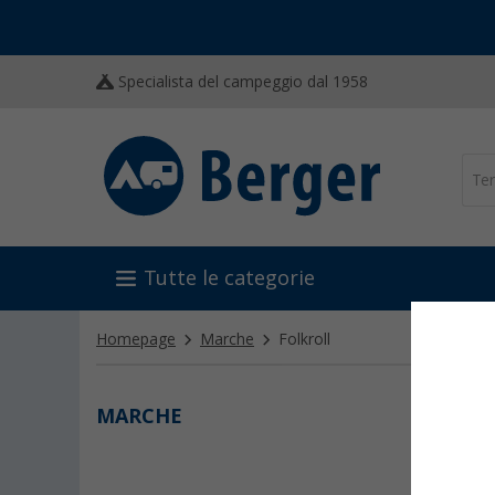
Specialista del campeggio dal 1958
Tutte le categorie
Homepage
Marche
Folkroll
MARCHE
FOLK