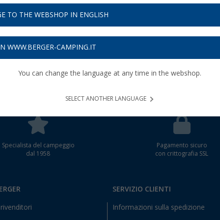
E TO THE WEBSHOP IN ENGLISH
tualmente
emo il
ON WWW.BERGER-CAMPING.IT
ssibile.
You can change the language at any time in the webshop.
SELECT ANOTHER LANGUAGE
Specialista del campeggio
Pagamento sicuro
dal 1958
con crittografia SSL
BERGER
SERVIZIO CLIENTI
rivenditori
Informazioni sulla spedizione