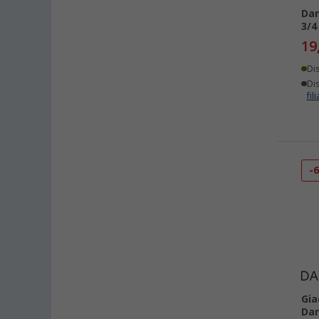
Dar
3/4
19
Di
Dis
fili
-
Gia
Dar