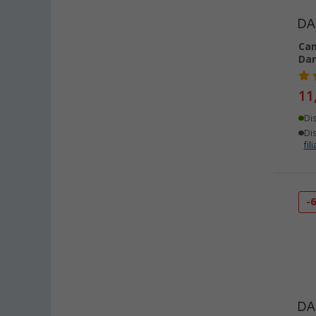
Cam
Dar
11
Di
Dis
fili
-