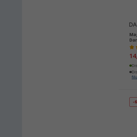
Mag
Dar
14
Di
Dis
fili
-