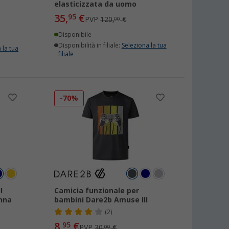
elasticizzata da uomo
35,
€
95
PVP
120,
€
00
Disponibile
Disponibilità in filiale:
Seleziona la tua
 la tua
filiale
-70%
I
Camicia funzionale per
nna
bambini Dare2b Amuse III
(2)
8,
€
95
PVP
30,
€
00