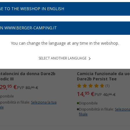
E TO THE WEBSHOP IN ENGLISH
62%
-62%
ON WWW.BERGER-CAMPING.IT
You can change the language at any time in the webshop.
SELECT ANOTHER LANGUAGE
taloncini da donna Dare2b
Camicia funzionale da u
odic III
Dare2b Persist Tee
29,
€
95
(1)
PVP
80,
€
00
14,
€
95
PVP
40,
€
00
sponibile
ponibilità in filiale:
Seleziona la tua
Disponibile
ale
Disponibilità in filiale:
Seleziona
filiale