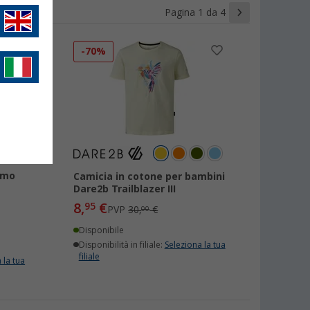
Pagina 1 da 4
-70%
omo
Camicia in cotone per bambini
Dare2b Trailblazer III
8,
€
95
PVP
30,
€
00
Disponibile
Disponibilità in filiale:
Seleziona la tua
filiale
 la tua