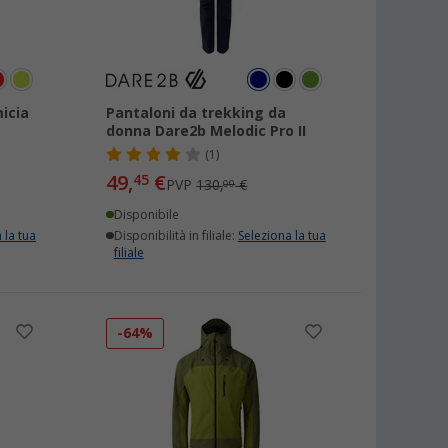
icia
Pantaloni da trekking da
donna Dare2b Melodic Pro II
(1)
49,
€
45
PVP
130,
€
00
Disponibile
 la tua
Disponibilità in filiale:
Seleziona la tua
filiale
-64%