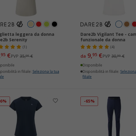
lietta leggera da donna
Dare2b Vigilant Tee - cam
e2b Serenity
funzionale da donna
(1)
(4)
,
€
9,
€
95
95
PVP
35,
€
da
PVP
30,
€
00
00
sponibile
Disponibile
ponibilità in filiale:
Seleziona la tua
Disponibilità in filiale:
Seleziona
ale
filiale
66%
-65%