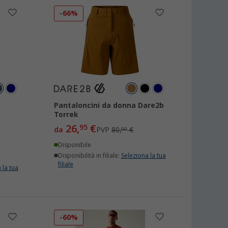
-66%
Pantaloncini da donna Dare2b
Torrek
26,
€
95
da
PVP
80,
€
00
Disponibile
Disponibilità in filiale:
Seleziona la tua
filiale
 la tua
-60%