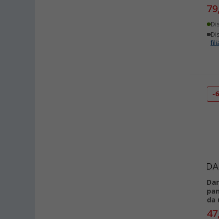
79
Di
Dis
fili
-
Dar
pan
da
47