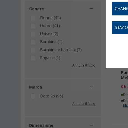
CHANG
Genere
Donna (44)
-
Uomo (41)
STAY 
Unisex (2)
Bambina (1)
Bambine e bambini (7)
Ragazzi (1)
Annulla il filtro
Pan
Mel
da
Marca
Di
Dare 2b (96)
Dis
Annulla il filtro
fili
Dimensione