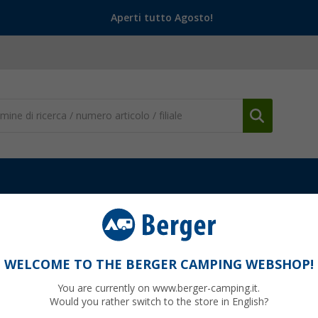
Aperti tutto Agosto!
WELCOME TO THE BERGER CAMPING WEBSHOP!
 2B
You are currently on www.berger-camping.it.
Would you rather switch to the store in English?