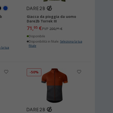
b
Giacca da pioggia da uomo
Dare2b Torrek III
71,
€
95
PVP
200,
€
00
Disponibile
Disponibilità in filiale:
Seleziona la tua
filiale
 la tua
-50%