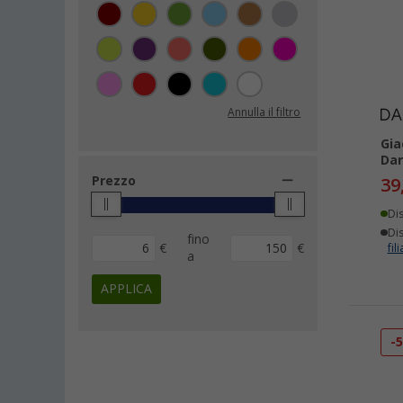
S (9)
104 (6)
176 (6)
48 (5)
Annulla il filtro
50 (5)
Gia
52 (5)
Dar
34 (4)
Prezzo
39
54 (3)
Di
56 (3)
Dis
fino
58 (3)
€
€
fili
a
4XL (1)
APPLICA
5XL (1)
60 (1)
-
Taglia unica (1)