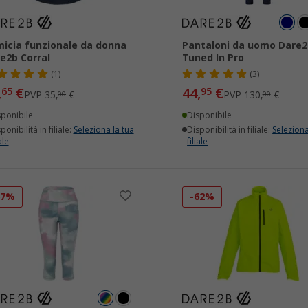
icia funzionale da donna
Pantaloni da uomo Dare2
e2b Corral
Tuned In Pro
(1)
(3)
,
€
44,
€
65
95
PVP
35,
€
PVP
130,
€
00
00
sponibile
Disponibile
ponibilità in filiale:
Seleziona la tua
Disponibilità in filiale:
Seleziona
ale
filiale
67%
-62%