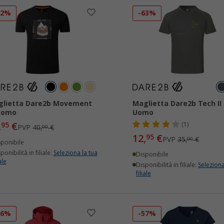
62%
-63%
glietta Dare2b Movement
Maglietta Dare2b Tech II
 Uomo
Uomo
,
€
95
(1)
PVP
40,
€
00
12,
€
95
PVP
35,
€
00
sponibile
ponibilità in filiale:
Seleziona la tua
Disponibile
ale
Disponibilità in filiale:
Seleziona
filiale
66%
-57%