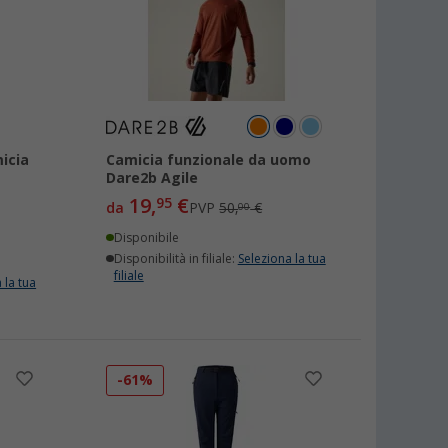
icia
Camicia funzionale da uomo
Dare2b Agile
19,
€
95
da
PVP
50,
€
00
Disponibile
Disponibilità in filiale:
Seleziona la tua
filiale
 la tua
-61%