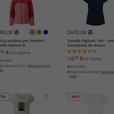
cca outdoor per bambini
Dare2b Vigilant Tee - cam
e2b Explore III
funzionale da donna
,
€
95
(3)
PVP
120,
€
00
14,
€
95
PVP
35,
€
00
sponibile
ponibilità in filiale:
Seleziona la tua
Disponibile
ale
Disponibilità in filiale:
Seleziona
filiale
57%
-66%