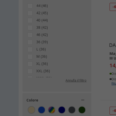
44 (46)
-
42 (45)
40 (44)
38 (42)
46 (42)
36 (39)
L (36)
Ma
M (36)
III
XL (36)
14
XXL (36)
Di
XXXL (36)
Dis
Annulla il filtro
fili
116 (10)
128 (10)
140 (10)
Colore
152 (10)
-
164 (10)