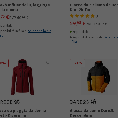
e2b Influential II, leggings
Giacca da ciclismo da u
 da donna
Dare2b Tor
,
€
75
(1)
PVP
60,
€
00
59,
€
95
PVP
160,
€
00
sponibile
ponibilità in filiale:
Seleziona la tua
Disponibile
ale
Disponibilità in filiale:
Seleziona
filiale
66%
-71%
cca da pioggia da donna
Giacca da uomo Dare2b
e2b Diverging II
Descending II