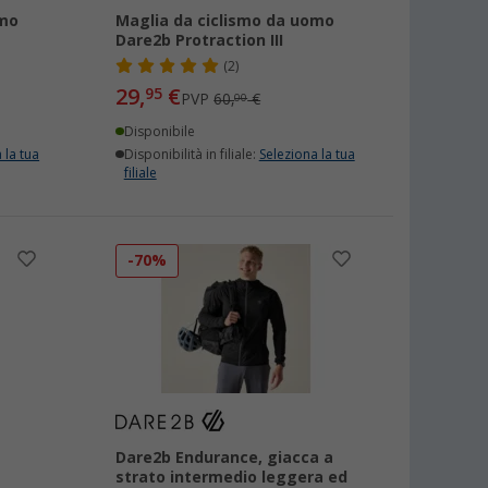
omo
Maglia da ciclismo da uomo
Dare2b Protraction III
(2)
29,
€
95
PVP
60,
€
00
Disponibile
 la tua
Disponibilità in filiale:
Seleziona la tua
filiale
-70%
Dare2b Endurance, giacca a
strato intermedio leggera ed