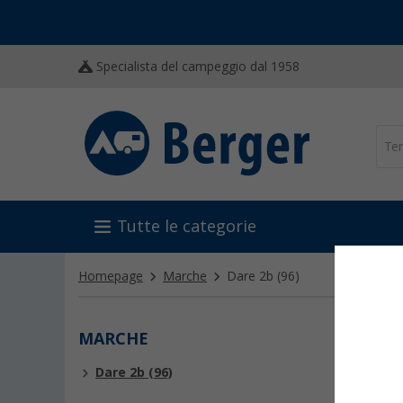
Specialista del campeggio dal 1958
Tutte le categorie
Homepage
Marche
Dare 2b
(96)
MARCHE
DARE
Dare 2b (96)