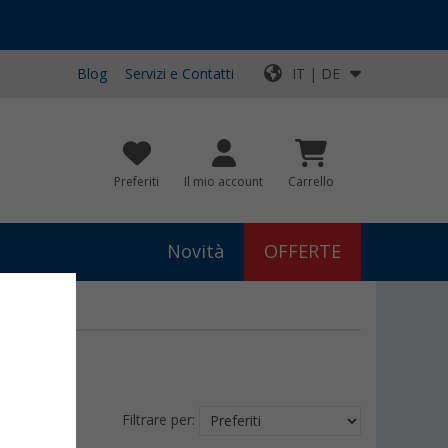
Blog
Servizi e Contatti
IT | DE
Preferiti
Il mio account
Carrello
Novità
OFFERTE
Filtrare per: