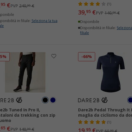
,
€
95
(1)
PVP
240,
€
00
39,
€
95
PVP
140,
€
00
sponibile
ponibilità in filiale:
Seleziona la tua
Disponibile
ale
Disponibilità in filiale:
Seleziona
filiale
65%
-66%
e2b Tuned In Pro II,
Dare2b Pedal Through It I
taloni da trekking con zip
maglia da ciclismo da do
 uomo
(1)
,
€
65
PVP
140,
€
19,
€
00
95
PVP
60,
€
00