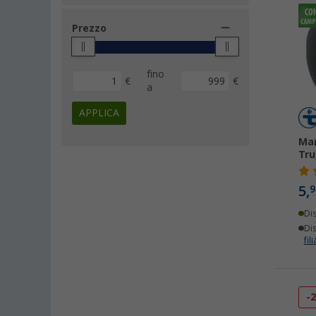
Prezzo
fino
€
€
a
APPLICA
Man
Tr
5,
9
Di
Dis
fili
-