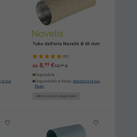
Tubo dell’aria Novelis Ø 65 mm
(81)
8,
€
99
da
10,
€
99
Disponibile
 la tua
Disponibilità in filiale:
Seleziona la tua
filiale
Altre versioni disponibili