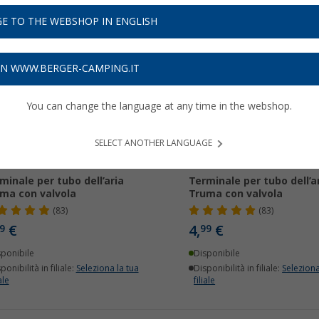
E TO THE WEBSHOP IN ENGLISH
ON WWW.BERGER-CAMPING.IT
You can change the language at any time in the webshop.
SELECT ANOTHER LANGUAGE
minale per tubo dell’aria
Terminale per tubo dell’a
ma con valvola
Truma con valvola
(83)
(83)
€
4,
€
9
99
sponibile
Disponibile
ponibilità in filiale:
Seleziona la tua
Disponibilità in filiale:
Seleziona
ale
filiale