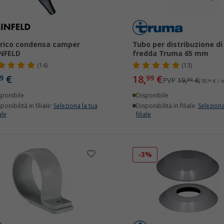
rico condensa camper
Tubo per distribuzione di
NFELD
fredda Truma 65 mm
(14)
(13)
€
18,
€
9
99
PVP
19,
€
99
(18,
99
€ / 
sponibile
Disponibile
ponibilità in filiale:
Seleziona la tua
Disponibilità in filiale:
Seleziona
ale
filiale
-3%