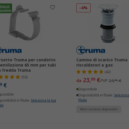
-4%
setto Truma per condotto
Camino di scarico Truma 
ventilazione 65 mm per tubi
riscaldatori a gas
a fredda Truma
(42)
(50)
23,
€
99
da
PVP
24,
€
99
€
9
Disponibile
sponibile
Disponibilità in filiale:
Seleziona
filiale
ponibilità in filiale:
Seleziona la tua
ale
Altre versioni disponibili