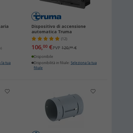
 aria
Dispositivo di accensione
automatica Truma
(12)
106,
€
00
PVP
120,
€
99
m)
Disponibile
 la tua
Disponibilità in filiale:
Seleziona la tua
filiale