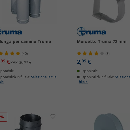
lunga per camino Truma
Morsetto Truma 72 mm
(40)
(3)
,
€
2,
€
99
99
PVP
36,
€
99
sponibile
Disponibile
ponibilità in filiale:
Seleziona la tua
Disponibilità in filiale:
Seleziona
ale
filiale
6%