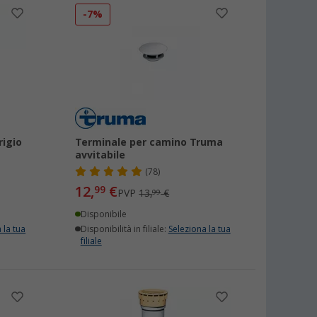
-7%
rigio
Terminale per camino Truma
avvitabile
(78)
12,
€
99
PVP
13,
€
99
Disponibile
 la tua
Disponibilità in filiale:
Seleziona la tua
filiale