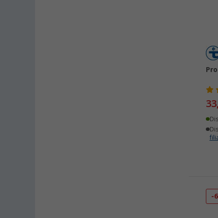
Pro
33
Di
Dis
fili
-