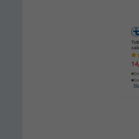
Tub
cal
14
Di
Dis
fili