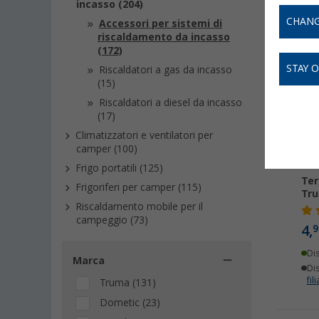
incasso (204)
CHANG
Accessori per sistemi di
riscaldamento da incasso
(172)
STAY 
Riscaldatori a gas da incasso
(15)
Riscaldatori a diesel da incasso
(17)
Climatizzatori e ventilatori per
camper (100)
Frigo portatili (125)
Ter
Frigoriferi per camper (115)
Tru
Riscaldamento mobile per il
campeggio (73)
4,
9
Di
Marca
Dis
fili
Truma (131)
Dometic (23)