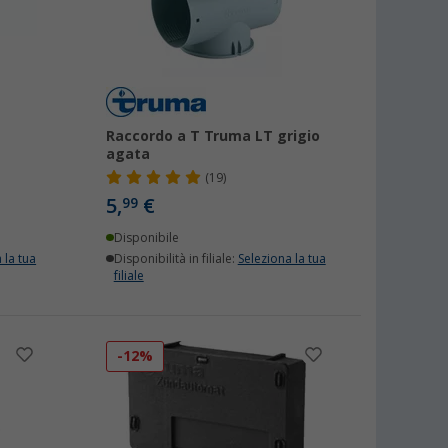
Raccordo a T Truma LT grigio
agata
(19)
5,
€
99
Disponibile
 la tua
Disponibilità in filiale:
Seleziona la tua
filiale
-12%