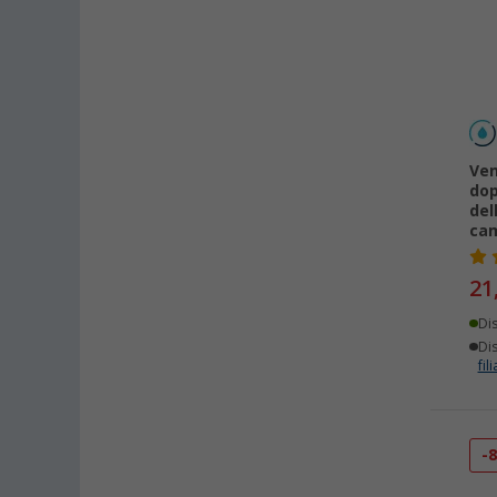
Ven
dop
del
ca
21
Di
Dis
fili
-