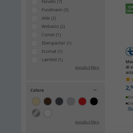
Novelis (7)
Pundmann (3)
Alde (2)
Webasto (2)
Comet (1)
Eberspächer (1)
Ecomat (1)
Lainfeld (1)
Mor
di 
Annulla il filtro
ari
2,
9
Colore
Di
Dis
fili
Annulla il filtro