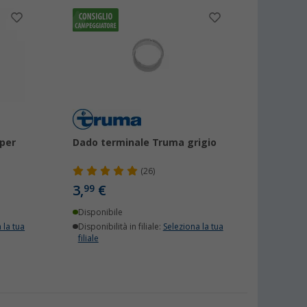
per
Dado terminale Truma grigio
(26)
3,
€
99
Disponibile
 la tua
Disponibilità in filiale:
Seleziona la tua
filiale