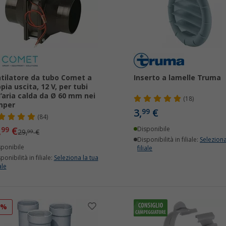
tilatore da tubo Comet a
Inserto a lamelle Truma
pia uscita, 12 V, per tubi
l’aria calda da Ø 60 mm nei
(18)
mper
3,
€
99
(84)
,
€
99
Disponibile
29,
€
99
Disponibilità in filiale:
Seleziona
sponibile
filiale
ponibilità in filiale:
Seleziona la tua
ale
8%