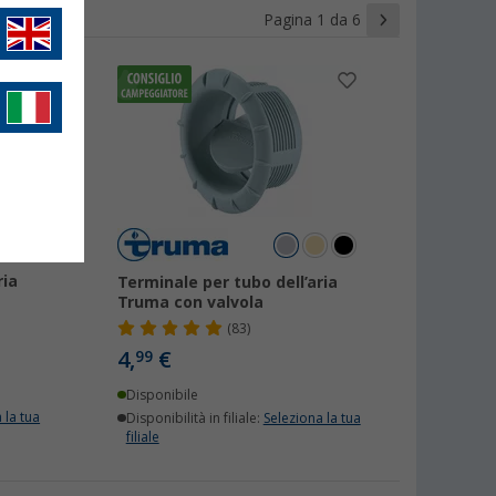
Pagina 1 da 6
ria
Terminale per tubo dell’aria
Truma con valvola
(83)
4,
€
99
Disponibile
 la tua
Disponibilità in filiale:
Seleziona la tua
filiale