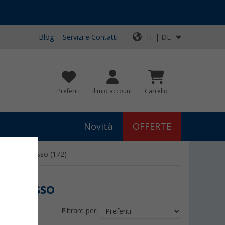
Blog
Servizi e Contatti
IT | DE
Preferiti
Il mio account
Carrello
Novità
OFFERTE
ento da incasso
(172)
A INCASSO
Filtrare per: