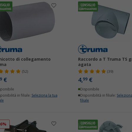
icotto di collegamento
Raccordo a T Truma TS g
uma
agata
(52)
(39)
€
4,
€
9
99
sponibile
Disponibile
ponibilità in filiale:
Seleziona la tua
Disponibilità in filiale:
Seleziona
ale
filiale
26%