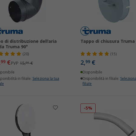
o di distribuzione dell’aria
Tappo di chiusura Truma
da Truma 90°
(20)
(15)
,
€
2,
€
99
99
PVP
15,
€
99
sponibile
Disponibile
ponibilità in filiale:
Seleziona la tua
Disponibilità in filiale:
Seleziona
ale
filiale
-5%