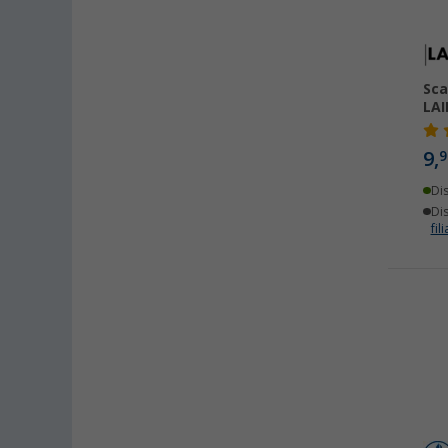
Sca
LAI
9,
9
Di
Dis
fili