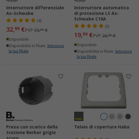
Interruttore differenziale
Interruttore automatico
As-Schwabe
di protezione LS As-
Schwabe C10A
(4)
(5)
32,
€
99
PVP
53,
€
99
19,
€
99
PVP
26,
€
99
Disponibile
Disponibile
Disponibilità in filiale:
Seleziona
la tua filiale
Disponibilità in filiale:
Seleziona
la tua filiale
Presa con scarico della
Telaio di copertura Haba
trazione Berker grigio
scuro