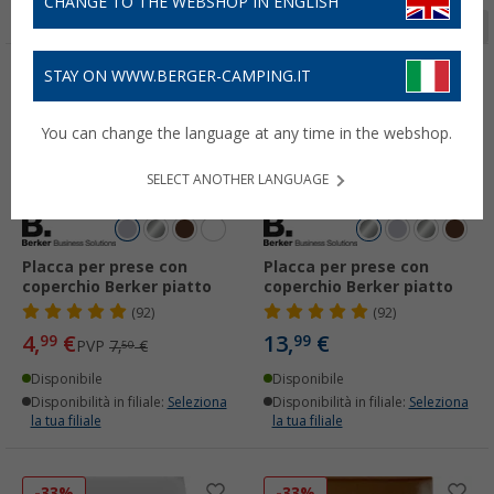
CHANGE TO THE WEBSHOP IN ENGLISH
Pagina 1 da 6
STAY ON WWW.BERGER-CAMPING.IT
-33%
You can change the language at any time in the webshop.
SELECT ANOTHER LANGUAGE
Placca per prese con
Placca per prese con
coperchio Berker piatto
coperchio Berker piatto
(92)
(92)
4,
€
13,
€
99
99
PVP
7,
€
50
Disponibile
Disponibile
Disponibilità in filiale:
Seleziona
Disponibilità in filiale:
Seleziona
la tua filiale
la tua filiale
-33%
-33%