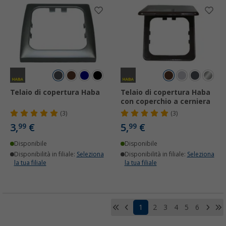
Telaio di copertura Haba
Telaio di copertura Haba
con coperchio a cerniera
(3)
(3)
3,
€
5,
€
99
99
Disponibile
Disponibile
Disponibilità in filiale:
Seleziona
Disponibilità in filiale:
Seleziona
la tua filiale
la tua filiale
1
2
3
4
5
6