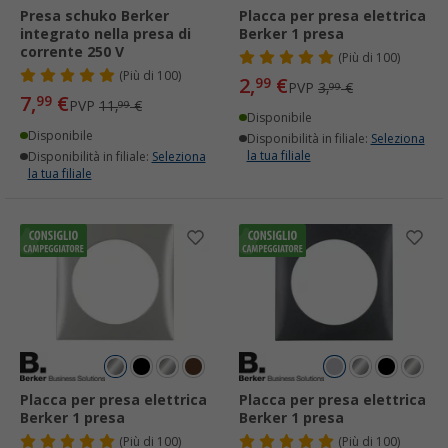
Presa schuko Berker
Placca per presa elettrica
integrato nella presa di
Berker 1 presa
corrente 250 V
(
Più di
100)
(
Più di
100)
2,
€
99
PVP
3,
€
99
7,
€
99
PVP
11,
€
99
Disponibile
Disponibile
Disponibilità in filiale:
Seleziona
la tua filiale
Disponibilità in filiale:
Seleziona
la tua filiale
Placca per presa elettrica
Placca per presa elettrica
Berker 1 presa
Berker 1 presa
(
Più di
100)
(
Più di
100)