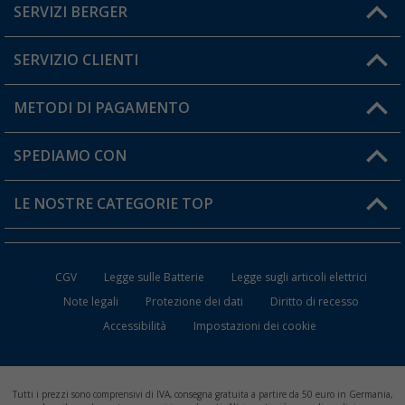
SERVIZI BERGER
Hai una domanda?
SERVIZIO CLIENTI
Diventare rivenditori
Il mio Account
METODI DI PAGAMENTO
Informazioni sulla spedizione
I miei Preferiti
Resi
SPEDIAMO CON
Carta fedeltà Berger
Stato del mio ordine
LE NOSTRE CATEGORIE TOP
FAQ e Contatti
Accessori per Caravan e Camper
CGV
Legge sulle Batterie
Legge sugli articoli elettrici
WC da Campeggio
Note legali
Protezione dei dati
Diritto di recesso
Accessibilità
Impostazioni dei cookie
Mobili per il Campeggio
Frigo Portatili
Tutti i prezzi sono comprensivi di IVA, consegna gratuita a partire da 50 euro in Germania,