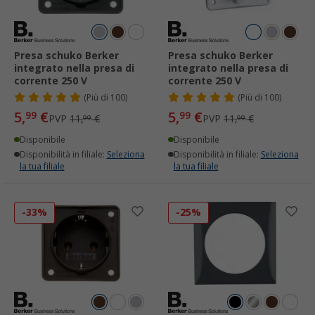
Presa schuko Berker
Presa schuko Berker
integrato nella presa di
integrato nella presa di
corrente 250 V
corrente 250 V
(
Più di
100)
(
Più di
100)
5,
€
5,
€
99
99
PVP
11,
€
PVP
11,
€
99
99
Disponibile
Disponibile
Disponibilità in filiale:
Seleziona
Disponibilità in filiale:
Seleziona
la tua filiale
la tua filiale
-33%
-25%