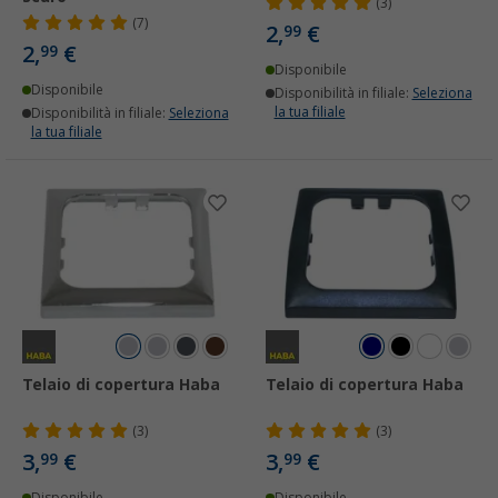
(3)
(7)
2,
€
99
2,
€
99
Disponibile
Disponibile
Disponibilità in filiale:
Seleziona
la tua filiale
Disponibilità in filiale:
Seleziona
la tua filiale
Telaio di copertura Haba
Telaio di copertura Haba
(3)
(3)
3,
€
3,
€
99
99
Disponibile
Disponibile