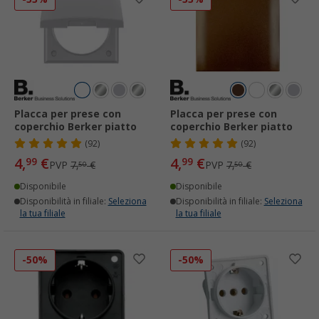
Placca per prese con
Placca per prese con
coperchio Berker piatto
coperchio Berker piatto
(92)
(92)
4,
€
4,
€
99
99
PVP
7,
€
PVP
7,
€
50
50
Disponibile
Disponibile
Disponibilità in filiale:
Seleziona
Disponibilità in filiale:
Seleziona
la tua filiale
la tua filiale
-50%
-50%