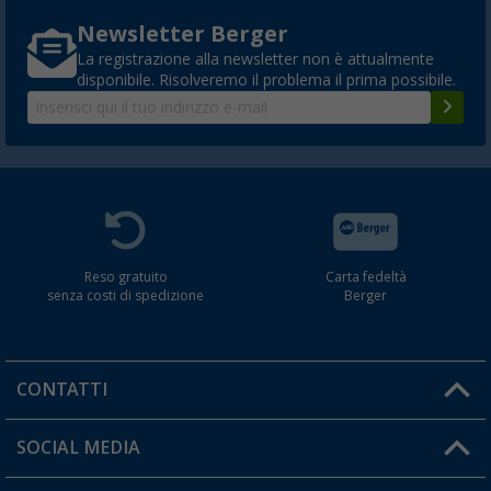
Newsletter Berger
La registrazione alla newsletter non è attualmente
disponibile. Risolveremo il problema il prima possibile.
Reso gratuito
Carta fedeltà
senza costi di spedizione
Berger
CONTATTI
Orari di apertura del servizio:
SOCIAL MEDIA
Lun. - Ven.: 08:00 - 17:00