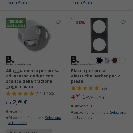
la tua filiale
la tua filiale
-28%
Alloggiamento per presa
Placca per prese
ad incasso Berker con
elettriche Berker per 2
scarico della trazione
prese
grigio chiaro
(28)
(
Più di
100)
4,
€
99
PVP
6,
€
99
2,
€
99
da
Disponibile
Disponibile
Disponibilità in filiale:
Seleziona
la tua filiale
Disponibilità in filiale:
Seleziona
la tua filiale
Altre versioni disponibili