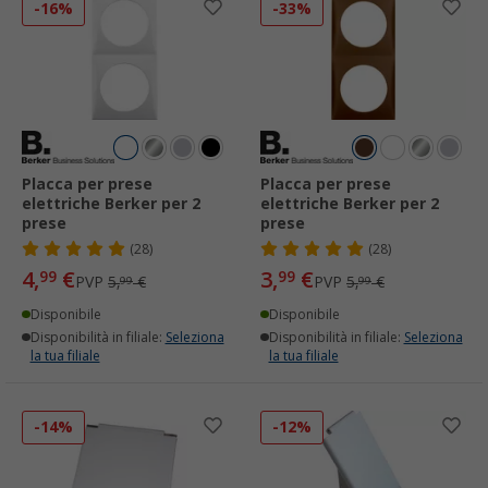
-16%
-33%
Placca per prese
Placca per prese
elettriche Berker per 2
elettriche Berker per 2
prese
prese
(28)
(28)
4,
€
3,
€
99
99
PVP
5,
€
PVP
5,
€
99
99
Disponibile
Disponibile
Disponibilità in filiale:
Seleziona
Disponibilità in filiale:
Seleziona
la tua filiale
la tua filiale
-14%
-12%