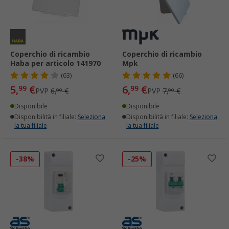
Coperchio di ricambio
Coperchio di ricambio
Haba per articolo 141970
Mpk
(63)
(66)
5,
€
6,
€
99
99
PVP
6,
€
PVP
7,
€
99
99
Disponibile
Disponibile
Disponibilità in filiale:
Seleziona
Disponibilità in filiale:
Seleziona
la tua filiale
la tua filiale
-38%
-25%