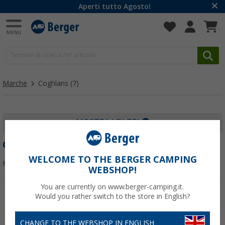
Aperti tutto Agosto!
Marche
Coghlans
(7)
MOSTRA I FILTRI
COGHLANS
WELCOME TO THE BERGER CAMPING
Filtrare per:
WEBSHOP!
You are currently on www.berger-camping.it.
Would you rather switch to the store in English?
-17%
CHANGE TO THE WEBSHOP IN ENGLISH