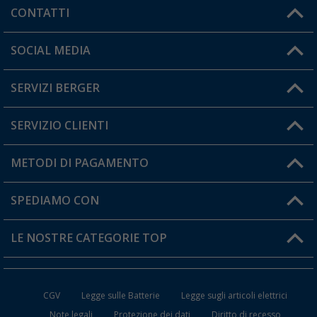
CONTATTI
Orari di apertura del servizio:
SOCIAL MEDIA
Lun. - Ven.: 08:00 - 17:00
SERVIZI BERGER
Hai una domanda?
SERVIZIO CLIENTI
Diventare rivenditori
Il mio Account
METODI DI PAGAMENTO
Informazioni sulla spedizione
I miei Preferiti
Resi
SPEDIAMO CON
Carta fedeltà Berger
Stato del mio ordine
LE NOSTRE CATEGORIE TOP
FAQ e Contatti
Accessori per Caravan e Camper
CGV
Legge sulle Batterie
Legge sugli articoli elettrici
WC da Campeggio
Note legali
Protezione dei dati
Diritto di recesso