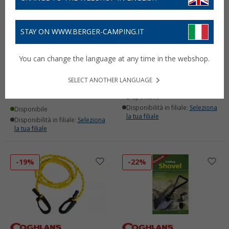
STAY ON WWW.BERGER-CAMPING.IT
Sigillante per cuciture
Candela alla citronella
You can change the language at any time in the webshop.
Coghlans Seam Grip
Coghlans
8,
€
(17)
99
SELECT ANOTHER LANGUAGE
PVP
10,
€
95
12,
€
99
(463,
93
€ / kg)
Disponibile
Disponibilità in filiale:
Seleziona
Disponibile
la tua filiale
Disponibilità in filiale:
Seleziona
la tua filiale
-19%
-22%