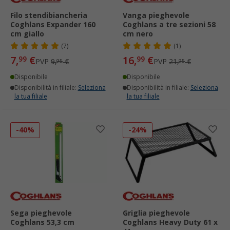
Filo stendibiancheria
Vanga pieghevole
Coghlans Expander 160
Coghlans a tre sezioni 58
cm giallo
cm nero
(7)
(1)
7,
€
16,
€
99
99
PVP
9,
€
PVP
21,
€
95
95
Disponibile
Disponibile
Disponibilità in filiale:
Seleziona
Disponibilità in filiale:
Seleziona
la tua filiale
la tua filiale
-40%
-24%
Sega pieghevole
Griglia pieghevole
Coghlans 53,3 cm
Coghlans Heavy Duty 61 x