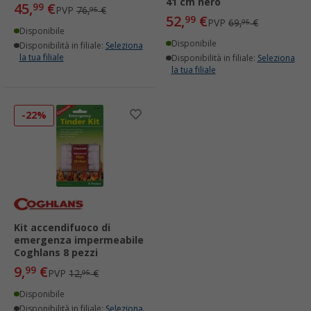
41 cm nero
45,
€
99
PVP
76,
€
95
52,
€
99
PVP
69,
€
95
Disponibile
Disponibile
Disponibilità in filiale:
Seleziona
la tua filiale
Disponibilità in filiale:
Seleziona
la tua filiale
-22%
Kit accendifuoco di
emergenza impermeabile
Coghlans 8 pezzi
9,
€
99
PVP
12,
€
95
Disponibile
Disponibilità in filiale:
Seleziona