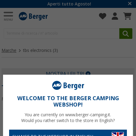
Aperti tutto Agosto!
Marche
tbs electronics
(3)
MOSTRA I FILTRI
TBS ELECTRONICS
WELCOME TO THE BERGER CAMPING
Filtrare per:
WEBSHOP!
You are currently on www.berger-camping.it.
Would you rather switch to the store in English?