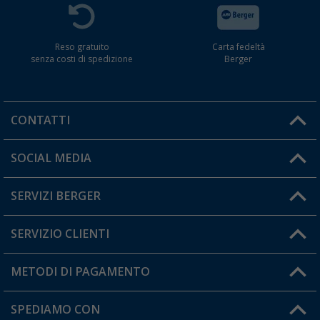
Reso gratuito
Carta fedeltà
senza costi di spedizione
Berger
CONTATTI
Orari di apertura del servizio:
SOCIAL MEDIA
Lun. - Ven.: 08:00 - 17:00
SERVIZI BERGER
Hai una domanda?
SERVIZIO CLIENTI
Diventare rivenditori
Il mio Account
METODI DI PAGAMENTO
Informazioni sulla spedizione
I miei Preferiti
Resi
SPEDIAMO CON