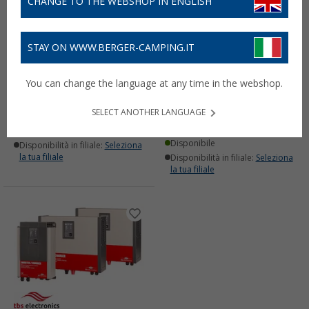
CHANGE TO THE WEBSHOP IN ENGLISH
STAY ON WWW.BERGER-CAMPING.IT
Kit di comunicazione TBS
Inverter Tbs Electronis
You can change the language at any time in the webshop.
Electronics QuickLink
Powersine con controllo
da distanza
192,
€
00
SELECT ANOTHER LANGUAGE
1.769,
€
00
Disponibile
Disponibile
Disponibilità in filiale:
Seleziona
la tua filiale
Disponibilità in filiale:
Seleziona
la tua filiale