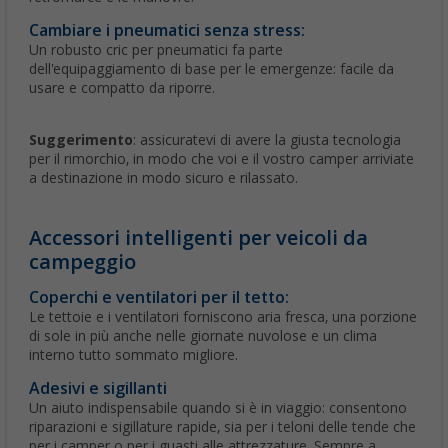
Cambiare i pneumatici senza stress:
Un robusto cric per pneumatici fa parte
dell'equipaggiamento di base per le emergenze: facile da
usare e compatto da riporre.
Suggerimento
: assicuratevi di avere la giusta tecnologia
per il rimorchio, in modo che voi e il vostro camper arriviate
a destinazione in modo sicuro e rilassato.
Accessori intelligenti per veicoli da
campeggio
Coperchi e ventilatori per il tetto:
Le tettoie e i ventilatori forniscono aria fresca, una porzione
di sole in più anche nelle giornate nuvolose e un clima
interno tutto sommato migliore.
Adesivi e sigillanti
Un aiuto indispensabile quando si è in viaggio: consentono
riparazioni e sigillature rapide, sia per i teloni delle tende che
per i camper o per i guasti alle attrezzature. Sempre a