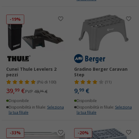
-19%
Cunei Thule Levelers 2
Gradino Berger Caravan
pezzi
Step
(
Più di
100)
(11)
39,
€
9,
€
99
99
PVP
49,
€
95
Disponibile
Disponibile
Disponibilità in filiale:
Seleziona
Disponibilità in filiale:
Seleziona
la tua filiale
la tua filiale
-33%
-20%