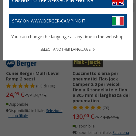
CHANGE TO THE WEBSHOP IN ENGLISH
Pagina 1 da 8
STAY ON WWW.BERGER-CAMPING.IT
-28%
-12%
You can change the language at any time in the webshop.
SELECT ANOTHER LANGUAGE
Cunei Berger Multi Level
Cuscinetto d'aria per
Ramp 2 pezzi
pneumatici Flat-Jack
Camper 2.0 per veicoli
(
Più di
100)
fino a 6 tonnellate e fino
24,
€
99
PVP
34,
€
a 305 mm di larghezza del
99
pneumatico
Disponibile
(70)
Disponibilità in filiale:
Seleziona
130,
€
00
la tua filiale
PVP
149,
€
00
Disponibile
Disponibilità in filiale:
Seleziona