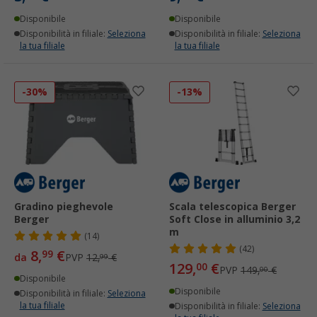
Disponibile
Disponibile
Disponibilità in filiale:
Seleziona
Disponibilità in filiale:
Seleziona
la tua filiale
la tua filiale
-30%
-13%
Gradino pieghevole
Scala telescopica Berger
Berger
Soft Close in alluminio 3,2
m
(14)
(42)
8,
€
99
da
PVP
12,
€
99
129,
€
00
PVP
149,
€
00
Disponibile
Disponibile
Disponibilità in filiale:
Seleziona
la tua filiale
Disponibilità in filiale:
Seleziona