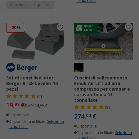
la tua filiale
Altre versioni disponibili
-20%
Set di cunei livellatori
Cuscini di sollevamento
Berger Brick Leveler 10
Emuk Air Lift ad aria
pezzi
compressa per camper e
caravan fino a 11
(41)
tonnellate
19,
€
99
PVP
24,
€
99
(51)
274,
€
Disponibile
00
Disponibilità in filiale:
Seleziona
Disponibile
la tua filiale
Disponibilità in filiale:
Seleziona
la tua filiale