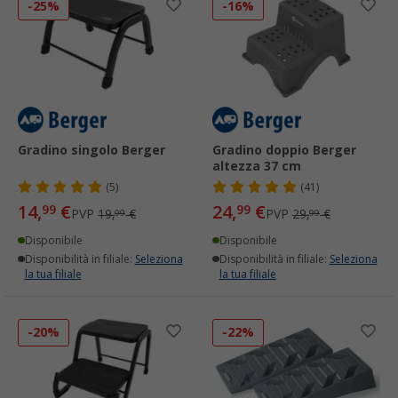
-25%
-16%
Gradino singolo Berger
Gradino doppio Berger
altezza 37 cm
(5)
(41)
14,
€
24,
€
99
99
PVP
19,
€
PVP
29,
€
99
99
Disponibile
Disponibile
Disponibilità in filiale:
Seleziona
Disponibilità in filiale:
Seleziona
la tua filiale
la tua filiale
-20%
-22%