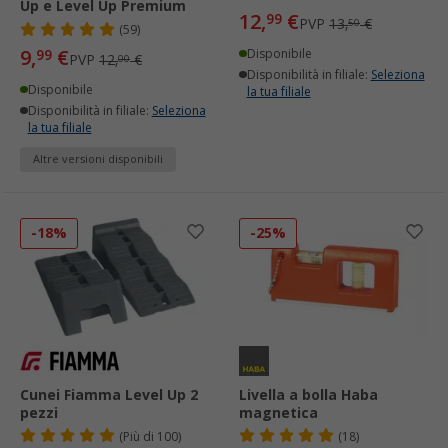
Up e Level Up Premium
12,
€
99
PVP
13,
€
50
(59)
9,
€
99
Disponibile
PVP
12,
€
00
Disponibilità in filiale:
Seleziona
Disponibile
la tua filiale
Disponibilità in filiale:
Seleziona
la tua filiale
Altre versioni disponibili
-18%
-25%
Cunei Fiamma Level Up 2
Livella a bolla Haba
pezzi
magnetica
(
Più di
100)
(18)