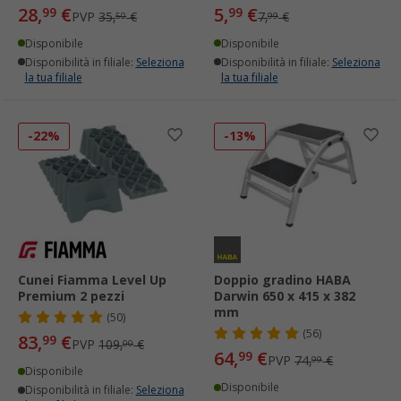
28,
€
5,
€
99
99
PVP
35,
€
7,
€
50
99
Disponibile
Disponibile
Disponibilità in filiale:
Seleziona
Disponibilità in filiale:
Seleziona
la tua filiale
la tua filiale
-22%
-13%
Cunei Fiamma Level Up
Doppio gradino HABA
Premium 2 pezzi
Darwin 650 x 415 x 382
mm
(50)
(56)
83,
€
99
PVP
109,
€
00
64,
€
99
PVP
74,
€
99
Disponibile
Disponibile
Disponibilità in filiale:
Seleziona