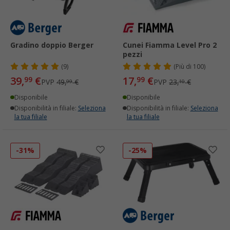
Gradino doppio Berger
Cunei Fiamma Level Pro 2
pezzi
(9)
(
Più di
100)
39,
€
17,
€
99
99
PVP
49,
€
PVP
23,
€
99
10
Disponibile
Disponibile
Disponibilità in filiale:
Seleziona
Disponibilità in filiale:
Seleziona
la tua filiale
la tua filiale
-31%
-25%