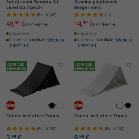
Set di cunei Fiamma Kit
Gradino pieghevole
Level Up 7 pezzi
Berger nero
(
Più di
100)
(14)
49,
€
14,
€
99
99
PVP
72,
€
PVP
19,
€
99
99
Disponibile
Disponibile
Disponibilità in filiale:
Seleziona
Disponibilità in filiale:
Seleziona
la tua filiale
la tua filiale
Cuneo livellatore Tripus
Cuneo livellatore Tripus
(
Più di
100)
(
Più di
100)
3,
€
9,
€
99
99