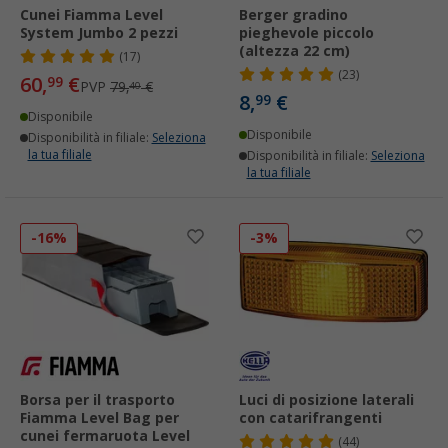
Cunei Fiamma Level
Berger gradino
System Jumbo 2 pezzi
pieghevole piccolo
(altezza 22 cm)
(17)
(23)
60,
€
99
PVP
79,
€
40
8,
€
99
Disponibile
Disponibile
Disponibilità in filiale:
Seleziona
la tua filiale
Disponibilità in filiale:
Seleziona
la tua filiale
-16%
-3%
Borsa per il trasporto
Luci di posizione laterali
Fiamma Level Bag per
con catarifrangenti
cunei fermaruota Level
(44)