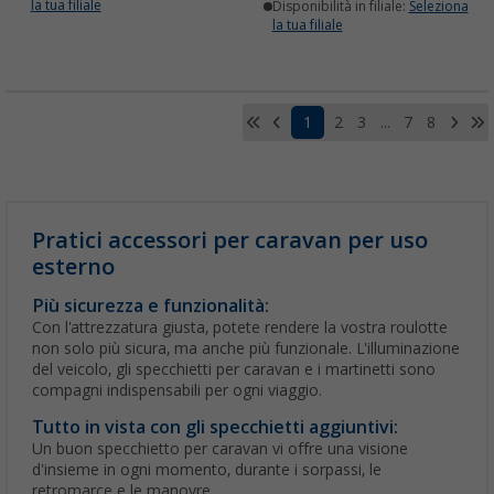
la tua filiale
Disponibilità in filiale:
Seleziona
la tua filiale
1
2
3
...
7
8
Pratici accessori per caravan per uso
esterno
Più sicurezza e funzionalità:
Con l'attrezzatura giusta, potete rendere la vostra roulotte
non solo più sicura, ma anche più funzionale. L'illuminazione
del veicolo, gli specchietti per caravan e i martinetti sono
compagni indispensabili per ogni viaggio.
Tutto in vista con gli specchietti aggiuntivi:
Un buon specchietto per caravan vi offre una visione
d'insieme in ogni momento, durante i sorpassi, le
retromarce e le manovre.