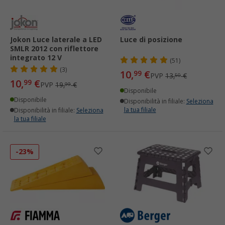
Jokon Luce laterale a LED
Luce di posizione
SMLR 2012 con riflettore
integrato 12 V
(51)
(3)
10,
€
99
PVP
13,
€
50
10,
€
99
PVP
19,
€
99
Disponibile
Disponibile
Disponibilità in filiale:
Seleziona
la tua filiale
Disponibilità in filiale:
Seleziona
la tua filiale
-23%