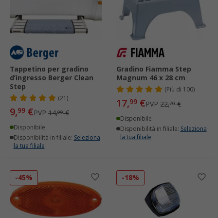
Tappetino per gradino
Gradino Fiamma Step
d’ingresso Berger Clean
Magnum 46 x 28 cm
Step
(
Più di
100)
(21)
17,
€
99
PVP
22,
€
70
9,
€
99
PVP
14,
€
99
Disponibile
Disponibile
Disponibilità in filiale:
Seleziona
la tua filiale
Disponibilità in filiale:
Seleziona
la tua filiale
-45%
-18%