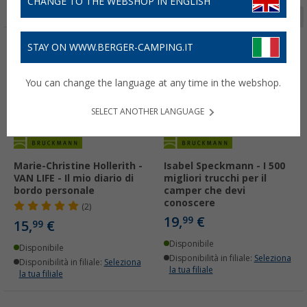
CHANGE TO THE WEBSHOP IN ENGLISH
Pagina 1 da 4
STAY ON WWW.BERGER-CAMPING.IT
You can change the language at any time in the webshop.
SELECT ANOTHER LANGUAGE
Marie-Christine Hollerith -
Isabel Speckmann - I 500
VAN LIFE - Il mio diario di
migliori trucchi per il
bordo personale
camper che devi
conoscere
(2)
19,
€
99
15,
€
99
Disponibile
Disponibile
Disponibilità in filiale:
Seleziona
Disponibilità in filiale:
Seleziona
la tua filiale
la tua filiale