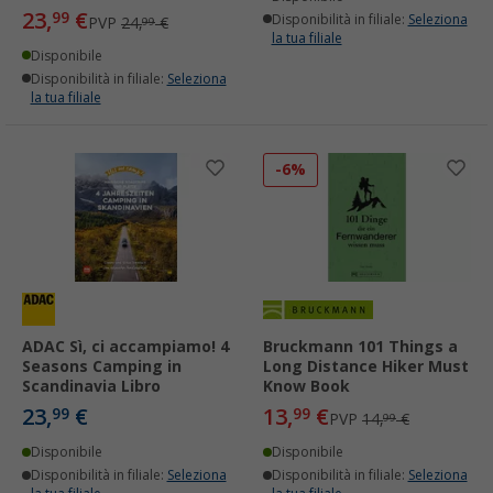
23,
€
99
Disponibilità in filiale:
Seleziona
PVP
24,
€
99
la tua filiale
Disponibile
Disponibilità in filiale:
Seleziona
la tua filiale
-6%
ADAC Sì, ci accampiamo! 4
Bruckmann 101 Things a
Seasons Camping in
Long Distance Hiker Must
Scandinavia Libro
Know Book
23,
€
13,
€
99
99
PVP
14,
€
99
Disponibile
Disponibile
Disponibilità in filiale:
Seleziona
Disponibilità in filiale:
Seleziona