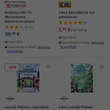
Prenota VW T5-
Libro barzellette sui
Motorhome
pensionati
Autocostruzione
(4)
(1)
5,
€
99
PVP
7,
€
95
39,
€
99
Disponibile
Disponibile
Disponibilità in filiale:
Seleziona
la tua filiale
Disponibilità in filiale:
Seleziona
la tua filiale
-13%
Lonely Planet Legendary
Libro Lonely Planet