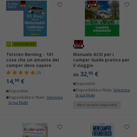
Torsten Berning - 101
Manuale ACSI per i
cose che un amante dei
camper Guida pratica per
camper deve sapere
il viaggio
32,
€
(3)
95
da
14,
€
99
Disponibile
Disponibilità in filiale:
Seleziona
Disponibile
la tua filiale
Disponibilità in filiale:
Seleziona
la tua filiale
Altre versioni disponibili