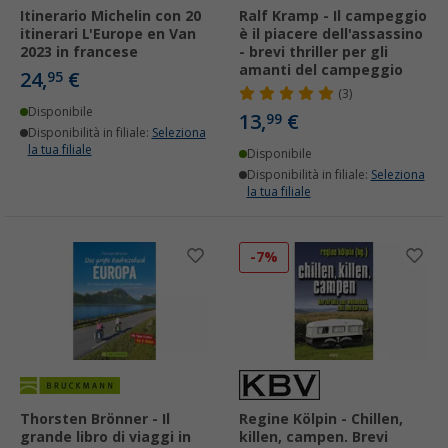
Itinerario Michelin con 20
Ralf Kramp - Il campeggio
itinerari L'Europe en Van
è il piacere dell'assassino
2023 in francese
- brevi thriller per gli
amanti del campeggio
24,
€
95
(3)
Disponibile
13,
€
99
Disponibilità in filiale:
Seleziona
la tua filiale
Disponibile
Disponibilità in filiale:
Seleziona
la tua filiale
-7%
Thorsten Brönner - Il
Regine Kölpin - Chillen,
grande libro di viaggi in
killen, campen. Brevi