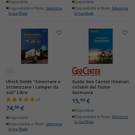
Disponibile
Disponibile
Disponibilità in filiale:
Seleziona
Disponibilità in filiale:
Seleziona
la tua filiale
la tua filiale
Ulrich Dolde "Smontare e
Guida Geo Center Itinerari
ottimizzare i camper da
ciclabili del fiume
soli" Libro
Germania
15,
€
(2)
99
74,
€
99
Disponibile
Disponibilità in filiale:
Seleziona
Disponibile
la tua filiale
Disponibilità in filiale:
Seleziona
la tua filiale