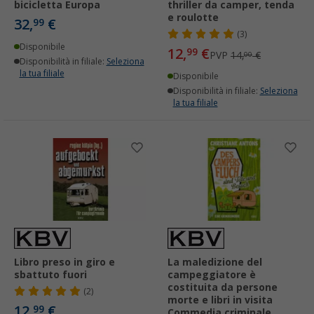
bicicletta Europa
thriller da camper, tenda
e roulotte
32,
€
99
(3)
Disponibile
12,
€
99
PVP
14,
€
00
Disponibilità in filiale:
Seleziona
la tua filiale
Disponibile
Disponibilità in filiale:
Seleziona
la tua filiale
Libro preso in giro e
La maledizione del
sbattuto fuori
campeggiatore è
costituita da persone
(2)
morte e libri in visita
12,
€
99
Commedia criminale