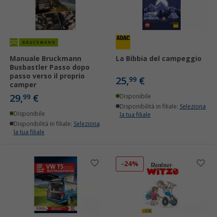
Manuale Bruckmann
La Bibbia del campeggio
Busbastler Passo dopo
passo verso il proprio
25,
€
99
camper
29,
€
99
Disponibile
Disponibilità in filiale:
Seleziona
Disponibile
la tua filiale
Disponibilità in filiale:
Seleziona
la tua filiale
-24%