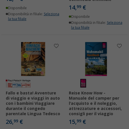
14,
€
99
Disponibile
Disponibilità in filiale:
Seleziona
Disponibile
la tua filiale
Disponibilità in filiale:
Seleziona
la tua filiale
Fallo e basta! Avventure
Reise Know How -
di viaggio e viaggi in auto
Manuale del camper per
con i bambini Viaggiare
l'acquisto e il noleggio,
durante il congedo
attrezzature e accessori,
parentale Lingua Tedesco
consigli per il viaggio
26,
€
15,
€
99
99