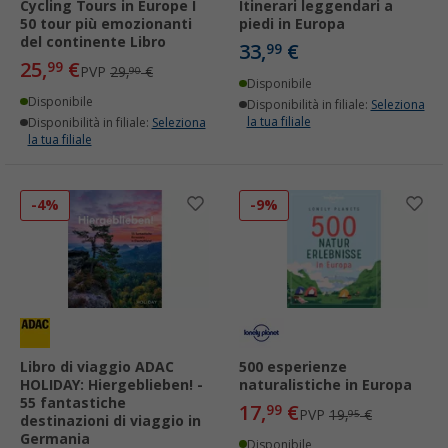
Cycling Tours in Europe I
Itinerari leggendari a
50 tour più emozionanti
piedi in Europa
del continente Libro
33,
€
99
25,
€
99
PVP
29,
€
90
Disponibile
Disponibile
Disponibilità in filiale:
Seleziona
la tua filiale
Disponibilità in filiale:
Seleziona
la tua filiale
-4%
-9%
Libro di viaggio ADAC
500 esperienze
HOLIDAY: Hiergeblieben! -
naturalistiche in Europa
55 fantastiche
17,
€
99
PVP
19,
€
95
destinazioni di viaggio in
Germania
Disponibile