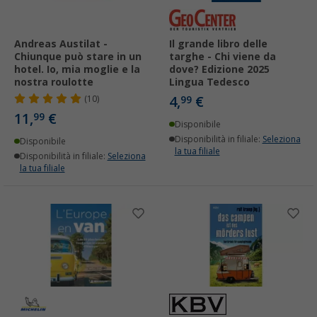
Andreas Austilat -
Il grande libro delle
Chiunque può stare in un
targhe - Chi viene da
hotel. Io, mia moglie e la
dove? Edizione 2025
nostra roulotte
Lingua Tedesco
4,
€
(10)
99
11,
€
99
Disponibile
Disponibilità in filiale:
Seleziona
Disponibile
la tua filiale
Disponibilità in filiale:
Seleziona
la tua filiale