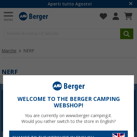
Aperti tutto Agosto!
Marche
NERF
NERF
WELCOME TO THE BERGER CAMPING
Newsletter Berger
WEBSHOP!
La registrazione alla newsletter non è attualmente
disponibile. Risolveremo il problema il prima possibile.
You are currently on www.berger-camping.it.
Would you rather switch to the store in English?