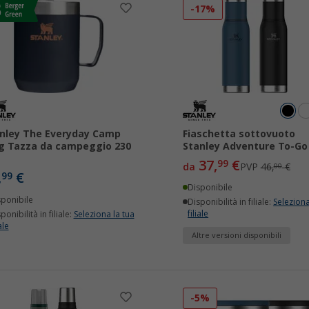
-17%
nley The Everyday Camp
Fiaschetta sottovuoto
 Tazza da campeggio 230
Stanley Adventure To-Go
37,
€
99
da
PVP
46,
€
00
,
€
99
Disponibile
sponibile
Disponibilità in filiale:
Seleziona
filiale
ponibilità in filiale:
Seleziona la tua
ale
Altre versioni disponibili
-5%