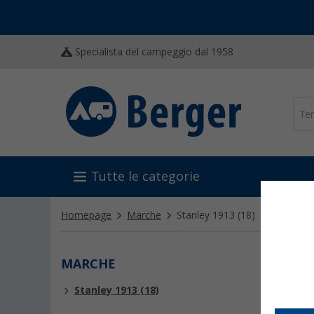
Specialista del campeggio dal 1958
Tutte le categorie
Homepage
Marche
Stanley 1913
(18)
MARCHE
STAN
Stanley 1913 (18)