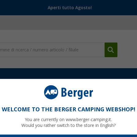
Aperti tutto Agosto!
WELCOME TO THE BERGER CAMPING WEBSHOP!
LEY 1913
You are currently on www.berger-camping.it.
Would you rather switch to the store in English?