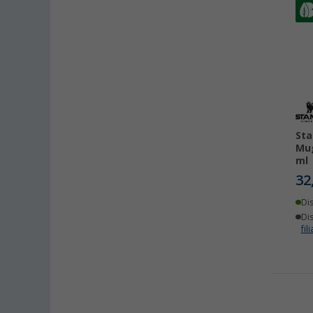
Sta
Mug
ml
32
Di
Dis
fili