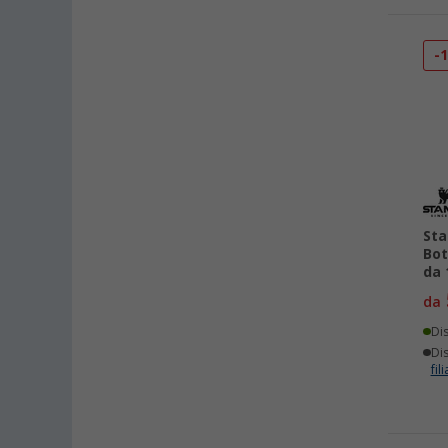
-
Sta
Bot
da 1
da
Di
Dis
fili