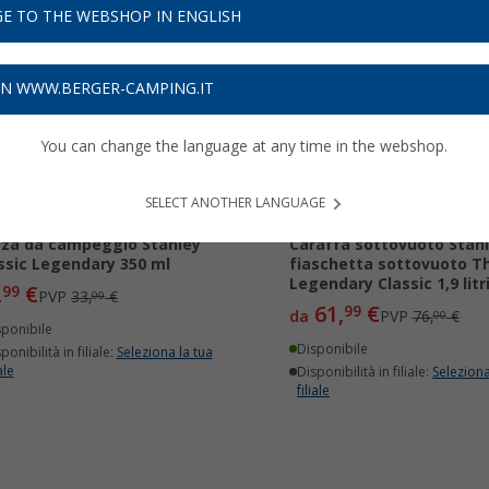
E TO THE WEBSHOP IN ENGLISH
12%
-18%
ON WWW.BERGER-CAMPING.IT
You can change the language at any time in the webshop.
SELECT ANOTHER LANGUAGE
za da campeggio Stanley
Caraffa sottovuoto Stanl
ssic Legendary 350 ml
fiaschetta sottovuoto T
Legendary Classic 1,9 litr
,
€
99
PVP
33,
€
00
61,
€
99
da
PVP
76,
€
00
sponibile
Disponibile
ponibilità in filiale:
Seleziona la tua
ale
Disponibilità in filiale:
Seleziona
filiale