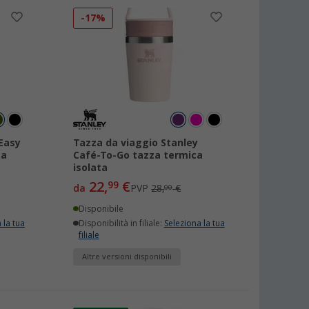
-17%
 Easy
Tazza da viaggio Stanley
ga
Café-To-Go tazza termica
isolata
22,
€
99
da
PVP
28,
€
00
Disponibile
 la tua
Disponibilità in filiale:
Seleziona la tua
filiale
Altre versioni disponibili