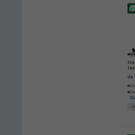
Sta
taz
da
Di
Dis
fili
Al