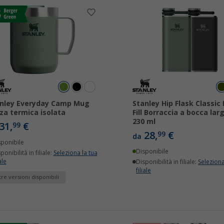
nley Everyday Camp Mug
Stanley Hip Flask Classic
za termica isolata
Fill Borraccia a bocca lar
230 ml
31,
€
99
28,
€
99
da
sponibile
Disponibile
ponibilità in filiale:
Seleziona la tua
ale
Disponibilità in filiale:
Seleziona
filiale
tre versioni disponibili