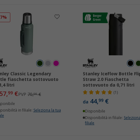
17%
nley Classic Legendary
Stanley IceFlow Bottle Fli
tle fiaschetta sottovuoto
Straw 2.0 Fiaschetta
,4 litri
sottovuoto da 0,71 litri
57,
€
99
(1)
PVP
70,
€
00
44,
€
99
da
sponibile
ponibilità in filiale:
Seleziona la tua
Disponibile
ale
Disponibilità in filiale:
Seleziona
filiale