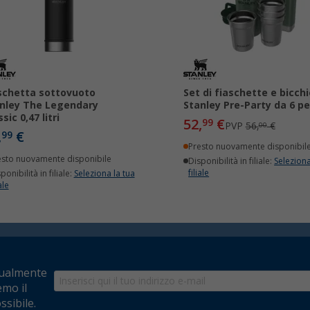
schetta sottovuoto
Set di fiaschette e bicchi
nley The Legendary
Stanley Pre-Party da 6 pe
sic 0,47 litri
52,
€
99
PVP
56,
€
00
,
€
99
Presto nuovamente disponibil
esto nuovamente disponibile
Disponibilità in filiale:
Seleziona
filiale
ponibilità in filiale:
Seleziona la tua
ale
tualmente
emo il
ssibile.