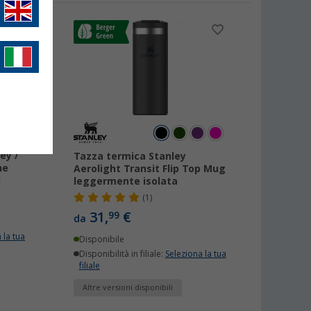
ey /
Tazza termica Stanley
he
Aerolight Transit Flip Top Mug
i
leggermente isolata
(1)
31,
€
99
da
 la tua
Disponibile
Disponibilità in filiale:
Seleziona la tua
filiale
Altre versioni disponibili