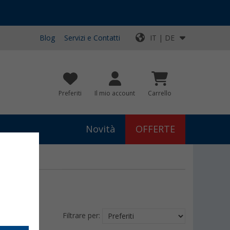
Blog
Servizi e Contatti
IT | DE
Preferiti
Il mio account
Carrello
Novità
OFFERTE
Filtrare per: