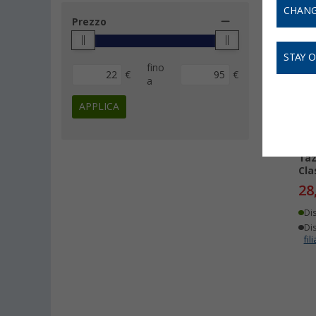
CHANG
Prezzo
-
STAY 
fino
€
€
a
APPLICA
Taz
Cla
28
Di
Dis
fili