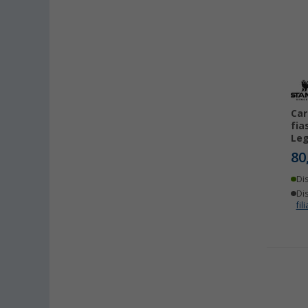
Car
fia
Leg
80
Di
Dis
fili