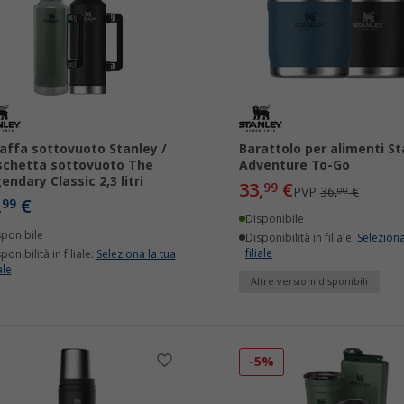
affa sottovuoto Stanley /
Barattolo per alimenti St
schetta sottovuoto The
Adventure To-Go
endary Classic 2,3 litri
33,
€
99
PVP
36,
€
00
,
€
99
Disponibile
sponibile
Disponibilità in filiale:
Seleziona
filiale
ponibilità in filiale:
Seleziona la tua
ale
Altre versioni disponibili
-5%