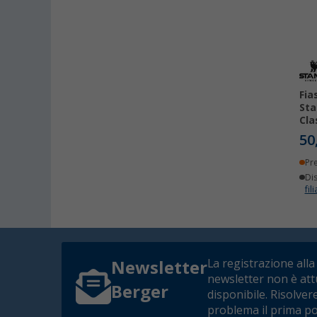
Fia
Sta
Clas
50
Pr
Dis
fili
La registrazione alla
Newsletter
newsletter non è at
Berger
disponibile. Risolver
problema il prima po