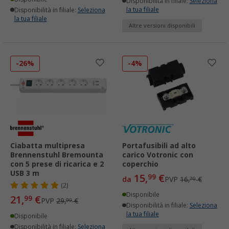
Disponibilità in filiale:
Seleziona
la tua filiale
Disponibilità in filiale:
Seleziona
la tua filiale
Altre versioni disponibili
-26%
-4%
Ciabatta multipresa
Portafusibili ad alto
Brennenstuhl Bremounta
carico Votronic con
con 5 prese di ricarica e 2
coperchio
USB 3 m
15,
€
99
da
PVP
16,
€
70
(2)
Disponibile
21,
€
99
PVP
29,
€
99
Disponibilità in filiale:
Seleziona
la tua filiale
Disponibile
Disponibilità in filiale:
Seleziona