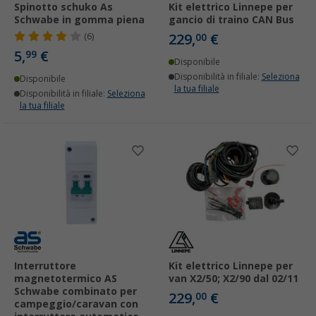
Spinotto schuko As
Kit elettrico Linnepe per
Schwabe in gomma piena
gancio di traino CAN Bus
229,
€
(6)
00
5,
€
99
Disponibile
Disponibilità in filiale:
Seleziona
Disponibile
la tua filiale
Disponibilità in filiale:
Seleziona
la tua filiale
Interruttore
Kit elettrico Linnepe per
magnetotermico AS
van X2/50; X2/90 dal 02/11
Schwabe combinato per
229,
€
00
campeggio/caravan con