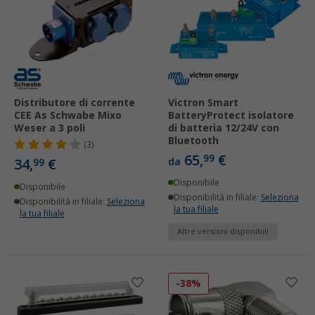
Distributore di corrente
Victron Smart
CEE As Schwabe Mixo
BatteryProtect isolatore
Weser a 3 poli
di batteria 12/24V con
Bluetooth
(3)
65,
€
99
34,
€
da
99
Disponibile
Disponibile
Disponibilità in filiale:
Seleziona
Disponibilità in filiale:
Seleziona
la tua filiale
la tua filiale
Altre versioni disponibili
-38%