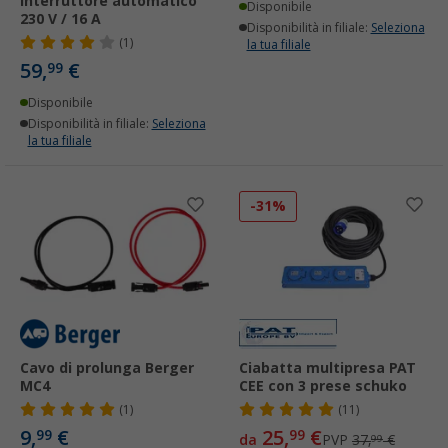
interruttore automatico
Disponibile
230 V / 16 A
Disponibilità in filiale:
Seleziona
(1)
la tua filiale
59,
€
99
Disponibile
Disponibilità in filiale:
Seleziona
la tua filiale
-31%
Cavo di prolunga Berger
Ciabatta multipresa PAT
MC4
CEE con 3 prese schuko
(1)
(11)
9,
€
25,
€
99
99
da
PVP
37,
€
99