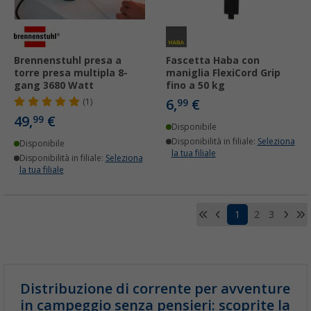
Brennenstuhl presa a
Fascetta Haba con
torre presa multipla 8-
maniglia FlexiCord Grip
gang 3680 Watt
fino a 50 kg
6,
€
(1)
99
49,
€
99
Disponibile
Disponibilità in filiale:
Seleziona
Disponibile
la tua filiale
Disponibilità in filiale:
Seleziona
la tua filiale
1
2
3
Distribuzione di corrente per avventure
in campeggio senza pensieri: scoprite la