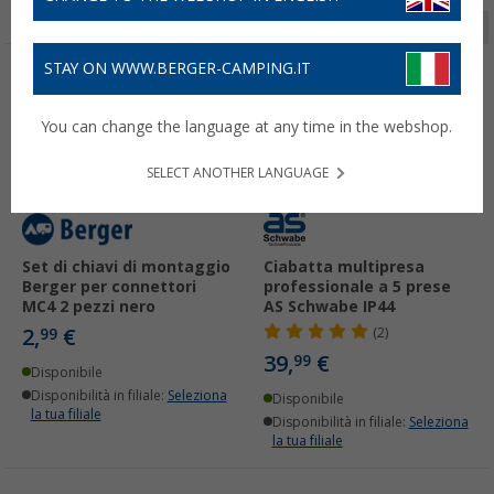
Pagina 1 da 3
STAY ON WWW.BERGER-CAMPING.IT
You can change the language at any time in the webshop.
SELECT ANOTHER LANGUAGE
Set di chiavi di montaggio
Ciabatta multipresa
Berger per connettori
professionale a 5 prese
MC4 2 pezzi nero
AS Schwabe IP44
2,
€
99
(2)
39,
€
99
Disponibile
Disponibilità in filiale:
Seleziona
Disponibile
la tua filiale
Disponibilità in filiale:
Seleziona
la tua filiale