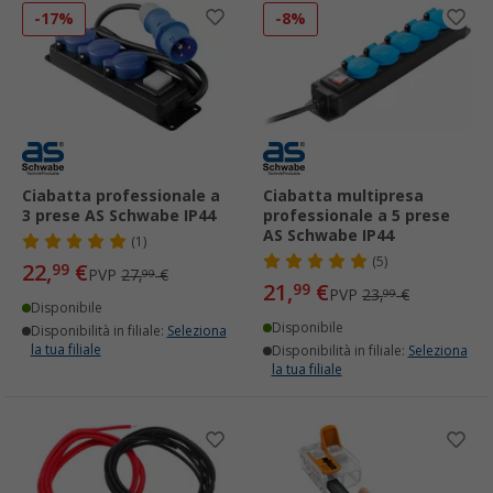
-17%
-8%
Ciabatta professionale a
Ciabatta multipresa
3 prese AS Schwabe IP44
professionale a 5 prese
AS Schwabe IP44
(1)
(5)
22,
€
99
PVP
27,
€
99
21,
€
99
PVP
23,
€
99
Disponibile
Disponibile
Disponibilità in filiale:
Seleziona
la tua filiale
Disponibilità in filiale:
Seleziona
la tua filiale