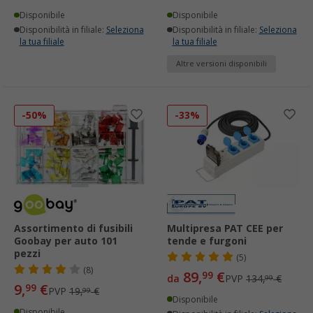
Disponibile
Disponibile
Disponibilità in filiale:
Seleziona
Disponibilità in filiale:
Seleziona
la tua filiale
la tua filiale
Altre versioni disponibili
-50%
-33%
Assortimento di fusibili
Multipresa PAT CEE per
Goobay per auto 101
tende e furgoni
pezzi
(5)
(8)
89,
€
99
da
PVP
134,
€
99
9,
€
99
PVP
19,
€
99
Disponibile
Disponibile