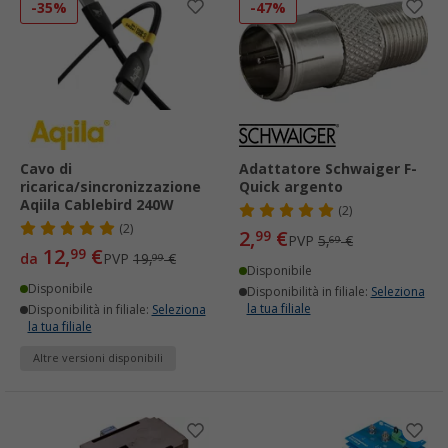
-35%
-47%
Cavo di
Adattatore Schwaiger F-
ricarica/sincronizzazione
Quick argento
Aqiila Cablebird 240W
(2)
(2)
2,
€
99
PVP
5,
€
69
12,
€
99
da
PVP
19,
€
99
Disponibile
Disponibile
Disponibilità in filiale:
Seleziona
la tua filiale
Disponibilità in filiale:
Seleziona
la tua filiale
Altre versioni disponibili