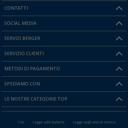
CONTATTI
Orari di apertura del servizio:
SOCIAL MEDIA
Lun. - Ven.: 08:00 - 17:00
SERVIZI BERGER
Hai una domanda?
SERVIZIO CLIENTI
Diventare rivenditori
Il mio Account
METODI DI PAGAMENTO
Informazioni sulla spedizione
I miei Preferiti
Resi
SPEDIAMO CON
Carta fedeltà Berger
Stato del mio ordine
LE NOSTRE CATEGORIE TOP
FAQ e Contatti
Accessori per Caravan e Camper
CGV
Legge sulle Batterie
Legge sugli articoli elettrici
WC da Campeggio