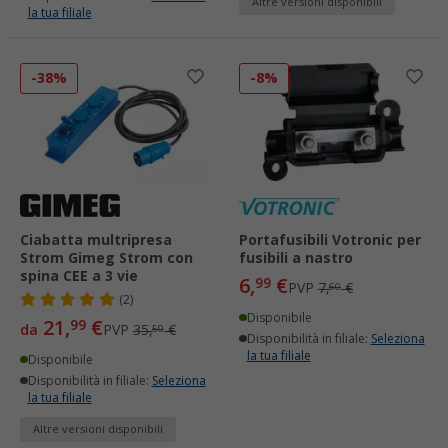
Altre versioni disponibili
la tua filiale
-38%
-8%
Ciabatta multripresa
Portafusibili Votronic per
Strom Gimeg Strom con
fusibili a nastro
spina CEE a 3 vie
6,
€
99
PVP
7,
€
60
(2)
Disponibile
21,
€
99
da
PVP
35,
€
50
Disponibilità in filiale:
Seleziona
la tua filiale
Disponibile
Disponibilità in filiale:
Seleziona
la tua filiale
Altre versioni disponibili