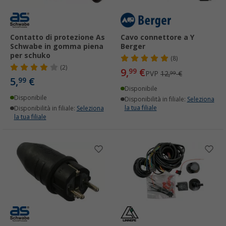
Contatto di protezione As
Cavo connettore a Y
Schwabe in gomma piena
Berger
per schuko
(8)
(2)
9,
€
99
PVP
12,
€
99
5,
€
99
Disponibile
Disponibile
Disponibilità in filiale:
Seleziona
la tua filiale
Disponibilità in filiale:
Seleziona
la tua filiale