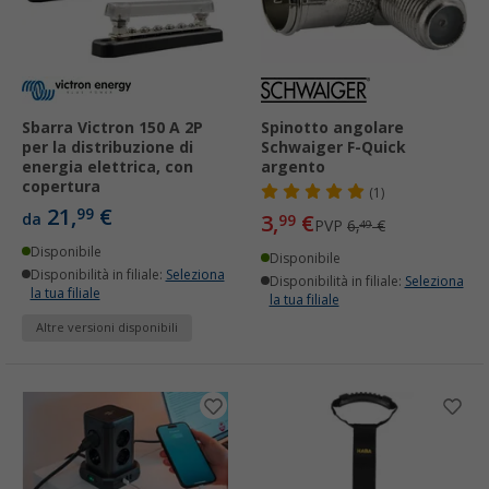
Sbarra Victron 150 A 2P
Spinotto angolare
per la distribuzione di
Schwaiger F-Quick
energia elettrica, con
argento
copertura
(1)
21,
€
99
da
3,
€
99
PVP
6,
€
49
Disponibile
Disponibile
Disponibilità in filiale:
Seleziona
Disponibilità in filiale:
Seleziona
la tua filiale
la tua filiale
Altre versioni disponibili