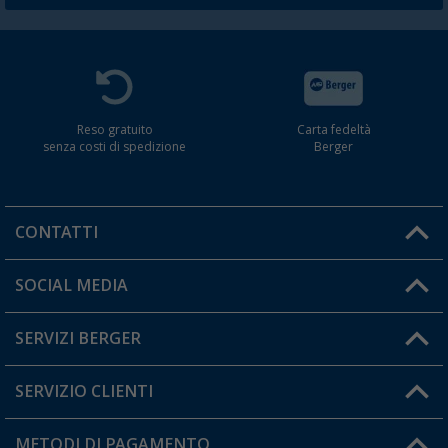
Reso gratuito
Carta fedeltà
senza costi di spedizione
Berger
CONTATTI
Orari di apertura del servizio:
SOCIAL MEDIA
Lun. - Ven.: 08:00 - 17:00
SERVIZI BERGER
Hai una domanda?
SERVIZIO CLIENTI
Diventare rivenditori
Il mio Account
METODI DI PAGAMENTO
Informazioni sulla spedizione