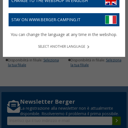
CHANGE TO THE WEBSHOP IN ENGLISH
STAY ON WWW.BERGER-CAMPING.IT
Maniglia singola
Rullo per forno di
You can change the language at any time in the webshop.
riscaldamento Katalyt
13,
€
3,
€
99
99
SELECT ANOTHER LANGUAGE
Disponibile
Disponibile
Disponibilità in filiale:
Seleziona
Disponibilità in filiale:
Seleziona
la tua filiale
la tua filiale
Newsletter Berger
La registrazione alla newsletter non è attualmente
disponibile. Risolveremo il problema il prima possibile.