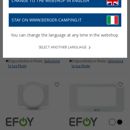
CHANGE TO THE WEBSHOP IN ENGLISH
STAY ON WWW.BERGER-CAMPING.IT
Cavo EFOY Mastervolt per
Tubo di scarico del calore
You can change the language at any time in the webshop.
celle a combustibile
43,
€
21,
€
99
99
PVP
22,
€
73
SELECT ANOTHER LANGUAGE
Disponibile
Disponibile
Disponibilità in filiale:
Seleziona
Disponibilità in filiale:
Seleziona
la tua filiale
la tua filiale