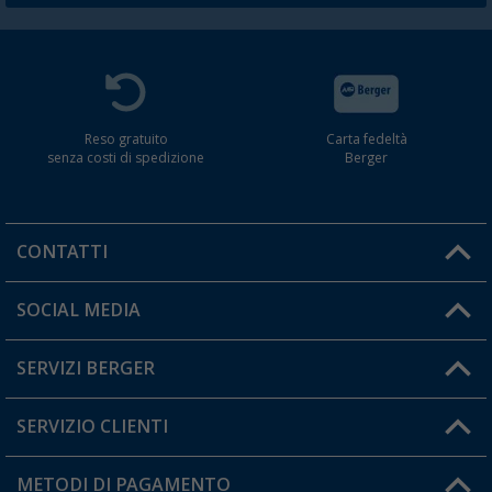
Reso gratuito
Carta fedeltà
senza costi di spedizione
Berger
CONTATTI
Orari di apertura del servizio:
SOCIAL MEDIA
Lun. - Ven.: 08:00 - 17:00
SERVIZI BERGER
Hai una domanda?
SERVIZIO CLIENTI
Diventare rivenditori
Il mio Account
METODI DI PAGAMENTO
Informazioni sulla spedizione