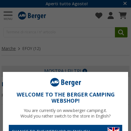
Aperti tutto Agosto!
Marche
EFOY
(12)
MOSTRA I FILTRI
EFOY
WELCOME TO THE BERGER CAMPING
Filtrare per:
WEBSHOP!
You are currently on www.berger-camping.it.
Would you rather switch to the store in English?
-3%