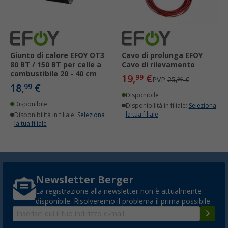
Giunto di calore EFOY OT3
Cavo di prolunga EFOY
80 BT / 150 BT per celle a
Cavo di rilevamento
combustibile 20 - 40 cm
19,
€
99
PVP
25,
€
35
18,
€
99
Disponibile
Disponibile
Disponibilità in filiale:
Seleziona
la tua filiale
Disponibilità in filiale:
Seleziona
la tua filiale
Newsletter Berger
La registrazione alla newsletter non è attualmente
disponibile. Risolveremo il problema il prima possibile.