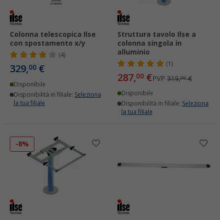
Colonna telescopica Ilse
Struttura tavolo Ilse a
con spostamento x/y
colonna singola in
alluminio
(4)
(1)
329,
€
00
287,
€
00
PVP
319,
€
00
Disponibile
Disponibile
Disponibilità in filiale:
Seleziona
la tua filiale
Disponibilità in filiale:
Seleziona
la tua filiale
-8%