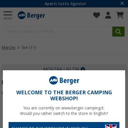
Aperti tutto Agosto!
Marche
Ilse
(11)
MOSTRA I FILTRI
ILSE
WELCOME TO THE BERGER CAMPING
Filtrare per:
WEBSHOP!
You are currently on www.berger-camping.it.
Would you rather switch to the store in English?
-19%