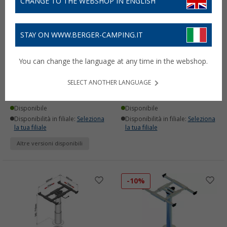
CHANGE TO THE WEBSHOP IN ENGLISH
STAY ON WWW.BERGER-CAMPING.IT
Gambe per tavolo Ilse 3
Struttura tavolo Ilse Frei
You can change the language at any time in the webshop.
pezzi
KlickKlack
(11)
(5)
SELECT ANOTHER LANGUAGE
95,
€
272,
€
99
00
da
PVP
119,
€
00
Disponibile
Disponibile
Disponibilità in filiale:
Seleziona
Disponibilità in filiale:
Seleziona
la tua filiale
la tua filiale
Altre versioni disponibili
-10%