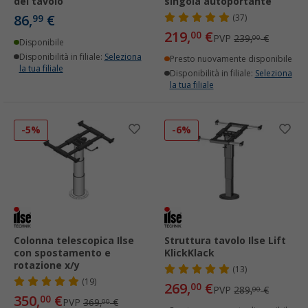
del tavolo
singola autoportante
86,
€
99
(37)
219,
€
00
PVP
239,
€
00
Disponibile
Disponibilità in filiale:
Seleziona
Presto nuovamente disponibile
la tua filiale
Disponibilità in filiale:
Seleziona
la tua filiale
-5%
-6%
Colonna telescopica Ilse
Struttura tavolo Ilse Lift
con spostamento e
KlickKlack
rotazione x/y
(13)
(19)
269,
€
00
PVP
289,
€
00
350,
€
00
PVP
369,
€
00