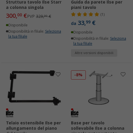
Struttura tavolo Ilse Starr
Guida da parete Ilse per
a colonna singola
piani tavolo
300,
€
00
(1)
PVP
329,
€
00
33,
€
99
da
Disponibile
Disponibilità in filiale:
Seleziona
Disponibile
la tua filiale
Disponibilità in filiale:
Seleziona
la tua filiale
Altre versioni disponibili
-8%
Telaio estensibile Ilse per
Base per tavolo
allungamento del piano
sollevabile Ilse a colonna