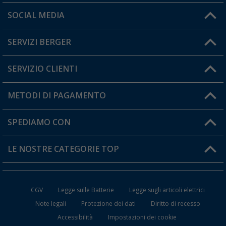
Orari di apertura del servizio:
SOCIAL MEDIA
Lun. - Ven.: 08:00 - 17:00
SERVIZI BERGER
Hai una domanda?
SERVIZIO CLIENTI
Diventare rivenditori
Il mio Account
METODI DI PAGAMENTO
Informazioni sulla spedizione
I miei Preferiti
Resi
SPEDIAMO CON
Carta fedeltà Berger
Stato del mio ordine
LE NOSTRE CATEGORIE TOP
FAQ e Contatti
Accessori per Caravan e Camper
CGV
Legge sulle Batterie
Legge sugli articoli elettrici
WC da Campeggio
Note legali
Protezione dei dati
Diritto di recesso
Accessibilità
Impostazioni dei cookie
Mobili per il Campeggio