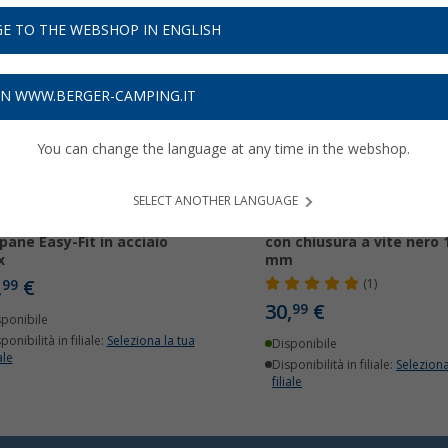
E TO THE WEBSHOP IN ENGLISH
ON WWW.BERGER-CAMPING.IT
You can change the language at any time in the webshop.
SELECT ANOTHER LANGUAGE
o flessibile Gaslow
Sportello di ispezione Ga
pane Easy-Fit in acciaio
con chiusura a vite nero 
x
mm
,
€
99
(1)
30,
€
99
sponibile
ponibilità in filiale:
Seleziona la tua
Disponibile
ale
Disponibilità in filiale:
Seleziona
filiale