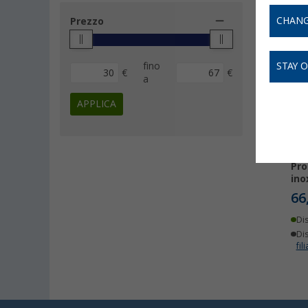
CHANG
Prezzo
fino
STAY 
€
€
a
APPLICA
Tub
Pro
ino
66
Di
Dis
fili