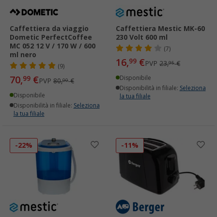
Caffettiera da viaggio
Caffettiera Mestic MK-60
Dometic PerfectCoffee
230 Volt 600 ml
MC 052 12 V / 170 W / 600
(7)
ml nero
16,
€
99
PVP
23,
€
95
(9)
70,
€
99
Disponibile
PVP
80,
€
00
Disponibilità in filiale:
Seleziona
Disponibile
la tua filiale
Disponibilità in filiale:
Seleziona
la tua filiale
-22%
-11%