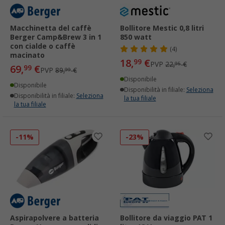
Macchinetta del caffè
Bollitore Mestic 0,8 litri
Berger Camp&Brew 3 in 1
850 watt
con cialde o caffè
(4)
macinato
18,
€
99
PVP
22,
€
95
69,
€
99
PVP
89,
€
99
Disponibile
Disponibile
Disponibilità in filiale:
Seleziona
Disponibilità in filiale:
Seleziona
la tua filiale
la tua filiale
-11%
-23%
Aspirapolvere a batteria
Bollitore da viaggio PAT 1