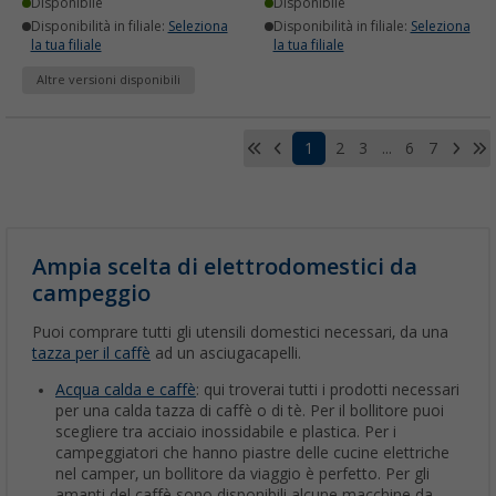
Disponibile
Disponibile
Disponibilità in filiale:
Seleziona
Disponibilità in filiale:
Seleziona
la tua filiale
la tua filiale
Altre versioni disponibili
1
2
3
...
6
7
Ampia scelta di elettrodomestici da
campeggio
Puoi comprare tutti gli utensili domestici necessari, da una
tazza per il caffè
ad un asciugacapelli.
Acqua calda e caffè
: qui troverai tutti i prodotti necessari
per una calda tazza di caffè o di tè. Per il bollitore puoi
scegliere tra acciaio inossidabile e plastica. Per i
campeggiatori che hanno piastre delle cucine elettriche
nel camper, un bollitore da viaggio è perfetto. Per gli
amanti del caffè sono disponibili alcune macchine da