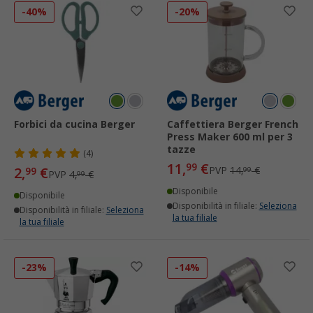
-40%
-20%
Forbici da cucina Berger
Caffettiera Berger French
Press Maker 600 ml per 3
tazze
(4)
11,
€
99
2,
€
PVP
14,
€
99
99
PVP
4,
€
99
Disponibile
Disponibile
Disponibilità in filiale:
Seleziona
Disponibilità in filiale:
Seleziona
la tua filiale
la tua filiale
-23%
-14%