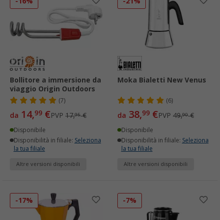
-16%
-21%
Bollitore a immersione da
Moka Bialetti New Venus
viaggio Origin Outdoors
(7)
(6)
14,
€
38,
€
99
99
da
PVP
17,
€
da
PVP
49,
€
95
90
Disponibile
Disponibile
Disponibilità in filiale:
Seleziona
Disponibilità in filiale:
Seleziona
la tua filiale
la tua filiale
Altre versioni disponibili
Altre versioni disponibili
-17%
-7%