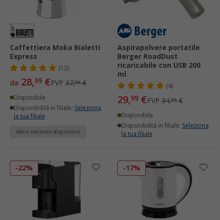
Caffettiera Moka Bialetti
Aspirapolvere portatile
Express
Berger RoadDust
ricaricabile con USB 200
(12)
ml
28,
€
99
da
PVP
37,
€
90
(4)
29,
€
Disponibile
99
PVP
34,
€
99
Disponibilità in filiale:
Seleziona
Disponibile
la tua filiale
Disponibilità in filiale:
Seleziona
Altre versioni disponibili
la tua filiale
-22%
-17%