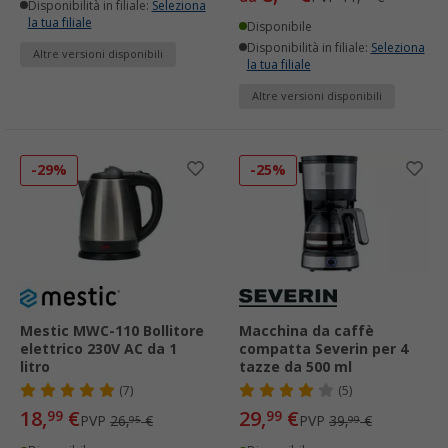
Disponibilità in filiale:
Seleziona
la tua filiale
Disponibile
Disponibilità in filiale:
Seleziona
Altre versioni disponibili
la tua filiale
Altre versioni disponibili
-29%
-25%
Mestic MWC-110 Bollitore
Macchina da caffè
elettrico 230V AC da 1
compatta Severin per 4
litro
tazze da 500 ml
(7)
(5)
18,
€
29,
€
99
99
PVP
26,
€
PVP
39,
€
95
99