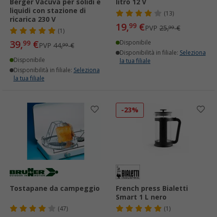
Berger Vacuva per solidi e
litro 12 V
liquidi con stazione di
(13)
ricarica 230 V
19,
€
99
PVP
25,
€
99
(1)
39,
€
99
Disponibile
PVP
44,
€
99
Disponibilità in filiale:
Seleziona
Disponibile
la tua filiale
Disponibilità in filiale:
Seleziona
la tua filiale
-23%
Tostapane da campeggio
French press Bialetti
Smart 1 L nero
(47)
(1)