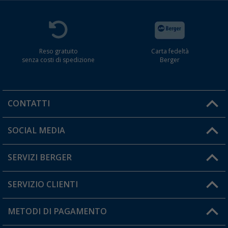
Reso gratuito
Carta fedeltà
senza costi di spedizione
Berger
CONTATTI
Orari di apertura del servizio:
SOCIAL MEDIA
Lun. - Ven.: 08:00 - 17:00
SERVIZI BERGER
Hai una domanda?
SERVIZIO CLIENTI
Diventare rivenditori
Il mio Account
METODI DI PAGAMENTO
Informazioni sulla spedizione