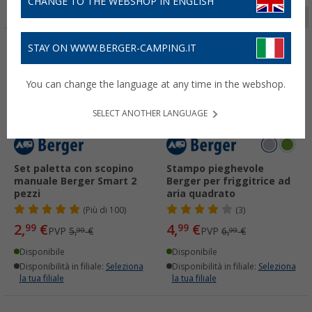
CHANGE TO THE WEBSHOP IN ENGLISH
Pagina 1 da 7
STAY ON WWW.BERGER-CAMPING.IT
-50%
-28%
You can change the language at any time in the webshop.
SELECT ANOTHER LANGUAGE
Set paletta con scopino
Stampo pieghevole
manuale Berger Smart 2
Berger per friggitrice ad
pezzi
aria quadrato
(
Più di
100)
(3)
2,
€
4,
€
99
99
PVP
5,
€
PVP
6,
€
99
99
Disponibile
Disponibile
Disponibilità in filiale:
Seleziona
Disponibilità in filiale:
Seleziona
la tua filiale
la tua filiale