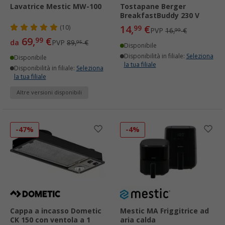
Lavatrice Mestic MW-100
Tostapane Berger
BreakfastBuddy 230 V
14,
€
(10)
99
PVP
16,
€
99
69,
€
99
da
PVP
89,
€
95
Disponibile
Disponibilità in filiale:
Seleziona
Disponibile
la tua filiale
Disponibilità in filiale:
Seleziona
la tua filiale
Altre versioni disponibili
-47%
-4%
Cappa a incasso Dometic
Mestic MA Friggitrice ad
CK 150 con ventola a 1
aria calda