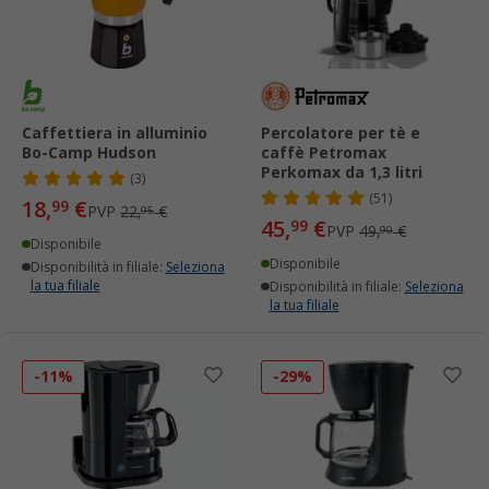
Caffettiera in alluminio
Percolatore per tè e
Bo-Camp Hudson
caffè Petromax
Perkomax da 1,3 litri
(3)
(51)
18,
€
99
PVP
22,
€
95
45,
€
99
PVP
49,
€
90
Disponibile
Disponibile
Disponibilità in filiale:
Seleziona
la tua filiale
Disponibilità in filiale:
Seleziona
la tua filiale
-11%
-29%