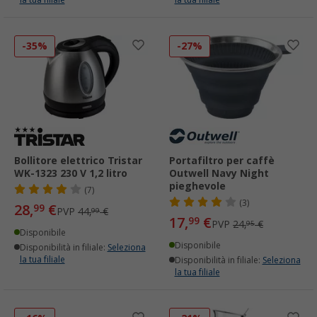
-35%
-27%
Bollitore elettrico Tristar
Portafiltro per caffè
WK-1323 230 V 1,2 litro
Outwell Navy Night
pieghevole
(7)
(3)
28,
€
99
PVP
44,
€
99
17,
€
99
PVP
24,
€
95
Disponibile
Disponibile
Disponibilità in filiale:
Seleziona
la tua filiale
Disponibilità in filiale:
Seleziona
la tua filiale