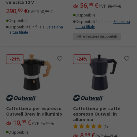
velocità 12 V
56,
€
99
da
PVP
59,
€
95
290,
€
00
PVP
550,
€
00
Disponibile
Disponibile
Disponibilità in filiale:
Seleziona
la tua filiale
Disponibilità in filiale:
Seleziona
la tua filiale
Altre versioni disponibili
-21%
-24%
Caffettiera per espresso
Caffettiera per caffè
Outwell Brew in alluminio
espresso Outwell in
alluminio
10,
€
99
da
PVP
13,
€
95
(2)
Disponibile
8,
€
99
da
PVP
11,
€
95