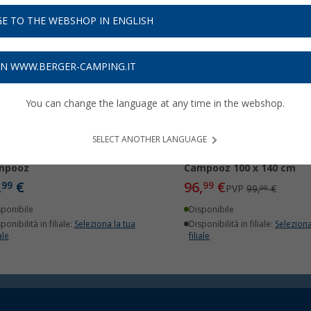
E TO THE WEBSHOP IN ENGLISH
-2%
ON WWW.BERGER-CAMPING.IT
You can change the language at any time in the webshop.
SELECT ANOTHER LANGUAGE
ttatore per parabrezza
Prolunga frangivento
mpooz
Campooz 100 x 140 cm
,
€
96,
€
99
99
PVP
99,
€
00
sponibile
Disponibile
ponibilità in filiale:
Seleziona la tua
Disponibilità in filiale:
Seleziona
ale
filiale