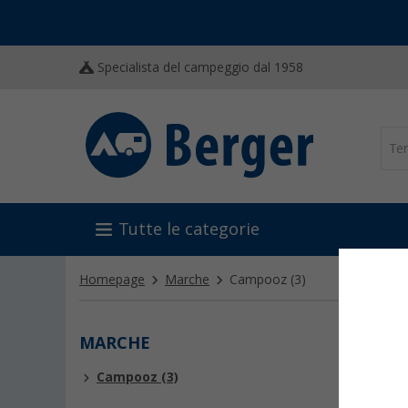
Specialista del campeggio dal 1958
Tutte le categorie
Homepage
Marche
Campooz
(3)
MARCHE
CAM
Campooz (3)