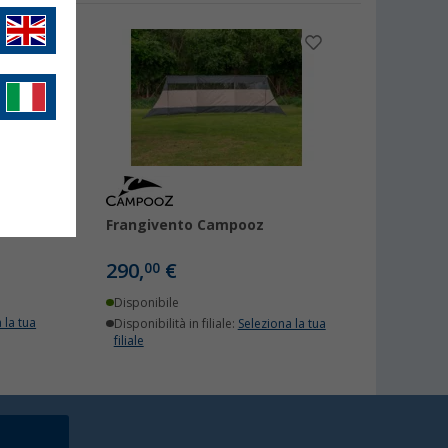
Frangivento Campooz
290,
€
00
Disponibile
 la tua
Disponibilità in filiale:
Seleziona la tua
filiale