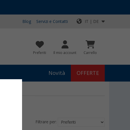
Blog
Servizi e Contatti
IT | DE
Preferiti
Il mio account
Carrello
Novità
OFFERTE
Filtrare per: