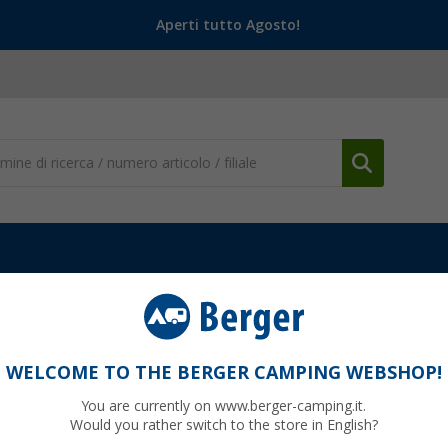
Aperti tutto Agosto!
WELCOME TO THE BERGER CAMPING WEBSHOP!
POOZ
You are currently on www.berger-camping.it.
Would you rather switch to the store in English?