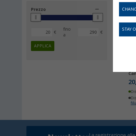
CHANG
Prezzo
fino
STAY 
€
€
a
APPLICA
Ada
Ca
20
Di
Dis
fili
La registrazione alla