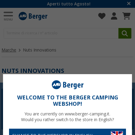
Aperti tutto Agosto!
Marche
Nuts Innovations
NUTS INNOVATIONS
WELCOME TO THE BERGER CAMPING
Newsletter Berger
WEBSHOP!
La registrazione alla newsletter non è attualmente
disponibile. Risolveremo il problema il prima possibile.
You are currently on www.berger-camping.it.
Would you rather switch to the store in English?