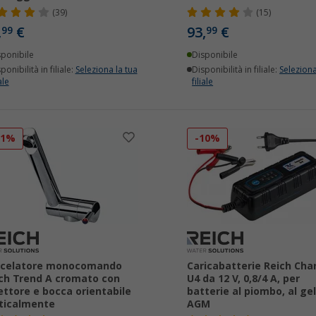
(39)
(15)
,
€
93,
€
99
99
sponibile
Disponibile
ponibilità in filiale:
Seleziona la tua
Disponibilità in filiale:
Seleziona
ale
filiale
11%
-10%
scelatore monocomando
Caricabatterie Reich Cha
ch Trend A cromato con
U4 da 12 V, 0,8/4 A, per
ettore e bocca orientabile
batterie al piombo, al gel
ticalmente
AGM