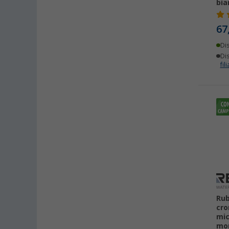
bia
67
Di
Dis
fili
Rub
cr
mic
mo