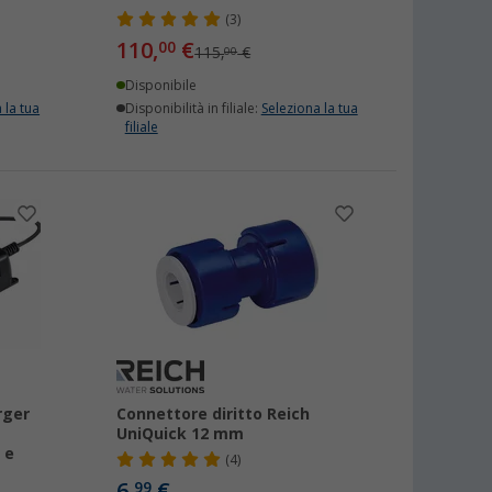
(3)
110,
€
00
115,
€
00
Disponibile
 la tua
Disponibilità in filiale:
Seleziona la tua
filiale
rger
Connettore diritto Reich
UniQuick 12 mm
 e
(4)
6,
€
99