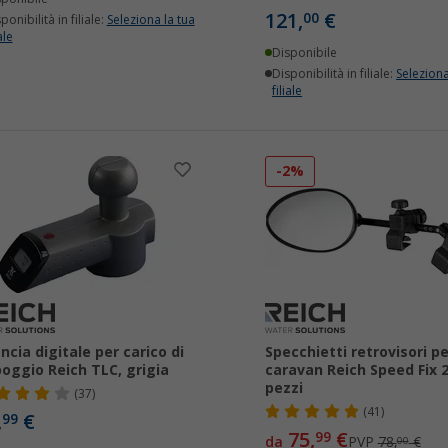
121,
€
00
ponibilità in filiale:
Seleziona la tua
ale
Disponibile
Disponibilità in filiale:
Seleziona
filiale
-2%
ancia digitale per carico di
Specchietti retrovisori pe
oggio Reich TLC, grigia
caravan Reich Speed Fix 
pezzi
(37)
(41)
,
€
99
75,
€
99
da
PVP
78,
€
00