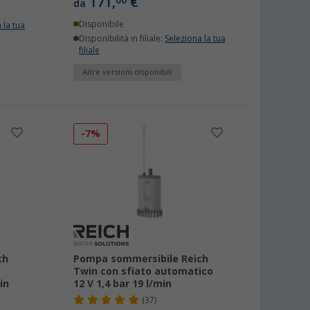
171,
€
00
da
Disponibile
 la tua
Disponibilità in filiale:
Seleziona la tua
filiale
Altre versioni disponibili
-7%
ch
Pompa sommersibile Reich
Twin con sfiato automatico
in
12 V 1,4 bar 19 l/min
(37)