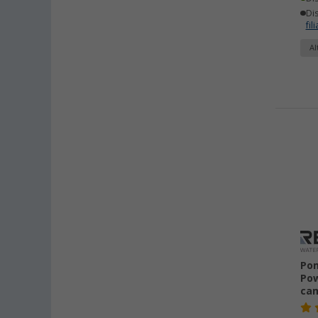
Dis
fili
Al
Pom
Pow
cam