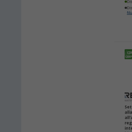
Di
Dis
fili
Set
all
all
reg
int