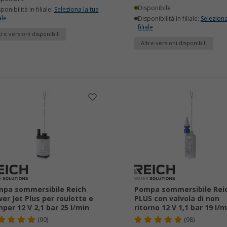
Disponibile
ponibilità in filiale:
Seleziona la tua
ale
Disponibilità in filiale:
Seleziona
filiale
tre versioni disponibili
Altre versioni disponibili
pa sommersibile Reich
Pompa sommersibile Rei
er Jet Plus per roulotte e
PLUS con valvola di non
per 12 V 2,1 bar 25 l/min
ritorno 12 V 1,1 bar 19 l/m
(90)
(98)