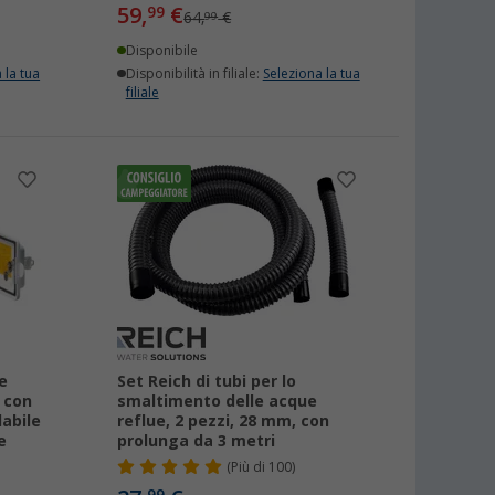
59,
€
99
64,
€
99
Disponibile
 la tua
Disponibilità in filiale:
Seleziona la tua
filiale
e
Set Reich di tubi per lo
, con
smaltimento delle acque
abile
reflue, 2 pezzi, 28 mm, con
e
prolunga da 3 metri
(
Più di
100)