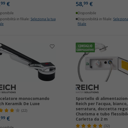
,
€
58,
€
99
99
sponibile
Disponibile
ponibilità in filiale:
Seleziona la tua
Disponibilità in filiale:
Seleziona
ale
filiale
scelatore monocomando
Sportello di alimentazion
ch Keramik De Luxe
Reich per l'acqua, bianco
serratura, doccetta regol
(22)
Charisma e tubo flessibil
,
€
99
Carletta da 2 m
(32)
sponibile