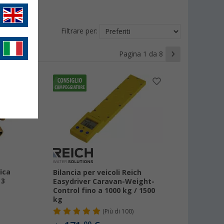
Filtrare per:
Pagina 1 da 8
tica
Bilancia per veicoli Reich
 3
Easydriver Caravan-Weight-
Control fino a 1000 kg / 1500
kg
(
Più di
100)