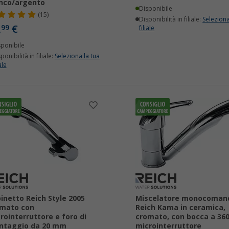
nco/argento
Disponibile
(15)
Disponibilità in filiale:
Seleziona
,
€
99
filiale
sponibile
ponibilità in filiale:
Seleziona la tua
ale
inetto Reich Style 2005
Miscelatore monocoman
omato con
Reich Kama in ceramica,
rointerruttore e foro di
cromato, con bocca a 360
ntaggio da 20 mm
microinterruttore