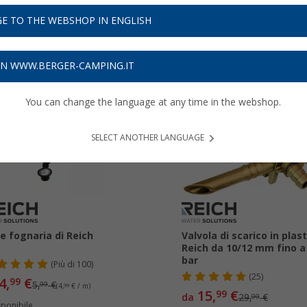
ich
...
E TO THE WEBSHOP IN ENGLISH
ON WWW.BERGER-CAMPING.IT
You can change the language at any time in the webshop.
16%
-46%
SELECT ANOTHER LANGUAGE
e fognaria di Reich
Valvola di scarico in plas
Reich da 10/12 mm fino a
bar
(
Più di
100)
(25)
4,
€
99
5,
€
99
(4,
99
€ / m)
15,
€
99
da
29,
€
99
sponibile