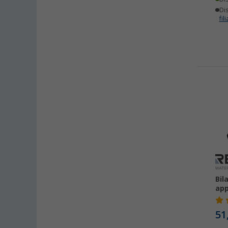
Dis
fili
Bil
app
51