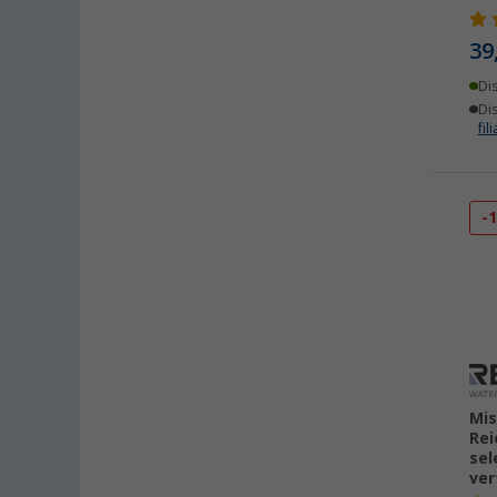
39
Di
Dis
fili
-
Mi
Rei
sel
ver