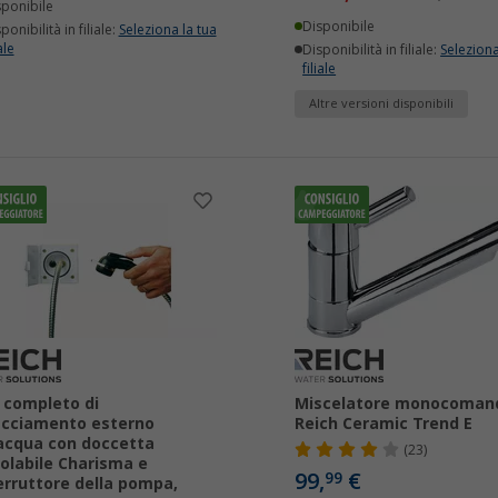
sponibile
Disponibile
ponibilità in filiale:
Seleziona la tua
ale
Disponibilità in filiale:
Seleziona
filiale
Altre versioni disponibili
 completo di
Miscelatore monocoman
acciamento esterno
Reich Ceramic Trend E
'acqua con doccetta
(23)
olabile Charisma e
99,
€
99
erruttore della pompa,