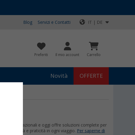
Blog
Servizi e Contatti
IT | DE
Preferiti
Il mio account
Carrello
Novità
OFFERTE
veicoli ricreazionali e oggi offre soluzioni complete per
 affidabilità e praticità in ogni viaggio.
Per saperne di