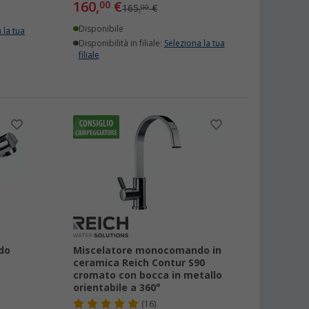
160,
€
00
165,
€
00
Disponibile
 la tua
Disponibilità in filiale:
Seleziona la tua
filiale
do
Miscelatore monocomando in
ceramica Reich Contur S90
cromato con bocca in metallo
orientabile a 360°
(16)