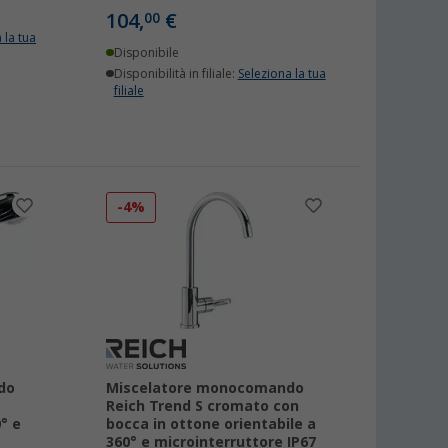
104,
€
00
 la tua
Disponibile
Disponibilità in filiale:
Seleziona la tua
filiale
-4%
do
Miscelatore monocomando
Reich Trend S cromato con
° e
bocca in ottone orientabile a
360° e microinterruttore IP67