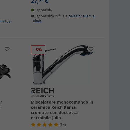
27,
€
99
Disponibile
Disponibilità in filiale:
Seleziona la tua
filiale
 la tua
-3%
r
Miscelatore monocomando in
2
ceramica Reich Kama
cromato con doccetta
estraibile Julia
(14)