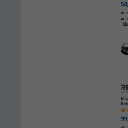
58
Di
Dis
fili
Mi
Rei
99
Di