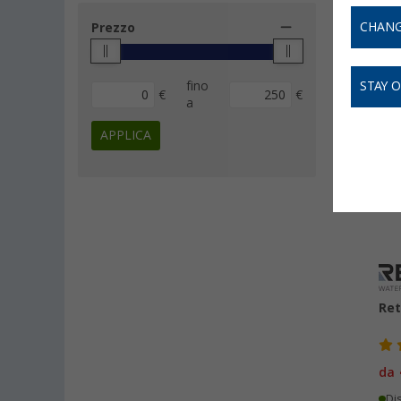
più su
Re
CHANG
Prezzo
fino
STAY 
€
€
a
APPLICA
-
Ret
da
Di