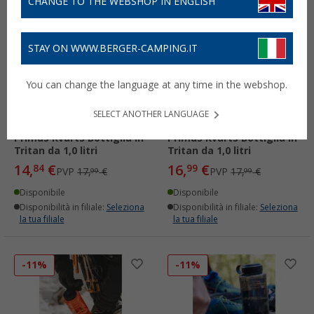
CHANGE TO THE WEBSHOP IN ENGLISH
-17%
-5%
STAY ON WWW.BERGER-CAMPING.IT
You can change the language at any time in the webshop.
SELECT ANOTHER LANGUAGE
Primus Kvarts Bottiglia in
Primus Kvarts Bottiglia in
Tritan da 1,0 litri
Tritan da 1,0 litri
14,
€
16,
€
84
99
PVP
17,
€
PVP
17,
€
99
99
Disponibile
Disponibile
Disponibilità in filiale:
Seleziona
Disponibilità in filiale:
Seleziona
la tua filiale
la tua filiale
-11%
-11%