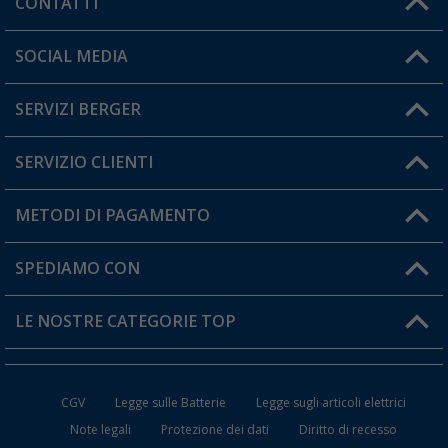
CONTATTI
Orari di apertura del servizio:
SOCIAL MEDIA
Lun. - Ven.: 08:00 - 17:00
SERVIZI BERGER
Hai una domanda?
SERVIZIO CLIENTI
Diventare rivenditori
Il mio Account
METODI DI PAGAMENTO
Informazioni sulla spedizione
I miei Preferiti
Resi
SPEDIAMO CON
Carta fedeltà Berger
Stato del mio ordine
LE NOSTRE CATEGORIE TOP
FAQ e Contatti
Accessori per Caravan e Camper
CGV
Legge sulle Batterie
Legge sugli articoli elettrici
WC da Campeggio
Note legali
Protezione dei dati
Diritto di recesso