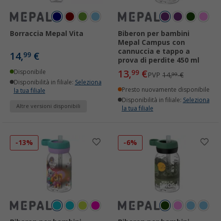
Borraccia Mepal Vita
Biberon per bambini
Mepal Campus con
cannuccia e tappo a
14,
€
99
prova di perdite 450 ml
13,
€
Disponibile
99
PVP
14,
€
99
Disponibilità in filiale:
Seleziona
Presto nuovamente disponibile
la tua filiale
Disponibilità in filiale:
Seleziona
Altre versioni disponibili
la tua filiale
-13%
-6%