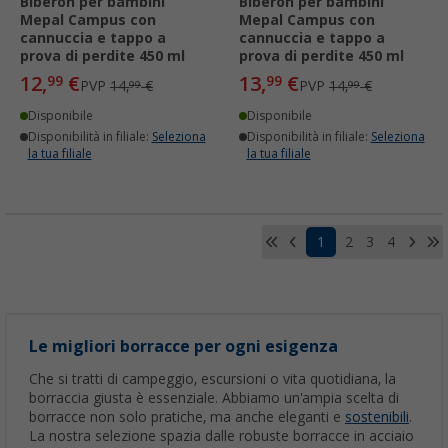
Biberon per bambini
Biberon per bambini
Mepal Campus con
Mepal Campus con
cannuccia e tappo a
cannuccia e tappo a
prova di perdite 450 ml
prova di perdite 450 ml
12,
€
13,
€
99
99
PVP
14,
€
PVP
14,
€
99
99
Disponibile
Disponibile
Disponibilità in filiale:
Seleziona
Disponibilità in filiale:
Seleziona
la tua filiale
la tua filiale
1
2
3
4
Le migliori borracce per ogni esigenza
Che si tratti di campeggio, escursioni o vita quotidiana, la
borraccia giusta è essenziale. Abbiamo un'ampia scelta di
borracce non solo pratiche, ma anche eleganti e
sostenibili
.
La nostra selezione spazia dalle robuste borracce in acciaio