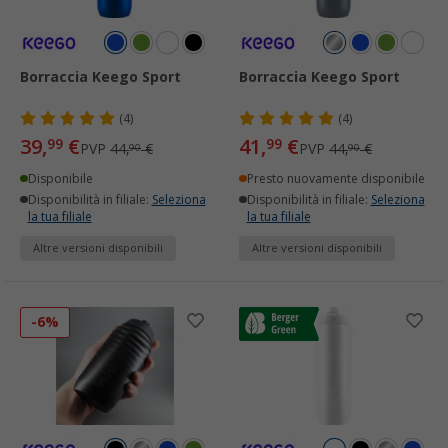
Borraccia Keego Sport
Borraccia Keego Sport
(4)
(4)
39,
€
41,
€
99
99
PVP
44,
€
PVP
44,
€
90
90
Disponibile
Presto nuovamente disponibile
Disponibilità in filiale:
Seleziona
Disponibilità in filiale:
Seleziona
la tua filiale
la tua filiale
Altre versioni disponibili
Altre versioni disponibili
-6%