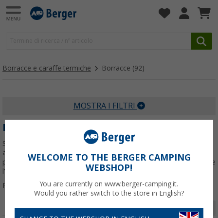
Borracce e caraffe termiche
Borracce
(92)
MOSTRA I FILTRI
BORRACCE
Scoprite le migliori borracce per ogni avventura! In acciaio inox,
alluminio, plastica o pieghevole: qui troverete la bottiglia perfetta
WELCOME TO THE BERGER CAMPING
per le vostre esigenze. Ideale per le escursioni, le attività all'aperto e
WEBSHOP!
l'uso quotidiano.
Per saperne di più su
Borracce
...
You are currently on www.berger-camping.it.
Filtrare per:
Would you rather switch to the store in English?
Pagina 1 da 4