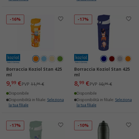
-16%
-17%
Borraccia Koziol Stan 425
Borraccia Koziol Stan 425
ml
ml
9,
€
8,
€
99
99
PVP
11,
€
PVP
10,
€
95
95
Disponibile
Disponibile
Disponibilità in filiale:
Seleziona
Disponibilità in filiale:
Seleziona
la tua filiale
la tua filiale
-17%
-10%