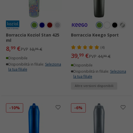
Borraccia Koziol Stan 425
Borraccia Keego Sport
ml
8,
€
99
(4)
PVP
10,
€
95
39,
€
99
PVP
44,
€
90
Disponibile
Disponibilità in filiale:
Seleziona
Disponibile
la tua filiale
Disponibilità in filiale:
Seleziona
la tua filiale
Altre versioni disponibili
-10%
-6%