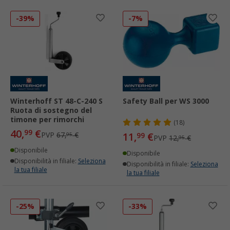
-39%
-7%
Winterhoff ST 48-C-240 S
Safety Ball per WS 3000
Ruota di sostegno del
timone per rimorchi
(18)
40,
€
99
PVP
67,
€
11,
€
95
99
PVP
12,
€
95
Disponibile
Disponibile
Disponibilità in filiale:
Seleziona
Disponibilità in filiale:
Seleziona
la tua filiale
la tua filiale
-25%
-33%