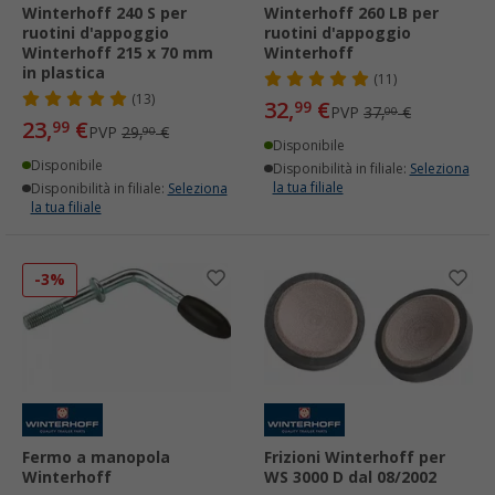
Winterhoff 240 S per
Winterhoff 260 LB per
ruotini d'appoggio
ruotini d'appoggio
Winterhoff 215 x 70 mm
Winterhoff
in plastica
(11)
(13)
32,
€
99
PVP
37,
€
00
23,
€
99
PVP
29,
€
90
Disponibile
Disponibile
Disponibilità in filiale:
Seleziona
la tua filiale
Disponibilità in filiale:
Seleziona
la tua filiale
-3%
Fermo a manopola
Frizioni Winterhoff per
Winterhoff
WS 3000 D dal 08/2002