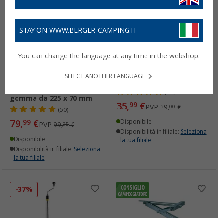
STAY ON WWW.BERGER-CAMPING.IT
Ruotino per timone
Ruota di scorta
You can change the language at any time in the webshop.
Winterhoff ST 48-CW-260
Winterhoff 255 SB per
LB con indicatore
ruotini d'appoggio
SELECT ANOTHER LANGUAGE
integrato del carico di
Winterhoff
appoggio e ruota piena in
(19)
gomma da 225 x 70 mm
35,
€
99
PVP
39,
€
00
(50)
79,
€
99
Disponibile
PVP
99,
€
95
Disponibilità in filiale:
Seleziona
Disponibile
la tua filiale
Disponibilità in filiale:
Seleziona
la tua filiale
-37%