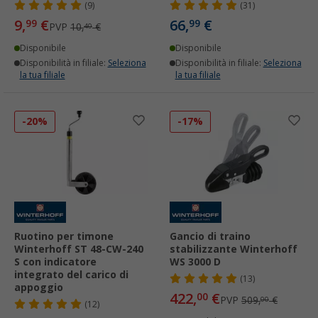
(9)
(31)
9,
€
66,
€
99
99
PVP
10,
€
40
Disponibile
Disponibile
Disponibilità in filiale:
Seleziona
Disponibilità in filiale:
Seleziona
la tua filiale
la tua filiale
-20%
-17%
Ruotino per timone
Gancio di traino
Winterhoff ST 48-CW-240
stabilizzante Winterhoff
S con indicatore
WS 3000 D
integrato del carico di
(13)
appoggio
422,
€
00
PVP
509,
€
00
(12)