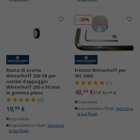
-20%
Ruota di scorta
Frizioni Winterhoff per
Winterhoff 200 VB per
WS 3000
ruotini d'appoggio
(11)
Winterhoff 200 x 50 mm
48,
€
99
in gomma piena
PVP
61,
€
50
(35)
Disponibile
19,
€
99
Disponibilità in filiale:
Seleziona
la tua filiale
Disponibile
Disponibilità in filiale:
Seleziona
la tua filiale