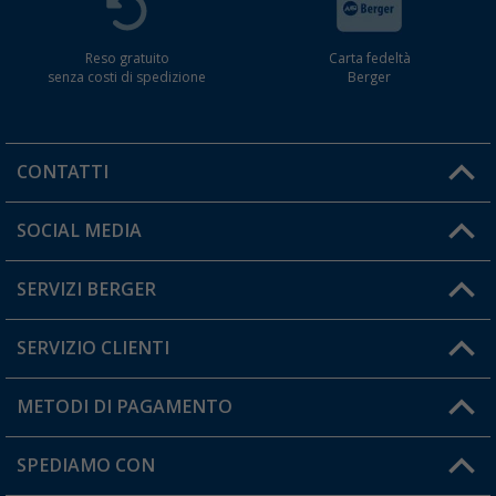
Reso gratuito
Carta fedeltà
senza costi di spedizione
Berger
CONTATTI
Orari di apertura del servizio:
SOCIAL MEDIA
Lun. - Ven.: 08:00 - 17:00
SERVIZI BERGER
Hai una domanda?
SERVIZIO CLIENTI
Diventare rivenditori
Il mio Account
METODI DI PAGAMENTO
Informazioni sulla spedizione
I miei Preferiti
Resi
SPEDIAMO CON
Carta fedeltà Berger