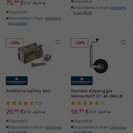
75,
€
99
Disponibile
PVP
95,
€
50
Disponibilità in filiale:
Seleziona
Disponibile
la tua filiale
Disponibilità in filiale:
Seleziona
la tua filiale
-26%
-28%
Antifurto Safety Box
Ruotino d‘appoggio
Winterhoff ST 48-260 LB
(15)
(1)
29,
€
56,
€
99
99
PVP
40,
€
PVP
79,
€
90
95
Disponibile
Disponibile
Disponibilità in filiale:
Seleziona
Disponibilità in filiale:
Seleziona
la tua filiale
la tua filiale