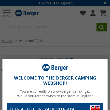
Aperti tutto Agosto!
Marche
Winterhoff
(21)
MOSTRA I FILTRI
WINTERHOFF
WELCOME TO THE BERGER CAMPING
Filtrare per:
WEBSHOP!
You are currently on www.berger-camping.it.
Would you rather switch to the store in English?
-19%
-7%
CHANGE TO THE WEBSHOP IN ENGLISH