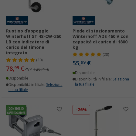
Ruotino d‘appoggio
Piede di stazionamento
Winterhoff ST 48-CW-260
Winterhoff ADS 460 V con
LB con indicatore di
capacità di carico di 1800
carico del timone
kg
integrato
(28)
(30)
55,
€
99
78,
€
99
PVP
126,
€
50
Disponibile
Disponibile
Disponibilità in filiale:
Seleziona
la tua filiale
Disponibilità in filiale:
Seleziona
la tua filiale
-26%