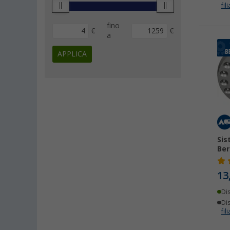
Brunner (2)
fili
Dimatec (2)
fino
Disc-O-Bed (2)
€
€
a
Edco (2)
APPLICA
InnTec (2)
Petromax (2)
Sigor (2)
Solidline (2)
Till (2)
Berger & Schröter (1)
Sis
BusBoxx (1)
Ber
Calima (1)
Camplife (1)
13
Easy Camp (1)
Di
Enders (1)
Dis
fili
Fiamma (1)