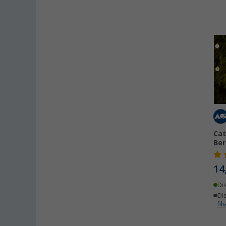
Froli (1)
Goobay (1)
Grundig (1)
Hydracell (1)
Jokon (1)
Kärcher (1)
koziol (1)
Nebo (1)
PowerPlus (1)
Schwaiger (1)
Cat
VW Collection (1)
Ber
Wecamp (1)
14
Weingärtner Kabel (1)
Di
Dis
fili