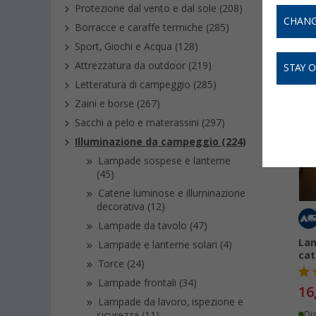
Camping 
Protezione dal vento e dal sole (208)
CHANG
Borracce e caraffe termiche (285)
Sport, Giochi e Acqua (128)
Attrezzatura da outdoor (219)
STAY 
Letteratura di campeggio (285)
Zaini e borse (267)
-
Sacchi a pelo e materassini (297)
Illuminazione da campeggio (224)
Lampade sospese e lanterne
(45)
Catene luminose e illuminazione
decorativa (12)
Lampade da tavolo (47)
Lan
Lampade e lanterne solari (4)
cat
Torce (24)
Lampade frontali (34)
16
Lampade da lavoro, ispezione e
sicurezza (11)
Di