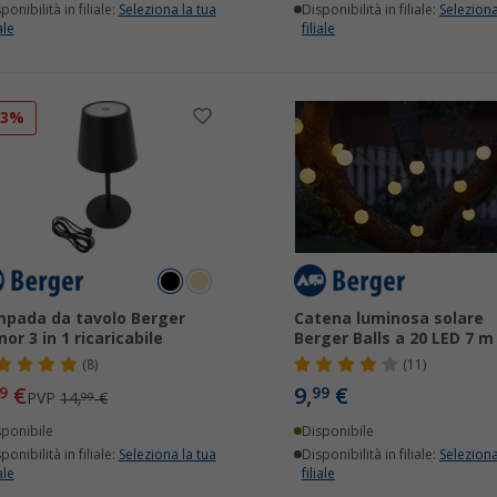
ponibilità in filiale:
Seleziona la tua
Disponibilità in filiale:
Seleziona
ale
filiale
33%
pada da tavolo Berger
Catena luminosa solare
mor 3 in 1 ricaricabile
Berger Balls a 20 LED 7 m
(8)
(11)
€
9,
€
9
99
PVP
14,
€
99
sponibile
Disponibile
ponibilità in filiale:
Seleziona la tua
Disponibilità in filiale:
Seleziona
ale
filiale