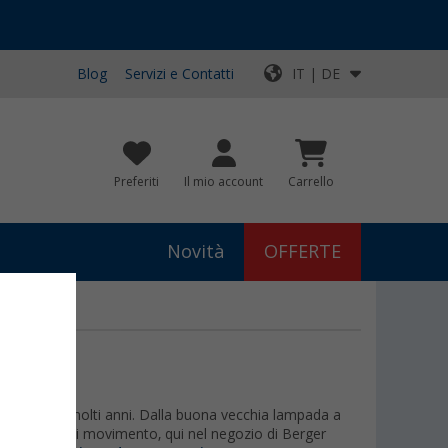
Blog
Servizi e Contatti
IT | DE
Preferiti
Il mio account
Carrello
Novità
OFFERTE
istono da molti anni. Dalla buona vecchia lampada a
 rilevatore di movimento, qui nel negozio di Berger