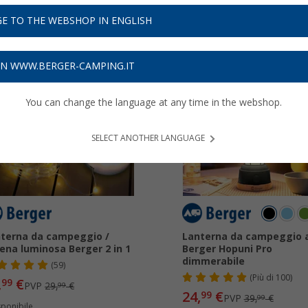
troverete sicuramente quello che state cercando.
Per saperne di più
E TO THE WEBSHOP IN ENGLISH
ON WWW.BERGER-CAMPING.IT
You can change the language at any time in the webshop.
43%
-37%
SELECT ANOTHER LANGUAGE
terna da campeggio /
Lanterna da campeggio 
ena luminosa Berger 2 in 1
Berger Hopuni Pro
dimmerabile
(59)
(
Più di
100)
,
€
99
PVP
29,
€
99
24,
€
99
PVP
39,
€
99
sponibile