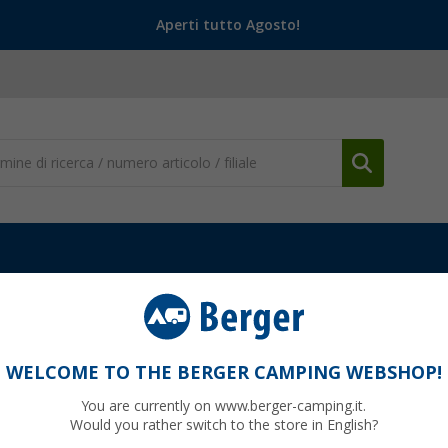
Aperti tutto Agosto!
 da campeggio
(224)
WELCOME TO THE BERGER CAMPING WEBSHOP!
MINAZIONE DA CAMPEGGIO
You are currently on www.berger-camping.it.
de da campeggio, le lanterne da campeggio o le luci da campeggio es
Would you rather switch to the store in English?
 lampada da campeggio a LED, alla torcia e alla lampada da tenda con