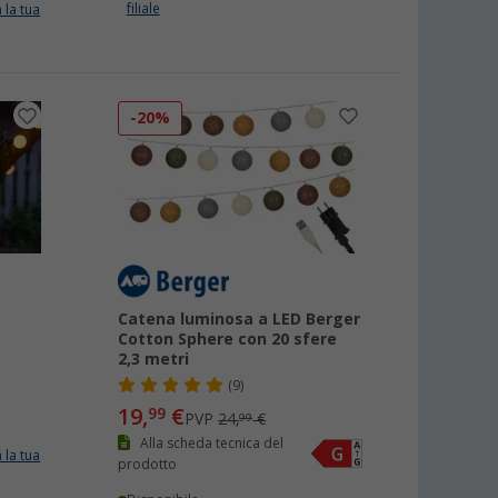
filiale
 la tua
-20%
Catena luminosa a LED Berger
Cotton Sphere con 20 sfere
2,3 metri
(9)
19,
€
99
PVP
24,
€
99
Alla scheda tecnica del
 la tua
prodotto