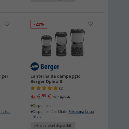
-22%
erger
Lanterna da campeggio
Berger Ophra B
(2)
6,
€
99
da
PVP
8,
€
99
Disponibile
 la tua
Disponibilità in filiale:
Seleziona la tua
filiale
Altre versioni disponibili