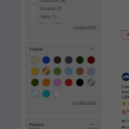
LedLenser (8)
Duracell (7)
Haba (7)
Outwell (7)
Annulla il filtro
ARMYTEK (6)
-
Zweibrüder (6)
GP Batteries (5)
Colore
IVT (5)
Dometic (4)
Osram (4)
Ansmann (3)
Cat
Aqiila (3)
bat
LED
Frilight (3)
Annulla il filtro
Origin Outdoors (3)
9,
9
Outdoor Revolution (3)
Brennenstuhl (2)
Di
Prezzo
Dis