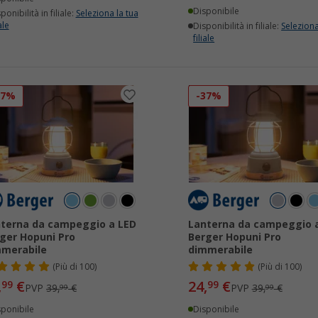
Disponibile
ponibilità in filiale:
Seleziona la tua
ale
Disponibilità in filiale:
Seleziona
filiale
37%
-37%
terna da campeggio a LED
Lanterna da campeggio 
ger Hopuni Pro
Berger Hopuni Pro
merabile
dimmerabile
(
Più di
100)
(
Più di
100)
,
€
24,
€
99
99
PVP
39,
€
PVP
39,
€
99
99
sponibile
Disponibile