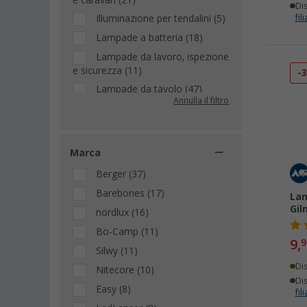
e caravan (21)
Dis
Illuminazione per tendalini (5)
fili
Lampade a batteria (18)
Lampade da lavoro, ispezione
e sicurezza (11)
-
Lampade da tavolo (47)
Annulla il filtro
Lampade e lanterne solari (4)
Lampade frontali (34)
Lampade sospese e lanterne
Marca
(45)
Berger (37)
Pile (1)
Barebones (17)
Lam
Pompe ad aria (1)
Gil
nordlux (16)
Powerbank (2)
Bo-Camp (11)
Torce (24)
9,
9
Silwy (11)
Di
Nitecore (10)
Dis
Easy (8)
fili