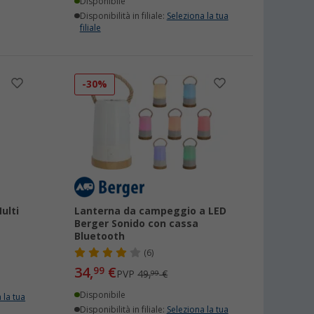
Disponibile
Disponibilità in filiale:
Seleziona la tua
filiale
-30%
ulti
Lanterna da campeggio a LED
Berger Sonido con cassa
Bluetooth
(6)
34,
€
99
PVP
49,
€
99
Disponibile
 la tua
Disponibilità in filiale:
Seleziona la tua