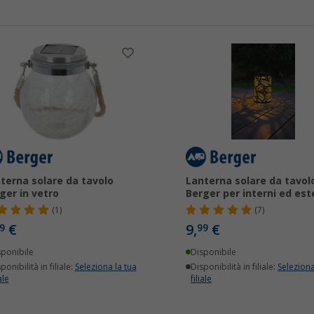
terna solare da tavolo
Lanterna solare da tavol
ger in vetro
Berger per interni ed est
(1)
(7)
€
9,
€
9
99
sponibile
Disponibile
ponibilità in filiale:
Seleziona la tua
Disponibilità in filiale:
Seleziona
ale
filiale