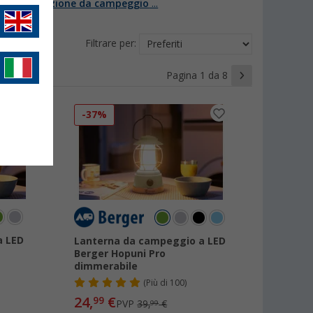
 su
Illuminazione da campeggio
...
Filtrare per:
Pagina 1 da 8
-37%
a LED
Lanterna da campeggio a LED
Berger Hopuni Pro
dimmerabile
(
Più di
100)
24,
€
99
PVP
39,
€
99