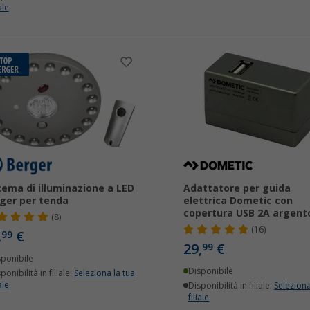
ale
tema di illuminazione a LED
Adattatore per guida
ger per tenda
elettrica Dometic con
copertura USB 2A argent
(8)
(16)
,
€
99
29,
€
99
sponibile
Disponibile
ponibilità in filiale:
Seleziona la tua
ale
Disponibilità in filiale:
Seleziona
filiale