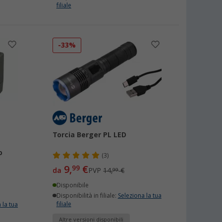
filiale
-33%
Torcia Berger PL LED
o
(3)
9,
€
99
da
PVP
14,
€
99
Disponibile
Disponibilità in filiale:
Seleziona la tua
filiale
 la tua
Altre versioni disponibili