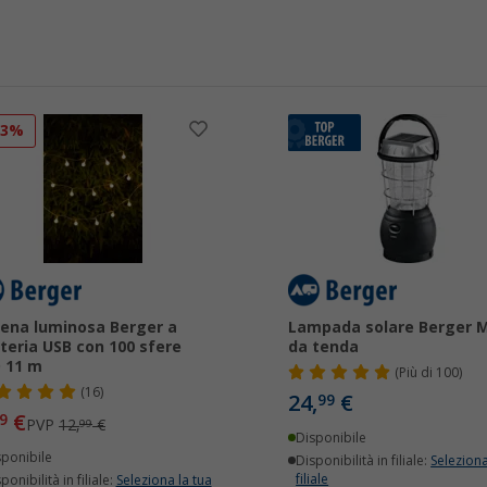
23%
ena luminosa Berger a
Lampada solare Berger M
teria USB con 100 sfere
da tenda
 11 m
(
Più di
100)
(16)
24,
€
99
€
9
PVP
12,
€
99
Disponibile
sponibile
Disponibilità in filiale:
Seleziona
filiale
ponibilità in filiale:
Seleziona la tua