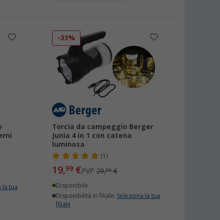
-33%
o
Torcia da campeggio Berger
erni
Junia 4 in 1 con catena
luminosa
(1)
19,
€
99
PVP
29,
€
99
Disponibile
 la tua
Disponibilità in filiale:
Seleziona la tua
filiale