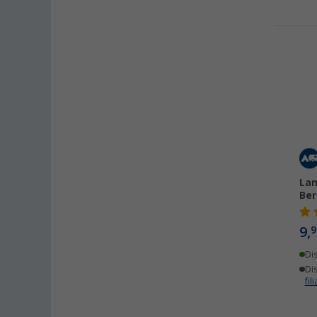
Lan
Ber
9,
9
Di
Dis
fili