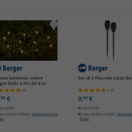
ena luminosa solare
Set di 2 fiaccole solari B
ger Balls a 50 LED 8 m
(3)
(10)
,
€
9,
€
99
99
sponibile
Disponibile
ponibilità in filiale:
Seleziona la tua
Disponibilità in filiale:
Seleziona
ale
filiale