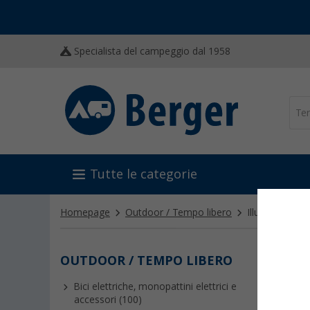
Specialista del campeggio dal 1958
Tutte le categorie
Homepage
Outdoor / Tempo libero
Illuminazione
OUTDOOR / TEMPO LIBERO
ILLU
Bici elettriche, monopattini elettrici e
Le lampa
accessori (100)
gas, alla