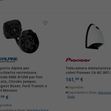
porto Alpine per
Telecamera miniaturizza
cchietto retrovisore
colori Pioneer CA-BC.007-
itale DME-R1200 per Fiat
161,
€
00
ato, Citroën Jumper,
geot Boxer, Ford Transit e
Disponibile
el Movano
Disponibilità in filiale:
Seleziona
,
€
99
filiale
sponibile
ponibilità in filiale:
Seleziona la tua