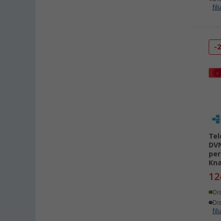
fili
-
Tel
DVN
per
Kna
12
Di
Dis
fili