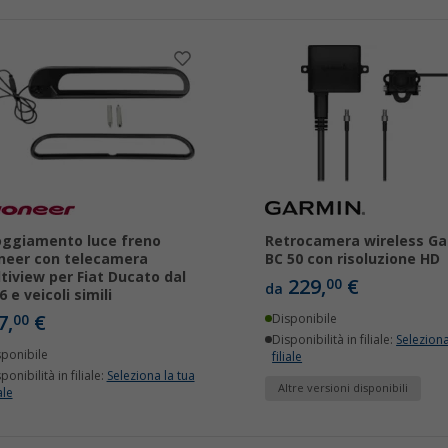
oggiamento luce freno
Retrocamera wireless Ga
neer con telecamera
BC 50 con risoluzione HD
tiview per Fiat Ducato dal
229,
€
00
da
6 e veicoli simili
7,
€
00
Disponibile
Disponibilità in filiale:
Seleziona
sponibile
filiale
ponibilità in filiale:
Seleziona la tua
Altre versioni disponibili
ale