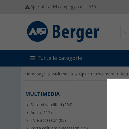
Specialista del campeggio dal 1958
Tutte le categorie
Homepage
Multimedia
Gps e retrocamere
Retr
MULTIMEDIA
RETR
Sistemi satellitari (234)
Le
retro
manovra i
Audio (112)
velocemen
TV e accessori (93)
di parch
compatibi
Porta cellulare e accessori (15)