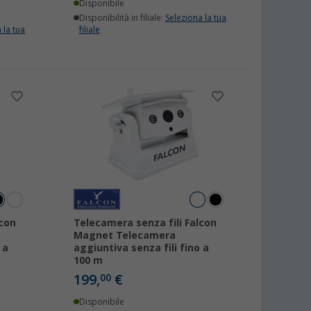
Disponibile
Disponibilità in filiale:
Seleziona la tua
 la tua
filiale
lcon
Telecamera senza fili Falcon
Magnet Telecamera
 a
aggiuntiva senza fili fino a
100 m
199,
€
00
Disponibile