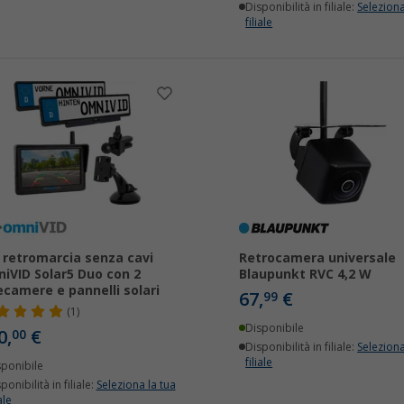
Disponibilità in filiale:
Seleziona
filiale
 retromarcia senza cavi
Retrocamera universale
iVID Solar5 Duo con 2
Blaupunkt RVC 4,2 W
ecamere e pannelli solari
67,
€
99
(1)
Disponibile
0,
€
00
Disponibilità in filiale:
Seleziona
filiale
sponibile
ponibilità in filiale:
Seleziona la tua
ale