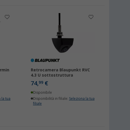
rmin
Retrocamera Blaupunkt RVC
4.3 U sottostruttura
74,
€
99
Disponibile
 la tua
Disponibilità in filiale:
Seleziona la tua
filiale