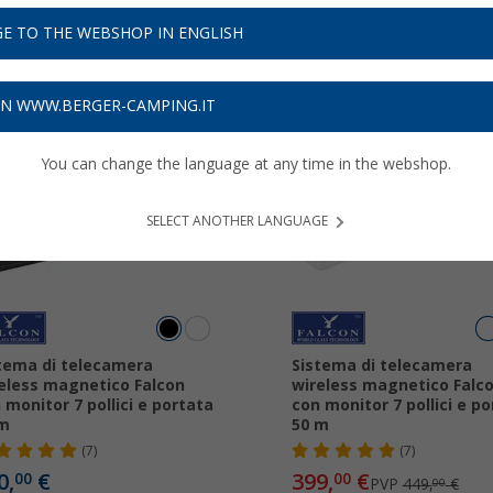
E TO THE WEBSHOP IN ENGLISH
ON WWW.BERGER-CAMPING.IT
You can change the language at any time in the webshop.
-11%
SELECT ANOTHER LANGUAGE
tema di telecamera
Sistema di telecamera
eless magnetico Falcon
wireless magnetico Falc
 monitor 7 pollici e portata
con monitor 7 pollici e p
 m
50 m
(7)
(7)
0,
€
399,
€
00
00
PVP
449,
€
00