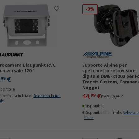
-9%
rocamera Blaupunkt RVC
Supporto Alpine per
 universale 120°
specchietto retrovisore
digitale DME-R1200 per F
,
€
99
Transit Custom, Camper 
Nugget
sponibile
44,
€
99
ponibilità in filiale:
Seleziona la tua
PVP
49,
€
90
ale
Disponibile
Disponibilità in filiale:
Seleziona
filiale