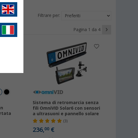
Filtrare per:
Pagina 1 da 4
Sistema di retromarcia senza
on
fili OmniVID Solar6 con sensori
ortata
a ultrasuoni e pannello solare
(3)
236,
€
00