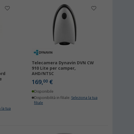
Telecamera Dynavin DVN CW
910 Lite per camper,
ord
AHD/NTSC
e
169,
€
00
Disponibile
Disponibilità in filiale:
Seleziona la tua
filiale
 la tua