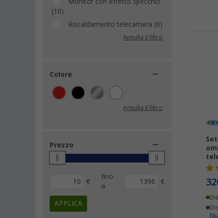
Monitor con effetto specchio
(10)
Riscaldamento telecamera (6)
Annulla il filtro
Colore
Annulla il filtro
Set
Prezzo
omn
tel
fino
32
€
€
a
Di
APPLICA
Dis
fili