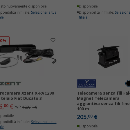
esto nuovamente disponibile
Disponibile
ponibilità in filiale:
Seleziona la tua
Disponibilità in filiale:
Seleziona
ale
filiale
10%
rocamera Xzent X-RVC290
Telecamera senza fili Fa
 telaio Fiat Ducato 3
Magnet Telecamera
aggiuntiva senza fili fino
6,
€
00
PVP
129,
€
00
100 m
205,
€
sponibile
00
ponibilità in filiale:
Seleziona la tua
Disponibile
ale