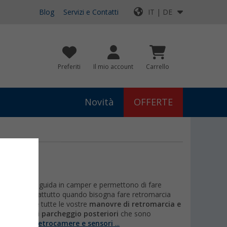
Blog
Servizi e Contatti
IT | DE
Preferiti
Il mio account
Carrello
Novità
OFFERTE
sperienza di guida in camper e permettono di fare
te utili soprattutto quando bisogna fare retromarcia
emplificare
tutte le vostre
manovre di retromarcia e
 sensori di parcheggio posteriori
che sono
e di più su
Retrocamere e sensori
...