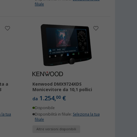
filiale
ta a
Kenwood DMX9724XDS
3
Monicevitore da 10,1 pollici
1.254,
€
00
da
Disponibile
 la tua
Disponibilità in filiale:
Seleziona la tua
filiale
Altre versioni disponibili