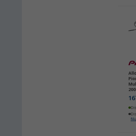
All
Pio
Mul
200
16
Di
Dis
fili