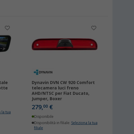
tale
Dynavin DVN CW 920 Comfort
otte
telecamera luci freno
AHD/NTSC per Fiat Ducato,
Jumper, Boxer
279,
€
00
 la tua
Disponibile
Disponibilità in filiale:
Seleziona la tua
filiale