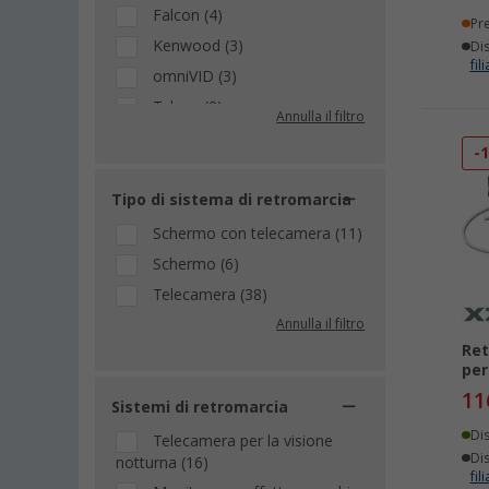
Falcon (4)
Pr
Kenwood (3)
Dis
fili
omniVID (3)
Teleco (2)
Annulla il filtro
Garmin (1)
-
JVC (1)
Nextbase (1)
Tipo di sistema di retromarcia
ProUser (1)
Schermo con telecamera (11)
Xzent (1)
Schermo (6)
Telecamera (38)
Annulla il filtro
Ret
per
11
Sistemi di retromarcia
Di
Telecamera per la visione
Dis
notturna (16)
fili