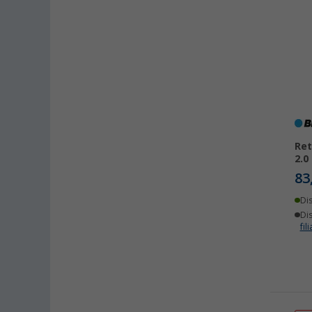
Ret
2.0
83
Di
Dis
fili