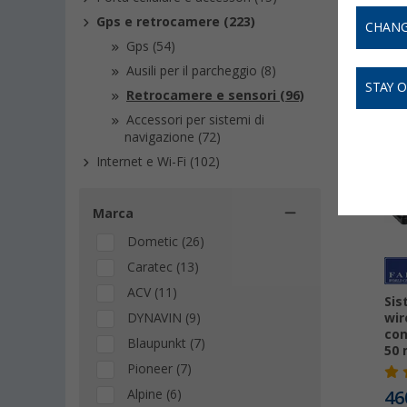
Gps e retrocamere (223)
CHANG
Gps (54)
Ausili per il parcheggio (8)
STAY 
Retrocamere e sensori (96)
Accessori per sistemi di
navigazione (72)
Internet e Wi-Fi (102)
Marca
Dometic (26)
Caratec (13)
ACV (11)
Sis
DYNAVIN (9)
wir
con
Blaupunkt (7)
50
Pioneer (7)
Alpine (6)
46