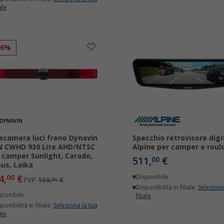
ale
26%
ecamera luci freno Dynavin
Specchio retrovisore digi
 CWHD 930 Lite AHD/NTSC
Alpine per camper e roul
 camper Sunlight, Carado,
511,
€
00
us, Laika
4,
€
00
Disponibile
PVP
169,
€
00
Disponibilità in filiale:
Seleziona
sponibile
filiale
ponibilità in filiale:
Seleziona la tua
ale