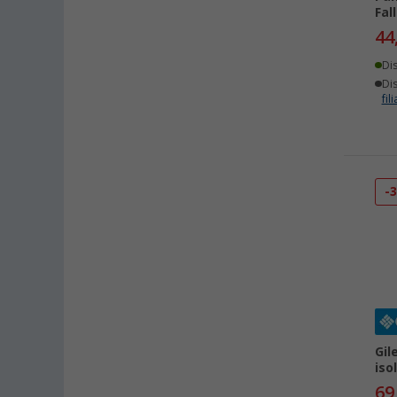
Fal
44
Di
Dis
fili
-
Gil
iso
69