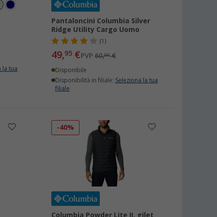
Pantaloncini Columbia Silver
Ridge Utility Cargo Uomo
(1)
49,
€
95
PVP
60,
€
00
 la tua
Disponibile
Disponibilità in filiale:
Seleziona la tua
filiale
-40%
Columbia Powder Lite II, gilet