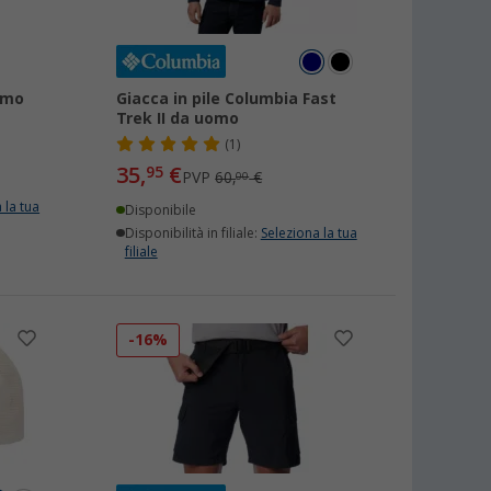
omo
Giacca in pile Columbia Fast
Trek II da uomo
(1)
35,
€
95
PVP
60,
€
00
 la tua
Disponibile
Disponibilità in filiale:
Seleziona la tua
filiale
-16%