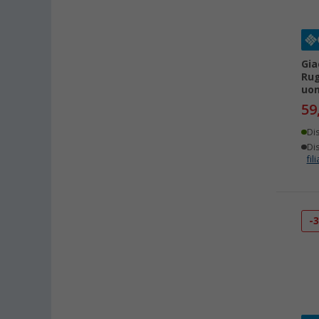
Gia
Rug
uo
59
Di
Dis
fili
-