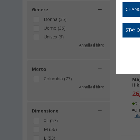
CHANG
Genere
Donna (35)
-
Uomo (36)
STAY 
Unisex (6)
Annulla il filtro
Marca
Columbia (77)
Mag
Hik
Annulla il filtro
26
Di
Dis
Dimensione
fili
XL (57)
M (56)
L (53)