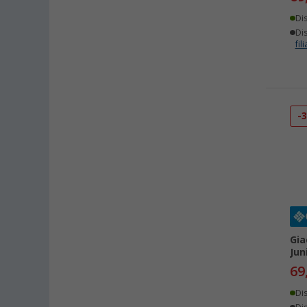
Di
Dis
fili
-
Gia
Jun
69
Di