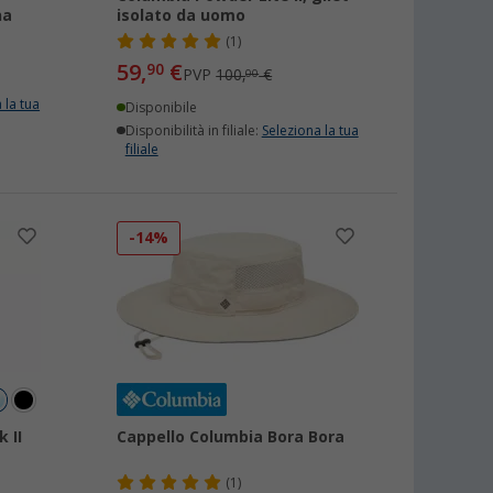
na
isolato da uomo
(1)
59,
€
90
PVP
100,
€
00
 la tua
Disponibile
Disponibilità in filiale:
Seleziona la tua
filiale
-14%
 II
Cappello Columbia Bora Bora
(1)