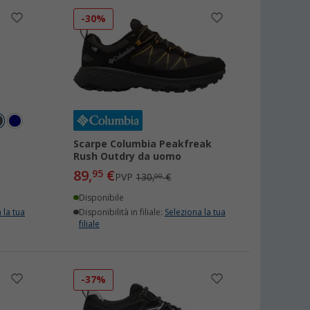
-30%
Scarpe Columbia Peakfreak
Rush Outdry da uomo
89,
€
95
PVP
130,
€
00
Disponibile
 la tua
Disponibilità in filiale:
Seleziona la tua
filiale
-37%