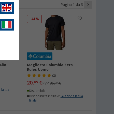
Pagina 1 da 3
-41%
slie
Maglietta Columbia Zero
Rules Uomo
(2)
20,
€
65
PVP
35,
€
00
 la tua
Disponibile
Disponibilità in filiale:
Seleziona la tua
filiale