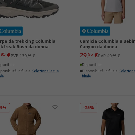
rpe da trekking Columbia
Camicia Columbia Bluebir
kfreak Rush da donna
Canyon da donna
,
€
29,
€
95
95
PVP
130,
€
PVP
40,
€
00
00
sponibile
Disponibile
ponibilità in filiale:
Seleziona la tua
Disponibilità in filiale:
Seleziona
ale
filiale
29%
-25%