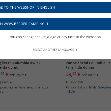
E TO THE WEBSHOP IN ENGLISH
40%
-33%
ON WWW.BERGER-CAMPING.IT
You can change the language at any time in the webshop.
SELECT ANOTHER LANGUAGE
lietta Columbia Kwick
Pantaloncini Columbia Le
e da uomo
Falls II da donna
,
€
39,
€
95
95
PVP
45,
€
PVP
60,
€
00
00
sponibile
Disponibile
ponibilità in filiale:
Seleziona la tua
Disponibilità in filiale:
Seleziona
ale
filiale