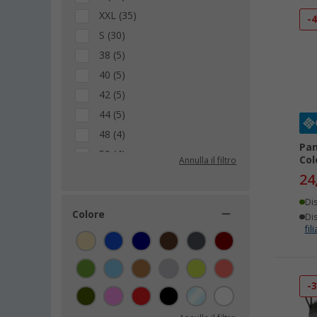
XXL (35)
-
S (30)
38 (5)
40 (5)
42 (5)
44 (5)
48 (4)
Pan
50 (4)
Col
Annulla il filtro
52 (4)
24
54 (4)
Di
36 (3)
Colore
Dis
fili
46 (3)
56 (3)
38,5 (2)
-
39 (2)
39,5 (2)