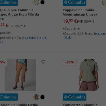
lia in pile Columbia
Cappello Columbia
ged Ridge High Pile da
Mountaincap Unisex
mo
19,
€
95
PVP
35,
€
00
,
€
95
PVP
80,
€
00
Disponibile
sponibile
Disponibilità in filiale:
Seleziona
filiale
ponibilità in filiale:
Seleziona la tua
ale
35%
-27%
taloni Columbia Leslie
Camicetta Columbia