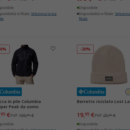
sponibile
Disponibile
ponibilità in filiale:
Seleziona la tua
Disponibilità in filiale:
Seleziona
ale
filiale
30%
-20%
cca in pile Columbia
Berretto riciclato Lost L
iper Peak da uomo
,
€
19,
€
95
95
PVP
100,
€
PVP
25,
€
00
00
sponibile
Disponibile