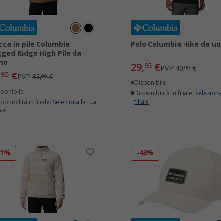
cca in pile Columbia
Polo Columbia Hike da u
ged Ridge High Pile da
mo
29,
€
95
PVP
40,
€
00
,
€
95
PVP
85,
€
00
Disponibile
sponibile
Disponibilità in filiale:
Seleziona
filiale
ponibilità in filiale:
Seleziona la tua
ale
31%
-43%