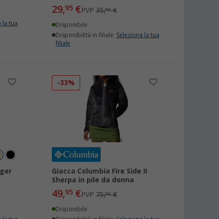
29,
€
95
PVP
35,
€
00
 la tua
Disponibile
Disponibilità in filiale:
Seleziona la tua
filiale
-33%
ager
Giacca Columbia Fire Side II
Sherpa in pile da donna
49,
€
95
PVP
75,
€
00
Disponibile