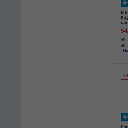
Mag
Rug
uo
54
Di
Dis
fili
-
Pan