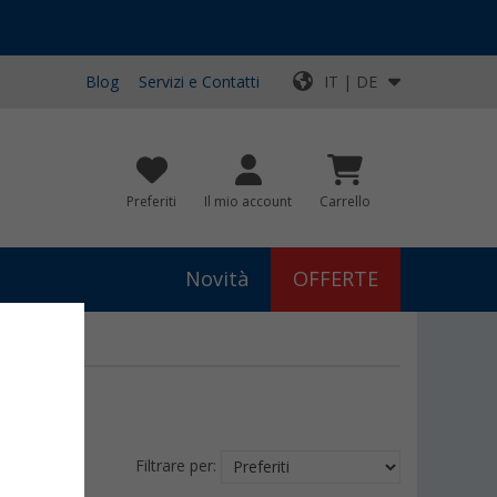
Blog
Servizi e Contatti
IT | DE
Preferiti
Il mio account
Carrello
Novità
OFFERTE
Filtrare per: