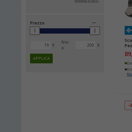
Annulla il filtro
42,5 (2)
43 (2)
Prezzo
43,5 (2)
44,5 (2)
45 (2)
Sca
fino
€
€
Pea
L-XL (2)
a
89
XS (2)
APPLICA
Di
taglia unica (2)
Dis
37,5 (1)
fili
40,5 (1)
S-M (1)
Taglia unica (1)
-