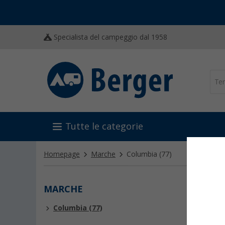
Specialista del campeggio dal 1958
Tutte le categorie
Homepage
Marche
Columbia
(77)
MARCHE
COLU
Columbia (77)