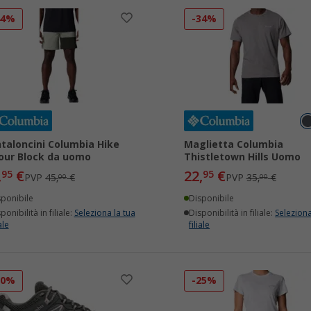
44%
-34%
taloncini Columbia Hike
Maglietta Columbia
our Block da uomo
Thistletown Hills Uomo
,
€
22,
€
95
95
PVP
45,
€
PVP
35,
€
00
00
sponibile
Disponibile
ponibilità in filiale:
Seleziona la tua
Disponibilità in filiale:
Seleziona
ale
filiale
30%
-25%