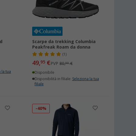
d
Scarpe da trekking Columbia
Peakfreak Roam da donna
(1)
49,
€
95
PVP
80,
€
00
 la tua
Disponibile
Disponibilità in filiale:
Seleziona la tua
filiale
-40%