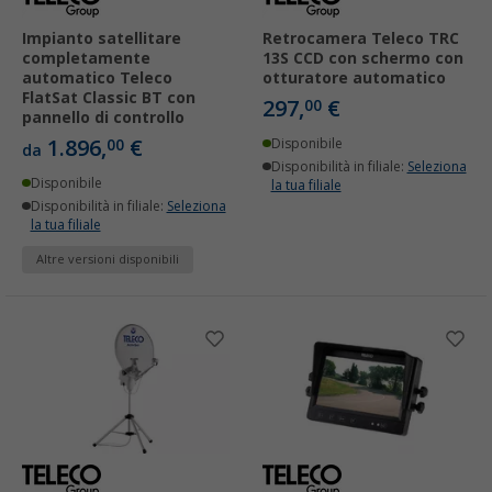
Impianto satellitare
Retrocamera Teleco TRC
completamente
13S CCD con schermo con
automatico Teleco
otturatore automatico
FlatSat Classic BT con
297,
€
00
pannello di controllo
1.896,
€
00
Disponibile
da
Disponibilità in filiale:
Seleziona
Disponibile
la tua filiale
Disponibilità in filiale:
Seleziona
la tua filiale
Altre versioni disponibili