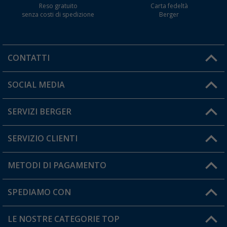
Reso gratuito
Carta fedeltà
senza costi di spedizione
Berger
CONTATTI
Orari di apertura del servizio:
SOCIAL MEDIA
Lun. - Ven.: 08:00 - 17:00
SERVIZI BERGER
Hai una domanda?
SERVIZIO CLIENTI
Diventare rivenditori
Il mio Account
METODI DI PAGAMENTO
Informazioni sulla spedizione
I miei Preferiti
Resi
SPEDIAMO CON
Carta fedeltà Berger
Stato del mio ordine
LE NOSTRE CATEGORIE TOP