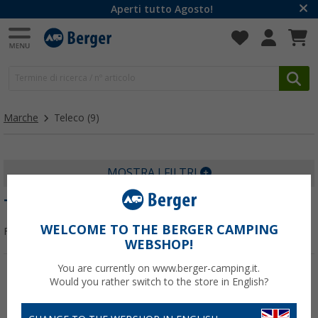
Aperti tutto Agosto!
Marche
Teleco
(9)
MOSTRA I FILTRI
TELECO
WELCOME TO THE BERGER CAMPING
Filtrare per:
WEBSHOP!
You are currently on www.berger-camping.it.
Would you rather switch to the store in English?