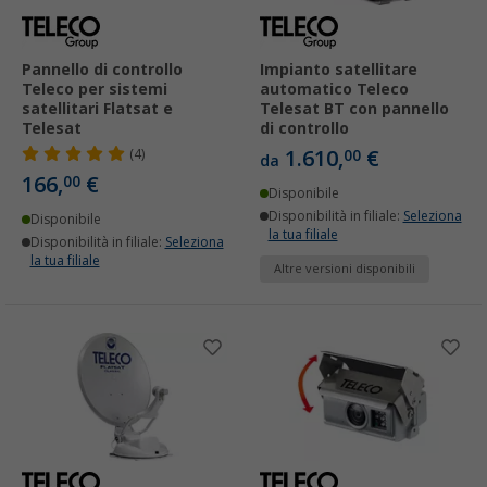
Pannello di controllo
Impianto satellitare
Teleco per sistemi
automatico Teleco
satellitari Flatsat e
Telesat BT con pannello
Telesat
di controllo
1.610,
€
(4)
00
da
166,
€
00
Disponibile
Disponibilità in filiale:
Seleziona
Disponibile
la tua filiale
Disponibilità in filiale:
Seleziona
la tua filiale
Altre versioni disponibili