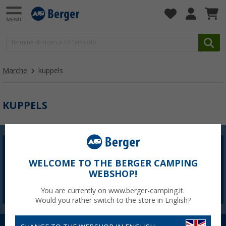
Marche
kuppels
KUPPELS
Newsletter Berger
WELCOME TO THE BERGER CAMPING
La registrazione alla newsletter non è attualmente
WEBSHOP!
disponibile. Risolveremo il problema il prima possibile.
You are currently on www.berger-camping.it.
Would you rather switch to the store in English?