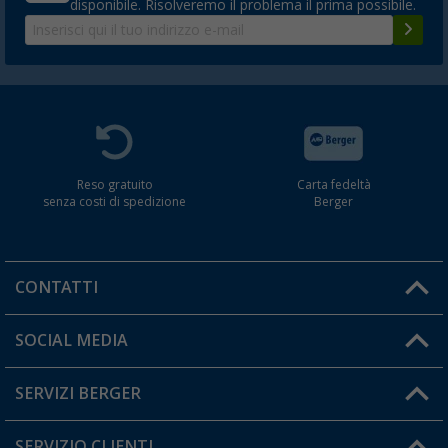
disponibile. Risolveremo il problema il prima possibile.
Reso gratuito
Carta fedeltà
senza costi di spedizione
Berger
CONTATTI
Orari di apertura del servizio:
SOCIAL MEDIA
Lun. - Ven.: 08:00 - 17:00
SERVIZI BERGER
Hai una domanda?
SERVIZIO CLIENTI