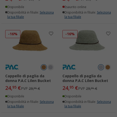
Disponibile
Esaurito online
Disponibilità in filiale:
Seleziona
Disponibilità in filiale:
Seleziona
la tua filiale
la tua filiale
-16%
-16%
Cappello di paglia da
Cappello di paglia da
donna P.A.C Lilen Bucket
donna P.A.C Lilen Bucket
24,
€
24,
€
95
95
PVP
29,
€
PVP
29,
€
95
95
Disponibile
Disponibile
Disponibilità in filiale:
Seleziona
Disponibilità in filiale:
Seleziona
la tua filiale
la tua filiale