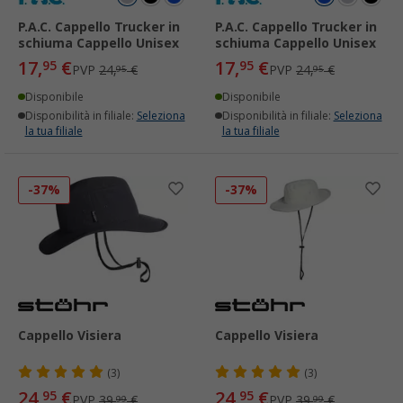
P.A.C. Cappello Trucker in
P.A.C. Cappello Trucker in
schiuma Cappello Unisex
schiuma Cappello Unisex
17,
€
17,
€
95
95
PVP
24,
€
PVP
24,
€
95
95
Disponibile
Disponibile
Disponibilità in filiale:
Seleziona
Disponibilità in filiale:
Seleziona
la tua filiale
la tua filiale
-37%
-37%
Cappello Visiera
Cappello Visiera
(3)
(3)
24,
€
24,
€
95
95
PVP
39,
€
PVP
39,
€
99
99