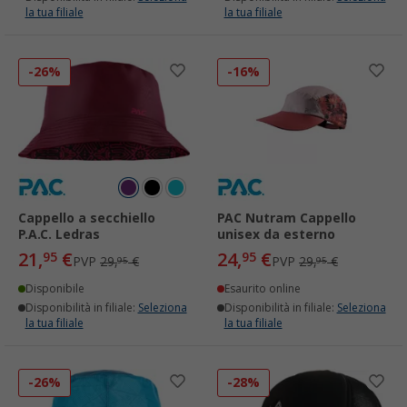
la tua filiale
la tua filiale
-26%
-16%
Cappello a secchiello
PAC Nutram Cappello
P.A.C. Ledras
unisex da esterno
21,
€
24,
€
95
95
PVP
29,
€
PVP
29,
€
95
95
Disponibile
Esaurito online
Disponibilità in filiale:
Seleziona
Disponibilità in filiale:
Seleziona
la tua filiale
la tua filiale
-26%
-28%