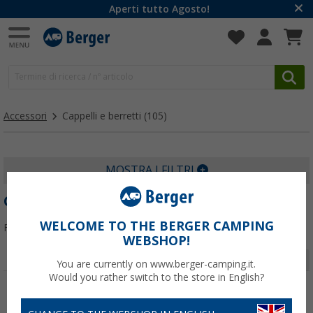
Aperti tutto Agosto!
Accessori
Cappelli e berretti
(105)
MOSTRA I FILTRI
CAPPELLI E BERRETTI
WELCOME TO THE BERGER CAMPING
Filtrare per:
WEBSHOP!
Pagina 1 da 4
You are currently on www.berger-camping.it.
Would you rather switch to the store in English?
-20%
-20%