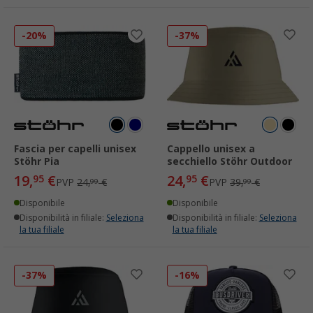
-20%
-37%
Fascia per capelli unisex
Cappello unisex a
Stöhr Pia
secchiello Stöhr Outdoor
19,
€
24,
€
95
95
PVP
24,
€
PVP
39,
€
99
99
Disponibile
Disponibile
Disponibilità in filiale:
Seleziona
Disponibilità in filiale:
Seleziona
la tua filiale
la tua filiale
-37%
-16%