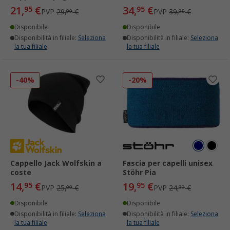
21,
€
34,
€
95
95
PVP
29,
€
PVP
39,
€
99
95
Disponibile
Disponibile
Disponibilità in filiale:
Seleziona
Disponibilità in filiale:
Seleziona
la tua filiale
la tua filiale
-40%
-20%
Cappello Jack Wolfskin a
Fascia per capelli unisex
coste
Stöhr Pia
14,
€
19,
€
95
95
PVP
25,
€
PVP
24,
€
00
99
Disponibile
Disponibile
Disponibilità in filiale:
Seleziona
Disponibilità in filiale:
Seleziona
la tua filiale
la tua filiale