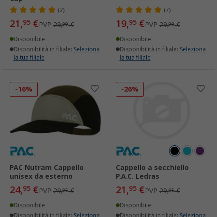
(2)
(7)
21,
€
19,
€
95
95
PVP
29,
€
PVP
29,
€
99
99
Disponibile
Disponibile
Disponibilità in filiale:
Seleziona
Disponibilità in filiale:
Seleziona
la tua filiale
la tua filiale
-16%
-26%
PAC Nutram Cappello
Cappello a secchiello
unisex da esterno
P.A.C. Ledras
24,
€
21,
€
95
95
PVP
29,
€
PVP
29,
€
95
95
Disponibile
Disponibile
Disponibilità in filiale:
Seleziona
Disponibilità in filiale:
Seleziona