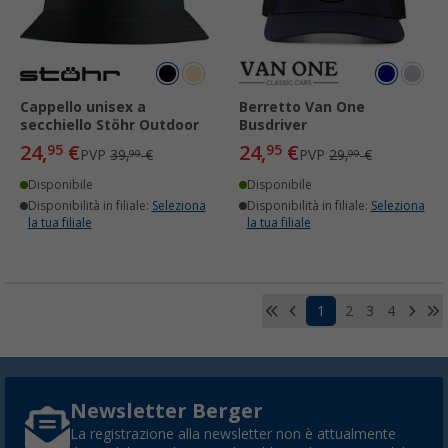
Cappello unisex a
Berretto Van One
secchiello Stöhr Outdoor
Busdriver
24,
€
24,
€
95
95
PVP
39,
€
PVP
29,
€
99
99
Disponibile
Disponibile
Disponibilità in filiale:
Seleziona
Disponibilità in filiale:
Seleziona
la tua filiale
la tua filiale
1
2
3
4
Newsletter Berger
La registrazione alla newsletter non è attualmente