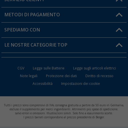
Diventare rivenditori
Il mio Account
METODI DI PAGAMENTO
Informazioni sulla spedizione
I miei Preferiti
Resi
SPEDIAMO CON
Carta fedeltà Berger
Stato del mio ordine
LE NOSTRE CATEGORIE TOP
FAQ e Contatti
Accessori per Caravan e Camper
CGV
Legge sulle Batterie
Legge sugli articoli elettrici
WC da Campeggio
Note legali
Protezione dei dati
Diritto di recesso
Accessibilità
Impostazioni dei cookie
Mobili per il Campeggio
Frigo Portatili
Tutti i prezzi sono comprensivi di IVA, consegna gratuita a partire da 50 euro in Germania,
Climatizzatori per Camper
escluso il supplemento per merci ingombranti. Altrimenti più spese di spedizione.
salvo errori e omissioni. Illustrazioni simili. Solo fino a esaurimento scorte.
I prezzi barrati corrispondono al prezzo precedente di Berger.
Batterie