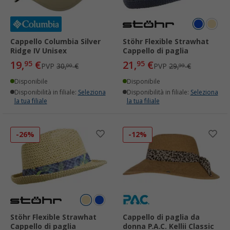
Cappello Columbia Silver
Stöhr Flexible Strawhat
Ridge IV Unisex
Cappello di paglia
19,
€
21,
€
95
95
PVP
30,
€
PVP
29,
€
00
99
Disponibile
Disponibile
Disponibilità in filiale:
Seleziona
Disponibilità in filiale:
Seleziona
la tua filiale
la tua filiale
-26%
-12%
Stöhr Flexible Strawhat
Cappello di paglia da
Cappello di paglia
donna P.A.C. Kellii Classic