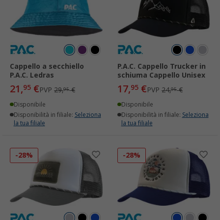
Cappello a secchiello
P.A.C. Cappello Trucker in
P.A.C. Ledras
schiuma Cappello Unisex
21,
€
17,
€
95
95
PVP
29,
€
PVP
24,
€
95
95
Disponibile
Disponibile
Disponibilità in filiale:
Seleziona
Disponibilità in filiale:
Seleziona
la tua filiale
la tua filiale
-28%
-28%