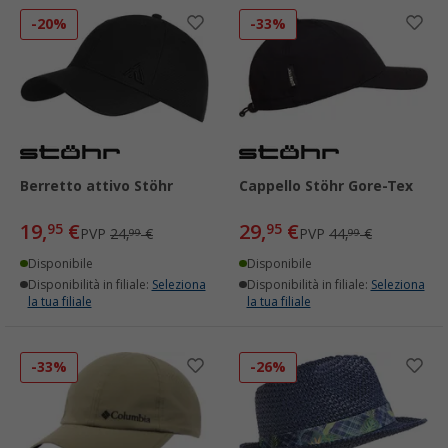
-20%
-33%
Berretto attivo Stöhr
Cappello Stöhr Gore-Tex
19,
€
29,
€
95
95
PVP
24,
€
PVP
44,
€
99
99
Disponibile
Disponibile
Disponibilità in filiale:
Seleziona
Disponibilità in filiale:
Seleziona
la tua filiale
la tua filiale
-33%
-26%