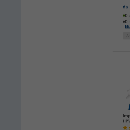
da
Di
Dis
fili
Al
Imp
HPV