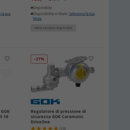
Disponibile
 la tua
Disponibilità in filiale:
Seleziona la tua
filiale
Altre versioni disponibili
-21%
e GOK
Regolatore di pressione di
S 16
sicurezza GOK Caramatic
DriveOne
(10)