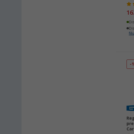
16
Di
Dis
fili
-
Reg
pre
Car