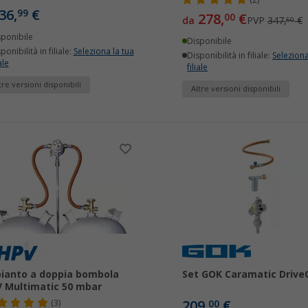
(2)
36,
€
99
278,
€
00
da
PVP
347,
€
50
sponibile
Disponibile
ponibilità in filiale:
Seleziona la tua
Disponibilità in filiale:
Seleziona
ale
filiale
tre versioni disponibili
Altre versioni disponibili
ianto a doppia bombola
Set GOK Caramatic Drive
 Multimatic 50 mbar
209,
€
(3)
00