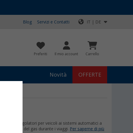
Blog
Servizi e Contatti
IT | DE
Preferiti
Il mio account
Carrello
Novità
OFFERTE
semplici regolatori per veicoli ai sistemi automatici a
nto sicuro del gas durante i viaggi.
Per saperne di più