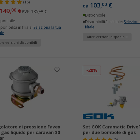
(16)
103,
€
00
da
149,
€
00
PVP
185,
€
50
Disponibile
sponibile
Disponibilità in filiale:
Seleziona
filiale
ponibilità in filiale:
Seleziona la tua
ale
Altre versioni disponibili
tre versioni disponibili
-20%
olatore di pressione Favex
Set GOK Caramatic Driv
 gas liquido per caravan 30
per due bombole di gas
ar