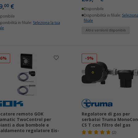
9,
€
00
Disponibile
Disponibilità in filiale:
Seleziona
sponibile
filiale
ponibilità in filiale:
Seleziona la tua
ale
Altre versioni disponibili
16%
-9%
icatore remoto GOK
Regolatore di gas per
amatic TwoControl per
serbatoi Truma MonoCon
ianti a due bombole e
CS T con filtro del gas
caldamento regolatore Eis-
(2)