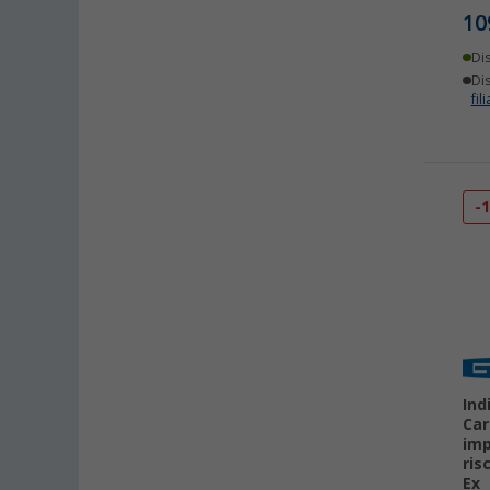
10
Di
Dis
fili
-
Ind
Car
imp
ris
Ex