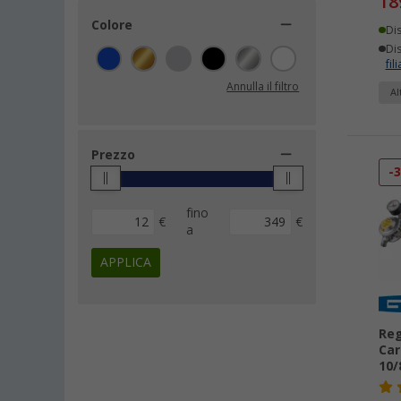
18
Colore
Di
Dis
fili
Annulla il filtro
Al
Prezzo
-
fino
€
€
a
APPLICA
Reg
Car
10/