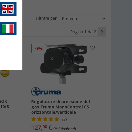
Filtrare per:
Pagina 1 da 2
-9%
 GOK
Regolatore di pressione del
10/8
gas Truma MonoControl CS
orizzontale/verticale
(22)
127,
€
00
PVP
139,
€
99