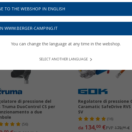
tori per veicoli da campeggio
...
E TO THE WEBSHOP IN ENGLISH
ON WWW.BERGER-CAMPING.IT
You can change the language at any time in the webshop.
9%
-25%
SELECT ANOTHER LANGUAGE
olatore di pressione del
Regolatore di pressione
 Truma DuoControl CS per
Caramatic SafeDrive RVS 
funzionamento a due
SV
mbole
(16)
(56)
134,
€
00
da
PVP
179,
€
90
00