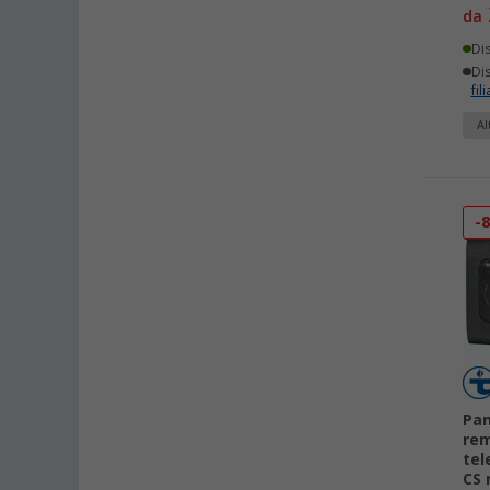
da
Di
Dis
fili
Al
-
Pan
re
tel
CS 