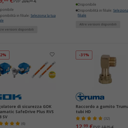
9,
€
PVP
209,
€
00
Disponibile
sponibile
Disponibilità in filiale:
Seleziona
filiale
ponibilità in filiale:
Seleziona la tua
ale
Altre versioni disponibili
tre versioni disponibili
32%
-31%
olatore di sicurezza GOK
Raccordo a gomito Trum
amatic SafeDrive Plus RVS
tubi HD
8 SV
(32)
(6)
12,
€
99
PVP
18,
€
90