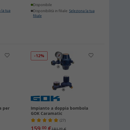
Disponibile
 la tua
Disponibilità in filiale:
Seleziona la tua
filiale
-12%
a per
Impianto a doppia bombola
GOK Caramatic
(27)
159,
€
00
181,
€
00