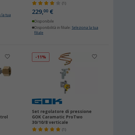
(1)
229,
€
00
 la tua
Disponibile
Disponibilità in filiale:
Seleziona la tua
filiale
-11%
Set regolatore di pressione
trol
GOK Caramatic ProTwo
30/10/8 verticale
(1)