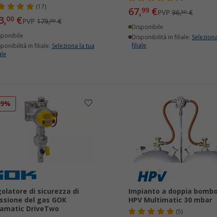
(17)
67,
€
99
PVP
96,
€
50
3,
€
00
PVP
179,
€
00
Disponibile
sponibile
Disponibilità in filiale:
Seleziona
filiale
ponibilità in filiale:
Seleziona la tua
ale
19%
olatore di sicurezza di
Impianto a doppia bombo
ssione del gas GOK
HPV Multimatic 30 mbar
amatic DriveTwo
(5)