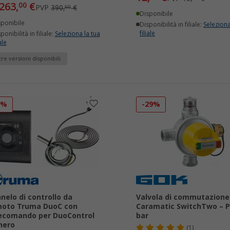
263,
€
00
PVP
390,
€
50
Disponibile
sponibile
Disponibilità in filiale:
Seleziona
filiale
ponibilità in filiale:
Seleziona la tua
ale
tre versioni disponibili
8%
-29%
nelo di controllo da
Valvola di commutazion
moto Truma DuoC con
Caramatic SwitchTwo – P
ecomando per DuoControl
bar
nero
(1)