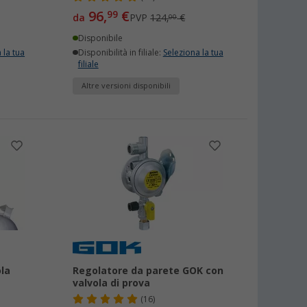
96,
€
99
da
PVP
124,
€
00
Disponibile
 la tua
Disponibilità in filiale:
Seleziona la tua
filiale
Altre versioni disponibili
la
Regolatore da parete GOK con
valvola di prova
(16)