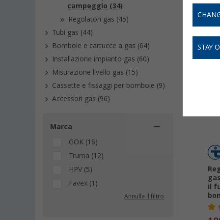
su
Ridut
campeggio (34)
CHANG
Regolatori gas (45)
Tubi gas (44)
Bombole e cartucce a gas (64)
STAY 
Installazione impianto gas (60)
Misurazione livello gas (15)
-
Cassette e fissaggi per bombole (9)
Accessori gas (96)
Marca
GOK (16)
Truma (12)
Reg
HPV (5)
gas
Favex (1)
il 
bo
Annulla il filtro