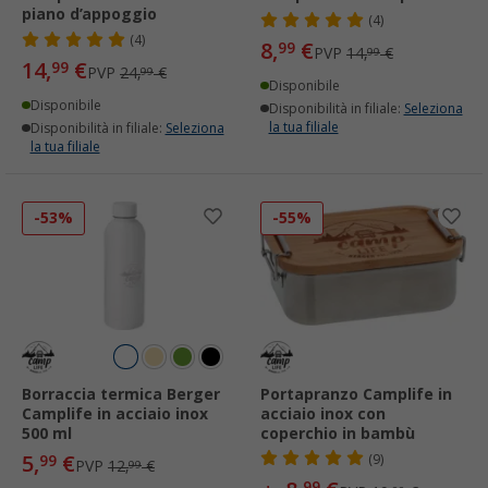
piano d’appoggio
(4)
(4)
8,
€
99
PVP
14,
€
99
14,
€
99
PVP
24,
€
99
Disponibile
Disponibile
Disponibilità in filiale:
Seleziona
la tua filiale
Disponibilità in filiale:
Seleziona
la tua filiale
-53%
-55%
Borraccia termica Berger
Portapranzo Camplife in
Camplife in acciaio inox
acciaio inox con
500 ml
coperchio in bambù
5,
€
99
(9)
PVP
12,
€
99
99