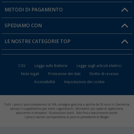
Il mio Account
METODI DI PAGAMENTO
Informazioni sulla spedizione
I miei Preferiti
Resi
SPEDIAMO CON
Carta fedeltà Berger
Stato del mio ordine
LE NOSTRE CATEGORIE TOP
FAQ e Contatti
Accessori per Caravan e Camper
CGV
Legge sulle Batterie
Legge sugli articoli elettrici
WC da Campeggio
Note legali
Protezione dei dati
Diritto di recesso
Accessibilità
Impostazioni dei cookie
Mobili per il Campeggio
Frigo Portatili
Tutti i prezzi sono comprensivi di IVA, consegna gratuita a partire da 50 euro in Germania,
Climatizzatori per Camper
escluso il supplemento per merci ingombranti. Altrimenti più spese di spedizione.
salvo errori e omissioni. Illustrazioni simili. Solo fino a esaurimento scorte.
I prezzi barrati corrispondono al prezzo precedente di Berger.
Batterie