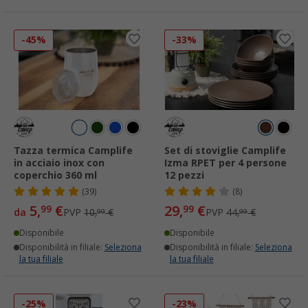
-45%
-33%
Tazza termica Camplife
Set di stoviglie Camplife
in acciaio inox con
Izma RPET per 4 persone
coperchio 360 ml
12 pezzi
(39)
(8)
5,
€
29,
€
99
99
da
PVP
10,
€
PVP
44,
€
99
99
Disponibile
Disponibile
Disponibilità in filiale:
Seleziona
Disponibilità in filiale:
Seleziona
la tua filiale
la tua filiale
-25%
-23%