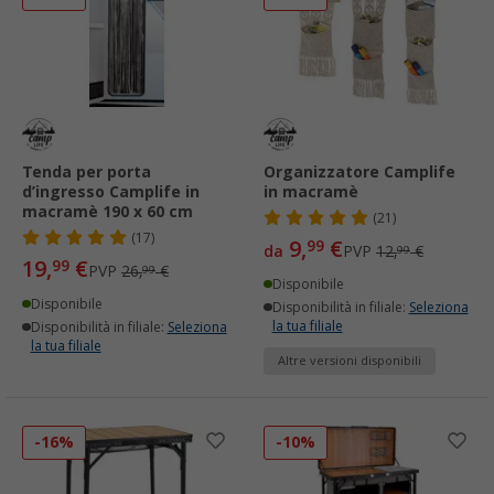
Tenda per porta
Organizzatore Camplife
d’ingresso Camplife in
in macramè
macramè 190 x 60 cm
(21)
(17)
9,
€
99
da
PVP
12,
€
99
19,
€
99
PVP
26,
€
99
Disponibile
Disponibile
Disponibilità in filiale:
Seleziona
la tua filiale
Disponibilità in filiale:
Seleziona
la tua filiale
Altre versioni disponibili
-16%
-10%