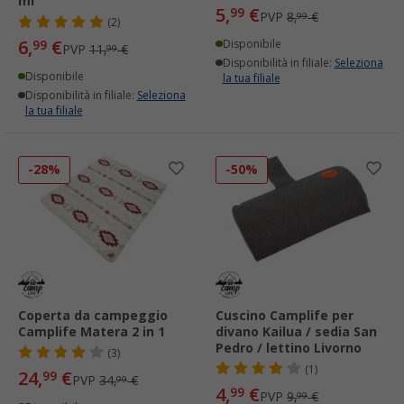
ml
5,
€
99
PVP
8,
€
99
(2)
6,
€
99
Disponibile
PVP
11,
€
99
Disponibilità in filiale:
Seleziona
Disponibile
la tua filiale
Disponibilità in filiale:
Seleziona
la tua filiale
-28%
-50%
Coperta da campeggio
Cuscino Camplife per
Camplife Matera 2 in 1
divano Kailua / sedia San
Pedro / lettino Livorno
(3)
(1)
24,
€
99
PVP
34,
€
99
4,
€
99
PVP
9,
€
99