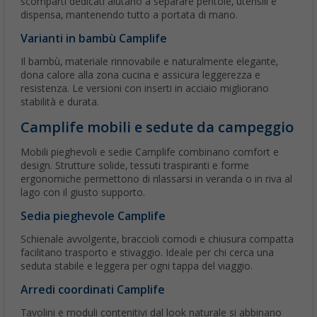
scomparti dedicati aiutano a separare pentole, utensili e
dispensa, mantenendo tutto a portata di mano.
Varianti in bambù Camplife
Il bambù, materiale rinnovabile e naturalmente elegante,
dona calore alla zona cucina e assicura leggerezza e
resistenza. Le versioni con inserti in acciaio migliorano
stabilità e durata.
Camplife mobili e sedute da campeggio
Mobili pieghevoli e sedie Camplife combinano comfort e
design. Strutture solide, tessuti traspiranti e forme
ergonomiche permettono di rilassarsi in veranda o in riva al
lago con il giusto supporto.
Sedia pieghevole Camplife
Schienale avvolgente, braccioli comodi e chiusura compatta
facilitano trasporto e stivaggio. Ideale per chi cerca una
seduta stabile e leggera per ogni tappa del viaggio.
Arredi coordinati Camplife
Tavolini e moduli contenitivi dal look naturale si abbinano