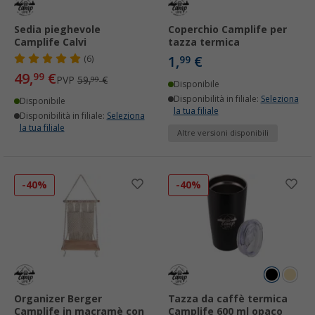
Sedia pieghevole
Coperchio Camplife per
Camplife Calvi
tazza termica
1,
€
(6)
99
49,
€
99
PVP
59,
€
99
Disponibile
Disponibilità in filiale:
Seleziona
Disponibile
la tua filiale
Disponibilità in filiale:
Seleziona
la tua filiale
Altre versioni disponibili
-40%
-40%
Organizer Berger
Tazza da caffè termica
Camplife in macramè con
Camplife 600 ml opaco