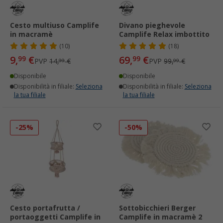
Cesto multiuso Camplife
Divano pieghevole
in macramè
Camplife Relax imbottito
(10)
(18)
9,
€
69,
€
99
99
PVP
14,
€
PVP
99,
€
99
99
Disponibile
Disponibile
Disponibilità in filiale:
Seleziona
Disponibilità in filiale:
Seleziona
la tua filiale
la tua filiale
-25%
-50%
Cesto portafrutta /
Sottobicchieri Berger
portaoggetti Camplife in
Camplife in macramè 2