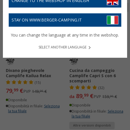
CHANGE TO THE WEBSHOP IN ENGLISH
Pagina 1 da 2
STAY ON WWW.BERGER-CAMPING.IT
-46%
-43%
You can change the language at any time in the webshop.
SELECT ANOTHER LANGUAGE
Divano pieghevole
Cucina da campeggio
Camplife Kailua Relax
Camplife Capri S con 6
scomparti
(15)
(32)
79,
€
99
PVP
149,
€
00
89,
€
99
da
PVP
159,
€
00
Disponibile
Disponibile
Disponibilità in filiale:
Seleziona
la tua filiale
Disponibilità in filiale:
Seleziona
la tua filiale
Altre versioni disponibili