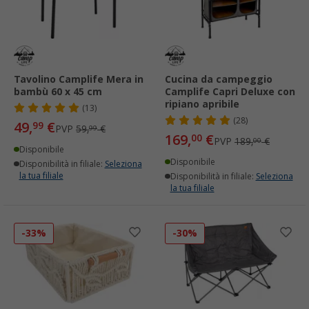
Tavolino Camplife Mera in
Cucina da campeggio
bambù 60 x 45 cm
Camplife Capri Deluxe con
ripiano apribile
(13)
(28)
49,
€
99
PVP
59,
€
99
169,
€
00
PVP
189,
€
00
Disponibile
Disponibile
Disponibilità in filiale:
Seleziona
la tua filiale
Disponibilità in filiale:
Seleziona
la tua filiale
-33%
-30%