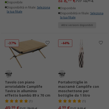
8,
€
da
PVP
19,
€
99
Disponibile
Disponibilità in filiale:
Seleziona
Disponibile
la tua filiale
Disponibilità in filiale:
Seleziona
la tua filiale
Altre versioni disponibili
-37%
-44%
Tavolo con piano
Portabottiglie in
arrotolabile Camplife
macramè Camplife con
Tavira in alluminio
moschettone per
effetto bambù 89 x 70 cm
bottiglie da 1 litro
(1)
(1)
49,
€
4,
€
99
99
PVP
79,
€
PVP
8,
€
99
99