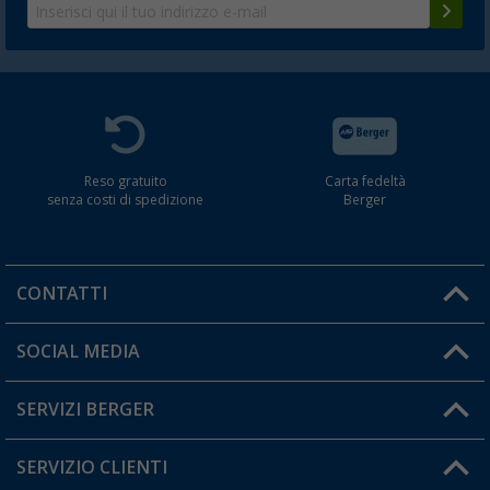
Reso gratuito
Carta fedeltà
senza costi di spedizione
Berger
CONTATTI
Orari di apertura del servizio:
SOCIAL MEDIA
Lun. - Ven.: 08:00 - 17:00
SERVIZI BERGER
Hai una domanda?
SERVIZIO CLIENTI
Diventare rivenditori