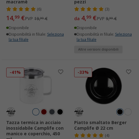
macramè
pezzi
(6)
(3)
14,
€
4,
€
99
99
PVP
19,
€
da
PVP
9,
€
99
99
Disponibile
Disponibile
Disponibilità in filiale:
Seleziona
Disponibilità in filiale:
Seleziona
la tua filiale
la tua filiale
Altre versioni disponibili
-41%
-33%
Tazza termica in acciaio
Piatto smaltato Berger
inossidabile Camplife con
Camplife Ø 22 cm
manico e coperchio, 450
(4)