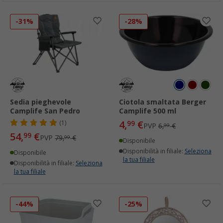
-31%
-28%
Sedia pieghevole
Ciotola smaltata Berger
Camplife San Pedro
Camplife 500 ml
4,
€
(1)
99
PVP
6,
€
99
54,
€
99
PVP
79,
€
99
Disponibile
Disponibilità in filiale:
Seleziona
Disponibile
la tua filiale
Disponibilità in filiale:
Seleziona
la tua filiale
-44%
-25%