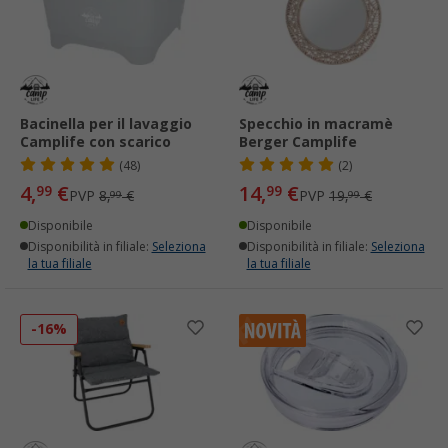
Bacinella per il lavaggio
Specchio in macramè
Camplife con scarico
Berger Camplife
(48)
(2)
4,
€
14,
€
99
99
PVP
8,
€
PVP
19,
€
99
99
Disponibile
Disponibile
Disponibilità in filiale:
Seleziona
Disponibilità in filiale:
Seleziona
la tua filiale
la tua filiale
-16%