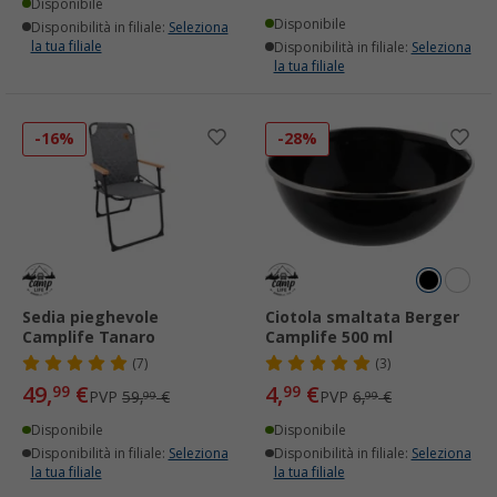
Disponibile
Disponibile
Disponibilità in filiale:
Seleziona
la tua filiale
Disponibilità in filiale:
Seleziona
la tua filiale
-16%
-28%
Sedia pieghevole
Ciotola smaltata Berger
Camplife Tanaro
Camplife 500 ml
(7)
(3)
49,
€
4,
€
99
99
PVP
59,
€
PVP
6,
€
99
99
Disponibile
Disponibile
Disponibilità in filiale:
Seleziona
Disponibilità in filiale:
Seleziona
la tua filiale
la tua filiale