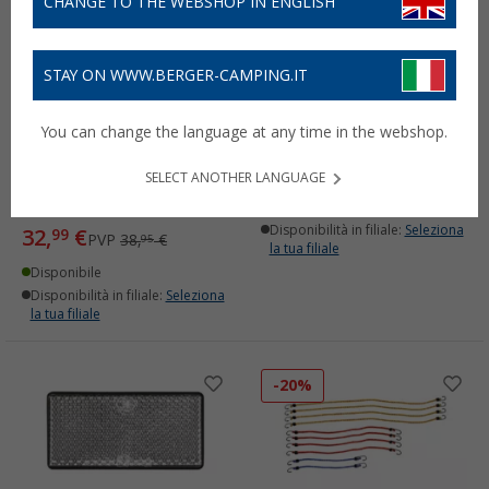
CHANGE TO THE WEBSHOP IN ENGLISH
STAY ON WWW.BERGER-CAMPING.IT
Ruotino d‘appoggio LAS
Catarifrangenti rotondi
You can change the language at any time in the webshop.
con manovella e
LAS 60 mm 2 pezzi
pneumatico bad aria da
3,
€
99
SELECT ANOTHER LANGUAGE
48 mm
(2)
Disponibile
Disponibilità in filiale:
Seleziona
32,
€
99
PVP
38,
€
95
la tua filiale
Disponibile
Disponibilità in filiale:
Seleziona
la tua filiale
-20%