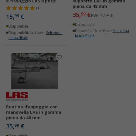
e fissaggio LAS 8 pezzi
supporto LAS in gomma
piena da 48 mm
(1)
35,
€
99
15,
€
PVP
47,
€
99
50
Disponibile
Disponibile
Disponibilità in filiale:
Seleziona
Disponibilità in filiale:
Seleziona
la tua filiale
la tua filiale
Ruotino d‘appoggio con
manovella LAS in gomma
piena da 48 mm
35,
€
99
Disponibile