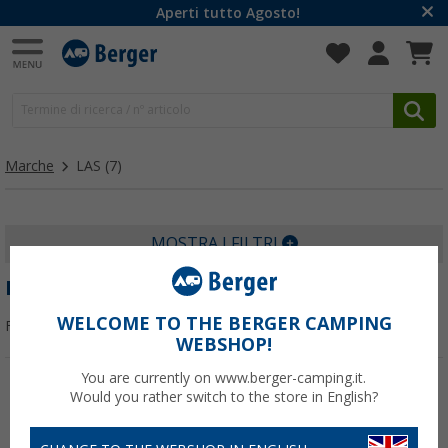
Aperti tutto Agosto!
Marche
LAS
(7)
MOSTRA I FILTRI
LAS
WELCOME TO THE BERGER CAMPING
Filtrare per:
WEBSHOP!
You are currently on www.berger-camping.it.
Would you rather switch to the store in English?
-15%