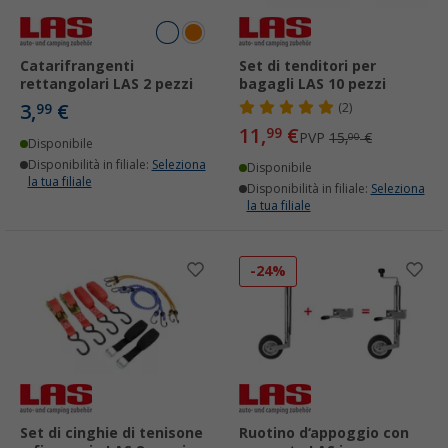
Catarifrangenti
Set di tenditori per
rettangolari LAS 2 pezzi
bagagli LAS 10 pezzi
3,
€
99
(2)
11,
€
99
PVP
15,
€
00
Disponibile
Disponibilità in filiale:
Seleziona
Disponibile
la tua filiale
Disponibilità in filiale:
Seleziona
la tua filiale
-24%
Set di cinghie di tenisone
Ruotino d‘appoggio con