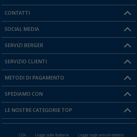
CONTATTI
Orari di apertura del servizio:
SOCIAL MEDIA
Lun. - Ven.: 08:00 - 17:00
SERVIZI BERGER
Hai una domanda?
SERVIZIO CLIENTI
Diventare rivenditori
Il mio Account
METODI DI PAGAMENTO
Informazioni sulla spedizione
I miei Preferiti
Resi
SPEDIAMO CON
Carta fedeltà Berger
Stato del mio ordine
LE NOSTRE CATEGORIE TOP
FAQ e Contatti
Accessori per Caravan e Camper
CGV
Legge sulle Batterie
Legge sugli articoli elettrici