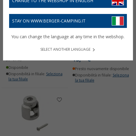
CHANGE TO THE WEBSHOP IN ENGLISH
STAY ON WWW.BERGER-CAMPING.IT
You can change the language at any time in the webshop.
Dometic PW-SJ Gomma di
Kit cappuccio di
tenuta 30 m
protezione LED (1 destro,
SELECT ANOTHER LANGUAGE
1 sinistro)
226,
€
00
PVP
305,
€
00
15,
€
99
(7,
53
€ / m)
Disponibile
Presto nuovamente disponibile
Disponibilità in filiale:
Seleziona
Disponibilità in filiale:
Seleziona
la tua filiale
la tua filiale