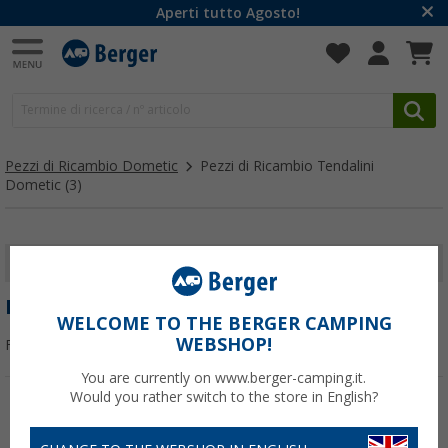
Aperti tutto Agosto!
Pezzi di Ricambio Dometic
Pezzi di Ricambio Tendalini
Dometic
(3)
MOSTRA I FILTRI
PEZZI DI RICAMBIO TENDALINI DOMETIC
WELCOME TO THE BERGER CAMPING
WEBSHOP!
Filtrare per:
You are currently on www.berger-camping.it.
Would you rather switch to the store in English?
-25%