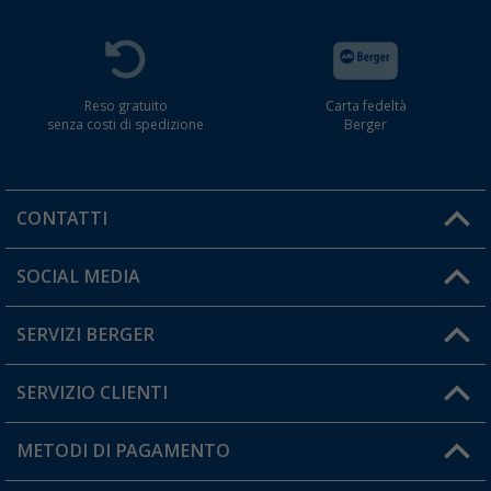
Reso gratuito
Carta fedeltà
senza costi di spedizione
Berger
CONTATTI
Orari di apertura del servizio:
SOCIAL MEDIA
Lun. - Ven.: 08:00 - 17:00
SERVIZI BERGER
Hai una domanda?
SERVIZIO CLIENTI
Diventare rivenditori
Il mio Account
METODI DI PAGAMENTO
Informazioni sulla spedizione
I miei Preferiti