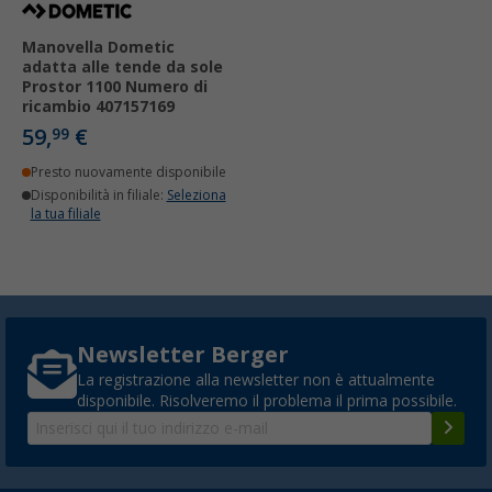
Manovella Dometic
adatta alle tende da sole
Prostor 1100 Numero di
ricambio 407157169
59,
€
99
Presto nuovamente disponibile
Disponibilità in filiale:
Seleziona
la tua filiale
Newsletter Berger
La registrazione alla newsletter non è attualmente
disponibile. Risolveremo il problema il prima possibile.