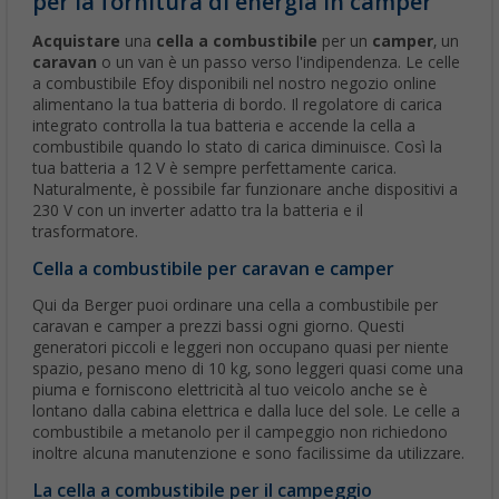
per la fornitura di energia in camper
Acquistare
una
cella a combustibile
per un
camper
, un
caravan
o un van è un passo verso l'indipendenza. Le celle
a combustibile Efoy disponibili nel nostro negozio online
alimentano la tua batteria di bordo. Il regolatore di carica
integrato controlla la tua batteria e accende la cella a
combustibile quando lo stato di carica diminuisce. Così la
tua batteria a 12 V è sempre perfettamente carica.
Naturalmente, è possibile far funzionare anche dispositivi a
230 V con un inverter adatto tra la batteria e il
trasformatore.
Cella a combustibile per caravan e camper
Qui da Berger puoi ordinare una cella a combustibile per
caravan e camper a prezzi bassi ogni giorno. Questi
generatori piccoli e leggeri non occupano quasi per niente
spazio, pesano meno di 10 kg, sono leggeri quasi come una
piuma e forniscono elettricità al tuo veicolo anche se è
lontano dalla cabina elettrica e dalla luce del sole. Le celle a
combustibile a metanolo per il campeggio non richiedono
inoltre alcuna manutenzione e sono facilissime da utilizzare.
La cella a combustibile per il campeggio