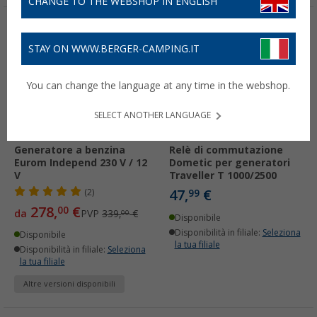
CHANGE TO THE WEBSHOP IN ENGLISH
-17%
STAY ON WWW.BERGER-CAMPING.IT
You can change the language at any time in the webshop.
SELECT ANOTHER LANGUAGE
Generatore a benzina
Relè di commutazione
Eurom Independ 230 V / 12
Dometic per generatori
V
Traveller T 1000/2500
47,
€
(2)
99
278,
€
00
da
PVP
339,
€
00
Disponibile
Disponibilità in filiale:
Seleziona
Disponibile
la tua filiale
Disponibilità in filiale:
Seleziona
la tua filiale
Altre versioni disponibili