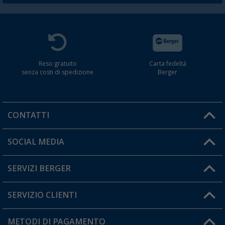
Reso gratuito
Carta fedeltà
senza costi di spedizione
Berger
CONTATTI
Orari di apertura del servizio:
SOCIAL MEDIA
Lun. - Ven.: 08:00 - 17:00
SERVIZI BERGER
Hai una domanda?
SERVIZIO CLIENTI
Diventare rivenditori
Il mio Account
METODI DI PAGAMENTO
Informazioni sulla spedizione