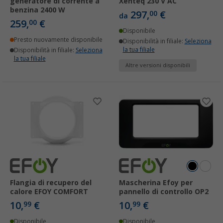
generatore di corrente a
Xenteq 230 V AC
benzina 2400 W
297,
€
00
da
259,
€
00
Disponibile
Presto nuovamente disponibile
Disponibilità in filiale:
Seleziona
la tua filiale
Disponibilità in filiale:
Seleziona
la tua filiale
Altre versioni disponibili
Flangia di recupero del
Mascherina Efoy per
calore EFOY COMFORT
pannello di controllo OP2
10,
€
10,
€
99
99
Disponibile
Disponibile