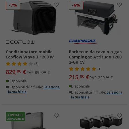
-7%
-6%
Condizionatore mobile
Barbecue da tavolo a gas
Ecoflow Wave 3 1200 W
Campingaz Attitude 1200
2-Go CV
(5)
(1)
829,
€
00
PVP
899,
€
00
215,
€
00
PVP
229,
€
00
Disponibile
Disponibile
Disponibilità in filiale:
Seleziona
la tua filiale
Disponibilità in filiale:
Seleziona
la tua filiale