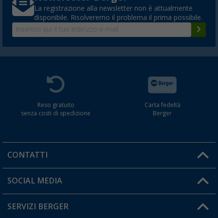
La registrazione alla newsletter non è attualmente
disponibile. Risolveremo il problema il prima possibile.
Reso gratuito
Carta fedeltà
senza costi di spedizione
Berger
CONTATTI
Orari di apertura del servizio:
SOCIAL MEDIA
Lun. - Ven.: 08:00 - 17:00
SERVIZI BERGER
Hai una domanda?