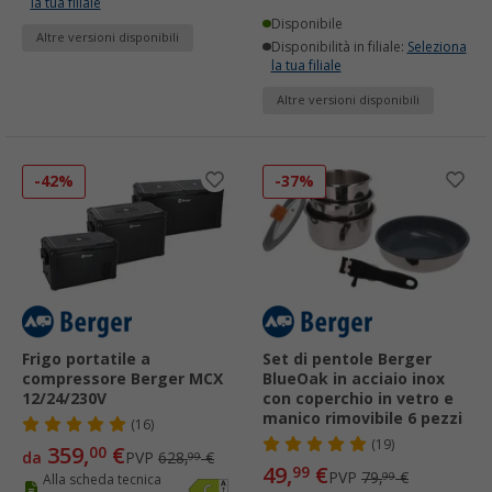
la tua filiale
Disponibile
Altre versioni disponibili
Disponibilità in filiale:
Seleziona
la tua filiale
Altre versioni disponibili
-42%
-37%
Frigo portatile a
Set di pentole Berger
compressore Berger MCX
BlueOak in acciaio inox
12/24/230V
con coperchio in vetro e
manico rimovibile 6 pezzi
(16)
(19)
359,
€
00
da
PVP
628,
€
99
49,
€
99
PVP
79,
€
99
Alla scheda tecnica