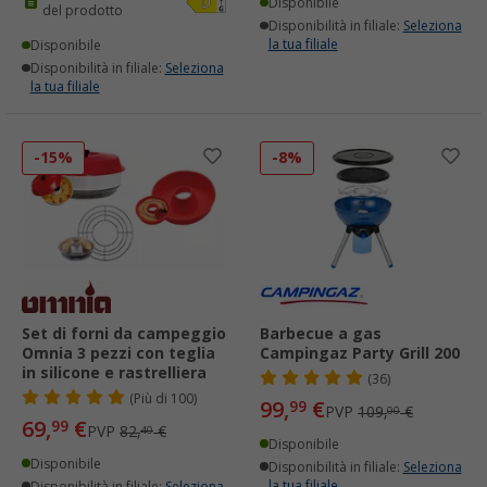
Disponibile
del prodotto
Disponibilità in filiale:
Seleziona
la tua filiale
Disponibile
Disponibilità in filiale:
Seleziona
la tua filiale
-15%
-8%
Set di forni da campeggio
Barbecue a gas
Omnia 3 pezzi con teglia
Campingaz Party Grill 200
in silicone e rastrelliera
(36)
(
Più di
100)
99,
€
99
PVP
109,
€
00
69,
€
99
PVP
82,
€
40
Disponibile
Disponibile
Disponibilità in filiale:
Seleziona
la tua filiale
Disponibilità in filiale:
Seleziona