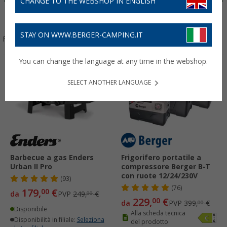
CHANGE TO THE WEBSHOP IN ENGLISH
Cucina
STAY ON WWW.BERGER-CAMPING.IT
Filtrare per:
You can change the language at any time in the webshop.
-28%
-42%
SELECT ANOTHER LANGUAGE
Barbecue a gas Enders
Frigorifero portatile a
Urban II Pro
compressore Berger B-T
con ruote 12/24/230V
(93)
(76)
179,
€
00
da
PVP
249,
€
00
229,
€
00
da
PVP
399,
€
00
Disponibile
Alla scheda tecnica
Disponibilità in filiale:
Seleziona
del prodotto