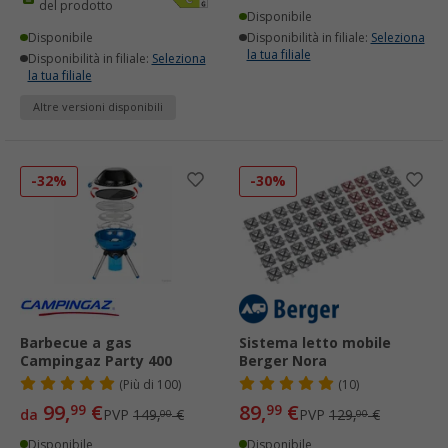
del prodotto
Disponibile
Disponibile
Disponibilità in filiale:
Seleziona
la tua filiale
Disponibilità in filiale:
Seleziona
la tua filiale
Altre versioni disponibili
-32%
-30%
Barbecue a gas
Sistema letto mobile
Campingaz Party 400
Berger Nora
(
Più di
100)
(10)
99,
€
89,
€
99
99
da
PVP
149,
€
PVP
129,
€
00
00
Disponibile
Disponibile