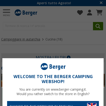
Aperti tutto Agosto!
Campeggiare in autarchia
Cucina
(18)
MOSTRA I FILTRI
CUCINA
WELCOME TO THE BERGER CAMPING
WEBSHOP!
You are currently on www.berger-camping.it.
Elettricità
Acqua
Would you rather switch to the store in English?
Gas
Sanitari