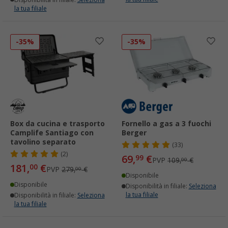
la tua filiale
-35%
-35%
Box da cucina e trasporto
Fornello a gas a 3 fuochi
Camplife Santiago con
Berger
tavolino separato
(33)
(2)
69,
€
99
PVP
109,
€
00
181,
€
00
PVP
279,
€
00
Disponibile
Disponibile
Disponibilità in filiale:
Seleziona
la tua filiale
Disponibilità in filiale:
Seleziona
la tua filiale