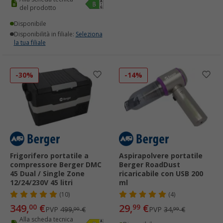
del prodotto
Disponibile
Disponibilità in filiale:
Seleziona
la tua filiale
-30%
-14%
Frigorifero portatile a
Aspirapolvere portatile
compressore Berger DMC
Berger RoadDust
45 Dual / Single Zone
ricaricabile con USB 200
12/24/230V 45 litri
ml
(10)
(4)
349,
€
29,
€
00
99
PVP
499,
€
PVP
34,
€
00
99
Alla scheda tecnica