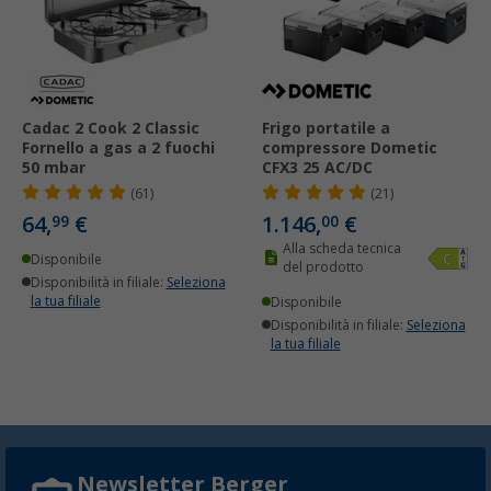
Cadac 2 Cook 2 Classic
Frigo portatile a
Fornello a gas a 2 fuochi
compressore Dometic
50 mbar
CFX3 25 AC/DC
(61)
(21)
64,
€
1.146,
€
99
00
Alla scheda tecnica
Disponibile
del prodotto
Disponibilità in filiale:
Seleziona
la tua filiale
Disponibile
Disponibilità in filiale:
Seleziona
la tua filiale
Newsletter Berger