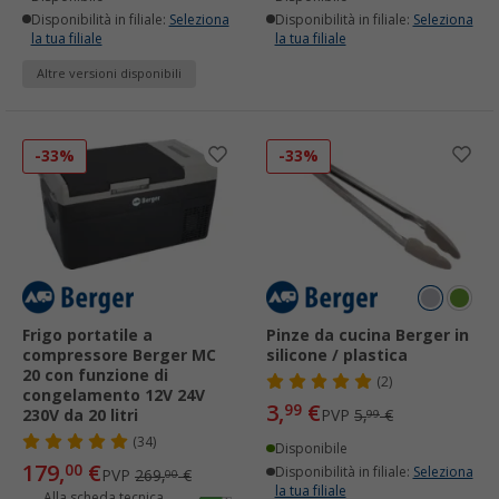
Disponibilità in filiale:
Seleziona
Disponibilità in filiale:
Seleziona
la tua filiale
la tua filiale
Altre versioni disponibili
-33%
-33%
Frigo portatile a
Pinze da cucina Berger in
compressore Berger MC
silicone / plastica
20 con funzione di
(2)
congelamento 12V 24V
3,
€
99
230V da 20 litri
PVP
5,
€
99
(34)
Disponibile
179,
€
00
Disponibilità in filiale:
Seleziona
PVP
269,
€
00
la tua filiale
Alla scheda tecnica